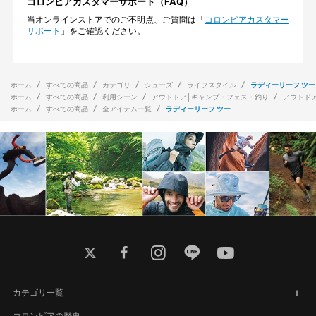
コロンビアカスタマーサポート（FAQ）
当オンラインストアでのご不明点、ご質問は「
コロンビアカスタマー
サポート
」をご確認ください。
ホーム
すべての商品
カテゴリ
シューズ
ライフスタイル
ラディーリーフ ツー
ホーム
すべての商品
利用シーン
アウトドア│キャンプ・フェス・釣り
アウトド
ホーム
すべての商品
全アイテム一覧
ラディーリーフ ツー
twitter
facebook
instagram
line
youtube
カテゴリ一覧
コロンビアの歴史