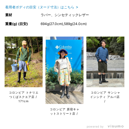
着用者ボディの目安（ヌード寸法）はこちら
素材
ラバー、シンセティックレザー
重量(g) (目安)
694g(27.0cm),589g(24.0cm)
コロンビア トナリエ
コロンビア サンシャ
つくばスクエア店
インシティ アルパ店
171cm
コロンビア 原宿キャ
ットストリート店
powered by