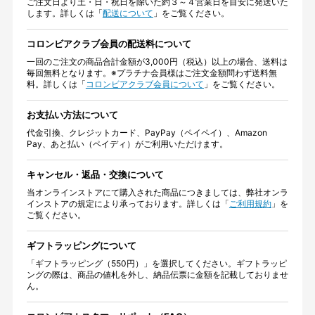
ご注文日より土・日・祝日を除いた約３～４営業日を目安に発送いた
します。詳しくは「
配送について
」をご覧ください。
コロンビアクラブ会員の配送料について
一回のご注文の商品合計金額が3,000円（税込）以上の場合、送料は
毎回無料となります。※プラチナ会員様はご注文金額問わず送料無
料。詳しくは「
コロンビアクラブ会員について
」をご覧ください。
お支払い方法について
代金引換、クレジットカード、PayPay（ペイペイ）、Amazon
Pay、あと払い（ペイディ）がご利用いただけます。
キャンセル・返品・交換について
当オンラインストアにて購入された商品につきましては、弊社オンラ
インストアの規定により承っております。詳しくは「
ご利用規約
」を
ご覧ください。
ギフトラッピングについて
「ギフトラッピング（550円）」を選択してください。ギフトラッピ
ングの際は、商品の値札を外し、納品伝票に金額を記載しておりませ
ん。