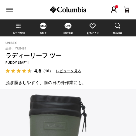
カテゴリ別
SALE
LINE通知
お気に入り
商品検索
UNISEX
品番 :
YU8481
ラディーリーフ ツー
RUDDY LEAF™ II
4.6
（16）
レビューを見る
脱ぎ履きしやすく、雨の日の外作業にも。