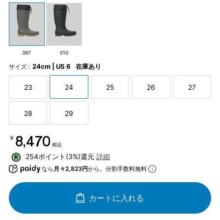
397
010
24cm | US 6
在庫あり
サイズ :
23
24
25
26
27
28
29
￥8,470
税込
254ポイント(3%)還元
詳細
なら
月々2,823円
から。分割手数料無料
カートに入れる