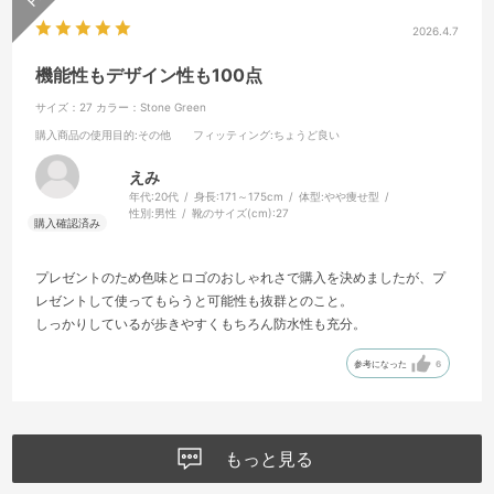
2026.4.7
機能性もデザイン性も100点
サイズ：27
カラー：Stone Green
購入商品の使用目的
:その他
フィッティング
:ちょうど良い
えみ
年代:
20代
身長:
171～175cm
体型:
やや痩せ型
性別:
男性
靴のサイズ(cm):
27
プレゼントのため色味とロゴのおしゃれさで購入を決めましたが、プ
レゼントして使ってもらうと可能性も抜群とのこと。
しっかりしているが歩きやすくもちろん防水性も充分。
参考になった
6
もっと見る