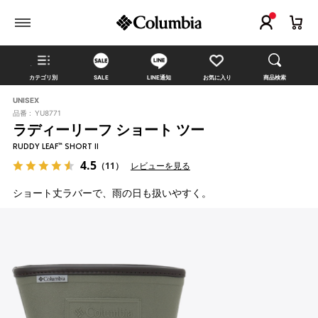
カテゴリ別
SALE
LINE通知
お気に入り
商品検索
UNISEX
品番 :
YU8771
ラディーリーフ ショート ツー
RUDDY LEAF™ SHORT II
4.5
（11）
レビューを見る
ショート丈ラバーで、雨の日も扱いやすく。