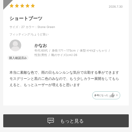
2026.7.30
ショートブーツ
サイズ：27
カラー：Stone Green
フィッティング
:ちょうど良い
かなお
年代:
60代
身長:
171～175cm
体型:
ややぽっちゃり
性別:
男性
靴のサイズ(cm):
26
本当に素敵な色で、雨の日もルンルンな気分で出勤する事ができます
モスグリーンと黒の二色のみなので、もう少しカラー展開をしてもら
えると、もっとユーザーが増えると思います
参考になった
0
もっと見る