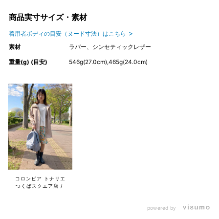
商品実寸サイズ・素材
着用者ボディの目安（ヌード寸法）はこちら
素材
ラバー、シンセティックレザー
重量(g) (目安)
546g(27.0cm),465g(24.0cm)
コロンビア トナリエ
つくばスクエア店
powered by