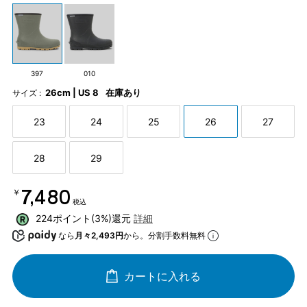
397
010
26cm | US 8
在庫あり
サイズ :
23
24
25
26
27
28
29
￥7,480
税込
224ポイント(3%)還元
詳細
なら
月々2,493円
から。分割手数料無料
カートに入れる