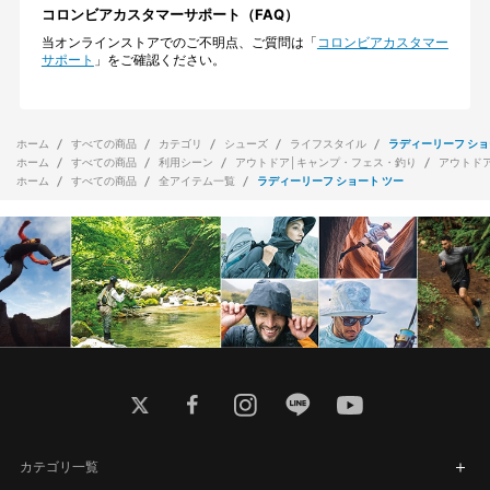
コロンビアカスタマーサポート（FAQ）
当オンラインストアでのご不明点、ご質問は「
コロンビアカスタマー
サポート
」をご確認ください。
ホーム
すべての商品
カテゴリ
シューズ
ライフスタイル
ラディーリーフ ショ
ホーム
すべての商品
利用シーン
アウトドア│キャンプ・フェス・釣り
アウトド
ホーム
すべての商品
全アイテム一覧
ラディーリーフ ショート ツー
twitter
facebook
instagram
line
youtube
カテゴリ一覧