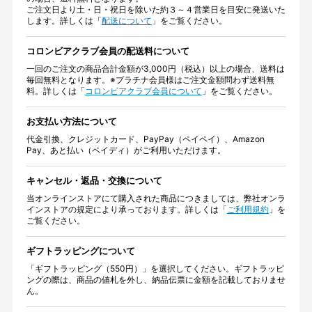
ご注文日より土・日・祝日を除いた約３～４営業日を目安に発送いた
します。詳しくは「
配送について
」をご覧ください。
コロンビアクラブ会員の配送料について
一回のご注文の商品合計金額が3,000円（税込）以上の場合、送料は
毎回無料となります。※プラチナ会員様はご注文金額問わず送料無
料。詳しくは「
コロンビアクラブ会員について
」をご覧ください。
お支払い方法について
代金引換、クレジットカード、PayPay（ペイペイ）、Amazon
Pay、あと払い（ペイディ）がご利用いただけます。
キャンセル・返品・交換について
当オンラインストアにて購入された商品につきましては、弊社オンラ
インストアの規定により承っております。詳しくは「
ご利用規約
」を
ご覧ください。
ギフトラッピングについて
「ギフトラッピング（550円）」を選択してください。ギフトラッピ
ングの際は、商品の値札を外し、納品伝票に金額を記載しておりませ
ん。