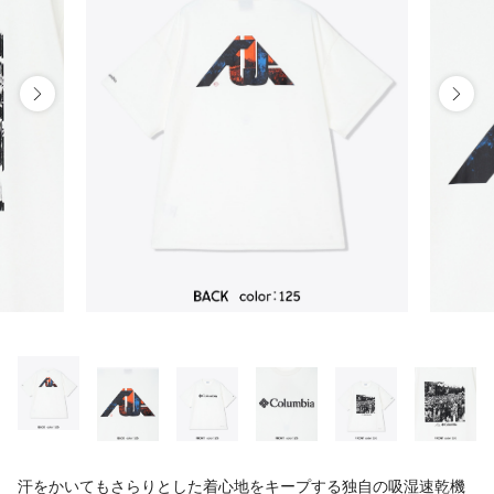
汗をかいてもさらりとした着心地をキープする独自の吸湿速乾機