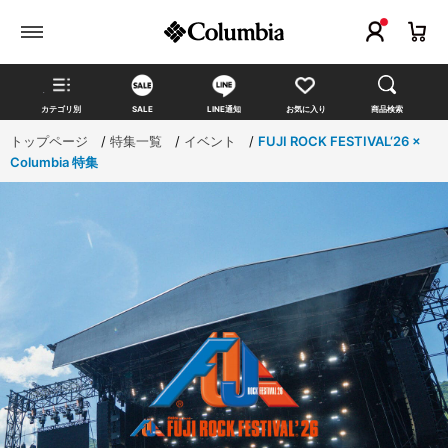
カテゴリ別
SALE
LINE通知
お気に入り
商品検索
トップページ
>
特集一覧
>
イベント
>
FUJI ROCK FESTIVAL‘26 ×
Columbia 特集