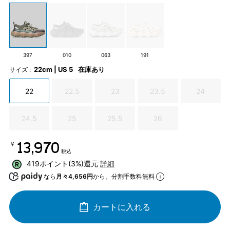
397
010
063
191
22cm | US 5
在庫あり
サイズ :
22
22.5
23
23.5
24
24.5
25
25.5
26
￥13,970
税込
419ポイント(3%)還元
詳細
なら
月々4,656円
から。分割手数料無料
カートに入れる