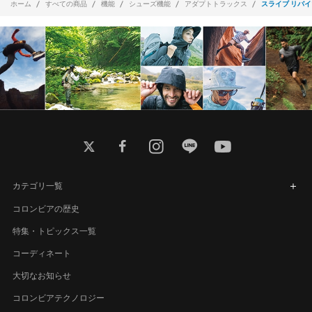
ホーム
すべての商品
機能
シューズ機能
アダプトトラックス
スライブ リバイ
twitter
facebook
instagram
line
youtube
カテゴリ一覧
コロンビアの歴史
特集・トピックス一覧
コーディネート
大切なお知らせ
コロンビアテクノロジー