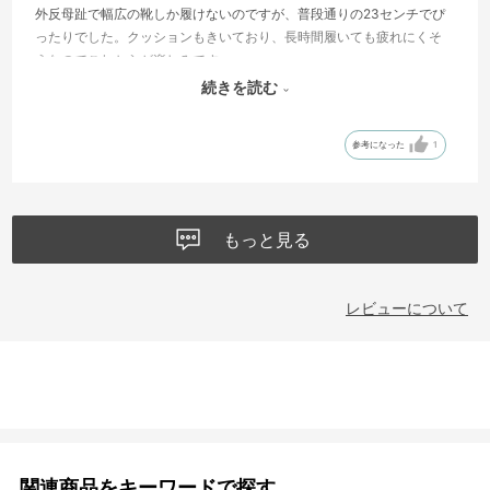
外反母趾で幅広の靴しか履けないのですが、普段通りの23センチでぴ
ったりでした。クッションもきいており、長時間履いても疲れにくそ
うなのでこれからが楽しみです。
ただ、履き口が狭めなので靴ベラや手で押さえながらでないとスッと
続きを読む
足が入らない点だけ気になりました。履いてしまえば問題ないです。
参考になった
1
もっと見る
レビューについて
関連商品をキーワードで探す