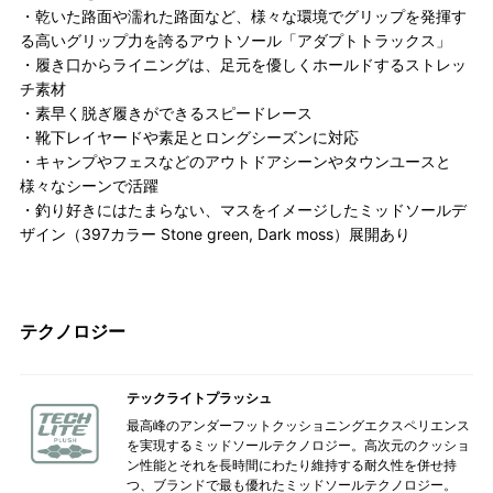
・乾いた路面や濡れた路面など、様々な環境でグリップを発揮す
る高いグリップ力を誇るアウトソール「アダプトトラックス」
・履き口からライニングは、足元を優しくホールドするストレッ
チ素材
・素早く脱ぎ履きができるスピードレース
・靴下レイヤードや素足とロングシーズンに対応
・キャンプやフェスなどのアウトドアシーンやタウンユースと
様々なシーンで活躍
・釣り好きにはたまらない、マスをイメージしたミッドソールデ
ザイン（397カラー Stone green, Dark moss）展開あり
テクノロジー
テックライトプラッシュ
最高峰のアンダーフットクッショニングエクスペリエンス
を実現するミッドソールテクノロジー。高次元のクッショ
ン性能とそれを長時間にわたり維持する耐久性を併せ持
つ、ブランドで最も優れたミッドソールテクノロジー。