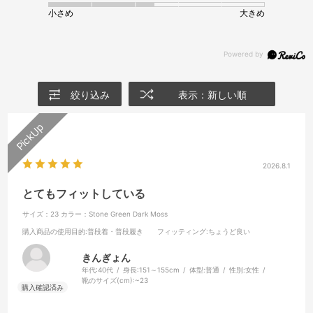
小さめ
大きめ
絞り込み
表示：新しい順
2026.8.1
とてもフィットしている
サイズ：23
カラー：Stone Green Dark Moss
購入商品の使用目的
:普段着・普段履き
フィッティング
:ちょうど良い
きんぎょん
年代:
40代
身長:
151～155cm
体型:
普通
性別:
女性
靴のサイズ(cm):
~23