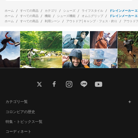
ホーム
すべての商品
カテゴリ
シューズ
ライフスタイル
ドレインメーカー エ
ホーム
すべての商品
機能
シューズ機能
オムニグリップ
ドレインメーカー エ
ホーム
すべての商品
利用シーン
アウトドア│キャンプ・フェス・釣り
アウトド
twitter
facebook
instagram
line
youtube
カテゴリ一覧
コロンビアの歴史
特集・トピックス一覧
コーディネート