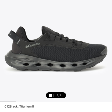
1
/
7
1
012Black, Titanium II