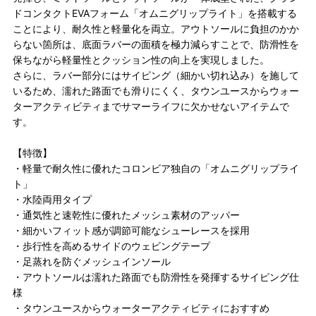
ドコンタクトEVAフォーム「オムニグリップライト」を搭載する
ことにより、耐久性と軽量化を両立。アウトソールに負担のかか
らない箇所は、底面ラバーの面積を極力減らすことで、防滑性を
保ちながら軽量性とクッション性の向上を実現しました。
さらに、ラバー部分にはサイピング（細かい切れ込み）を施して
いるため、濡れた路面でも滑りにくく、タウンユースからウォー
ターアクティビティまでサマーライフに欠かせないアイテムで
す。
【特徴】
・軽量で耐久性に優れたコロンビア独自の「オムニグリップライ
ト」
・水陸両用タイプ
・通気性と速乾性に優れたメッシュ素材のアッパー
・細かいフィット感が調節可能なシューレースを採用
・歩行性を高めるサイドのウェビングテープ
・足蒸れを防ぐメッシュインソール
・アウトソールは濡れた路面でも防滑性を発揮するサイピング仕
様
・タウンユースからウォーターアクティビティにおすすめ