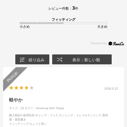
3
レビュー件数：
件
フィッティング
小さめ
大きめ
絞り込み
表示：新しい順
2026.5.22
軽やか
サイズ：23
カラー：Snowcap Soft Taupe
購入商品の使用目的
:キャンプ・フェス,ランニング・トレイルランニング,普段
着・普段履き
フィッティング
:ちょうど良い