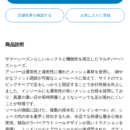
店舗在庫を確認する
お気に入りに登録
商品説明
サマーシーズンらしいルックスと機能性を両立したマルチパーパ
スシューズ。
アッパーは通気性と速乾性に優れたメッシュ素材を使用し、細や
かなフィット調節が可能なシューレースに加えて、サイドのウェ
ビングテープで足をしっかりと固定することで歩行性能を向上し
ました。インソールにも通気性の良いメッシュ仕様を採用してお
り、真夏の暑い日や長時間履くようなシーンでも足が蒸れにくい
ことが特徴です。
ソールの側面に設けた、複数の排水孔（ドレインホール）が、シ
ューズ内の水を素早く排出するため、水辺でも快適な履き心地を
実現。独自のラバーアウトソールデザインが高いトラクションを
発揮し、ミッドソールとアウトソールが一体成型された、グラン