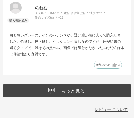
のねむ
身長:
151～155cm
体型:
やや痩せ型
性別:
女性
靴のサイズ(cm):
~23
白と薄いグレーのラインのバランスや、透け感が気に入って購入しま
した。色良し、軽さ良し、クッション性良しなのですが、紐が従来の
縛るタイプで、難はその点のみ、画像では気付かなかった…ただ紐自体
は伸縮性あり良質です。
参考になった
2
もっと見る
レビューについて