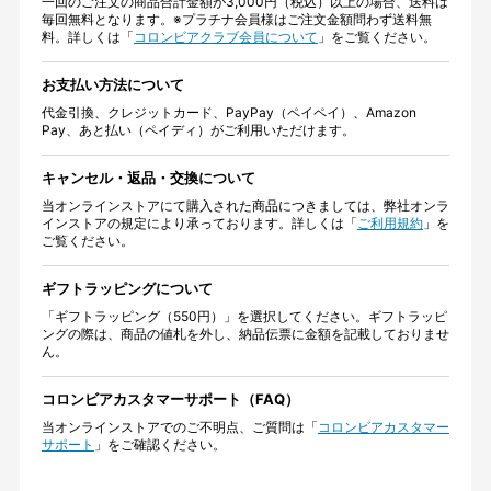
一回のご注文の商品合計金額が3,000円（税込）以上の場合、送料は
毎回無料となります。※プラチナ会員様はご注文金額問わず送料無
料。詳しくは「
コロンビアクラブ会員について
」をご覧ください。
お支払い方法について
代金引換、クレジットカード、PayPay（ペイペイ）、Amazon
Pay、あと払い（ペイディ）がご利用いただけます。
キャンセル・返品・交換について
当オンラインストアにて購入された商品につきましては、弊社オンラ
インストアの規定により承っております。詳しくは「
ご利用規約
」を
ご覧ください。
ギフトラッピングについて
「ギフトラッピング（550円）」を選択してください。ギフトラッピ
ングの際は、商品の値札を外し、納品伝票に金額を記載しておりませ
ん。
コロンビアカスタマーサポート（FAQ）
当オンラインストアでのご不明点、ご質問は「
コロンビアカスタマー
サポート
」をご確認ください。