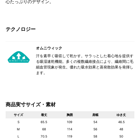
心たっぷりのデザイン。
テクノロジー
オムニウィック
汗を素早く吸収して乾かす。サラっとした着心地を提供す
る吸湿速乾機能。多くの複数繊維接点により、繊維間に毛
細血管現象が発生。優れた吸水効果と蒸発散効果を発揮し
ます。
商品実寸サイズ・素材
サイズ
着丈
胸囲
肩幅
ゆき丈
S
65.5
109
54
46.5
M
68
114
56
48
L
70.5
119
58
50