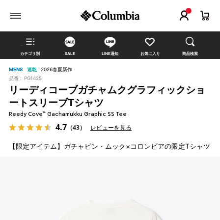
カテゴリ別
SALE
LINE通知
お気に入り
商品検索
MENS
速乾
2026春夏新作
品番 :
PG1425
リーディコーブガチャムクグラフィックショ
ートスリーブTシャツ
Reedy Cove™ Gachamukku Graphic SS Tee
4.7
（43）
レビューを見る
【限定アイテム】ガチャピン・ムック×コロンビアの限定Tシャツ