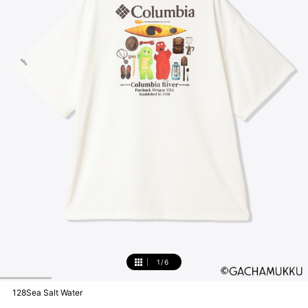
1
/
6
1
128Sea Salt Water