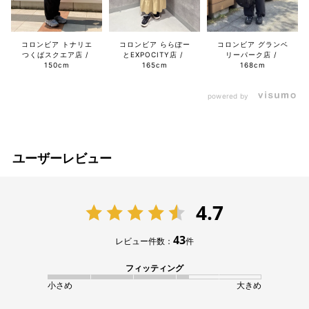
コロンビア トナリエ
コロンビア ららぽー
コロンビア グランベ
つくばスクエア店
とEXPOCITY店
リーパーク店
150cm
165cm
168cm
powered by
ユーザーレビュー
4.7
43
レビュー件数：
件
フィッティング
小さめ
大きめ