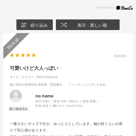
絞り込み
表示：新しい順
2026.8.5
可愛いけど大人っぽい
サイズ：S
カラー：Black Bahama
購入商品の使用目的
:普段着・普段履き
フィッティング
:少し大きめ
no name
年代:
40代
身長:
156～160cm
体型:
普通
性別:
女性
靴のサイズ(cm):
23.5
一番小さいサイズですが、ゆったりとしています。袖が肘くらいの長
さで安心感があります。