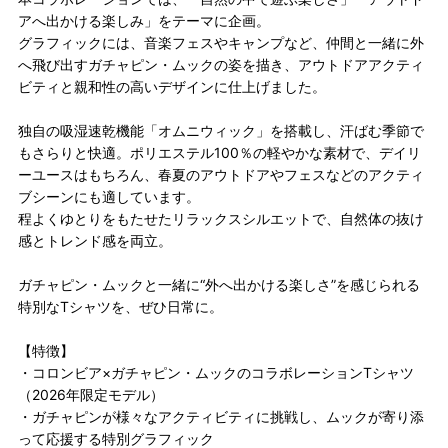
アへ出かける楽しみ」をテーマに企画。
グラフィックには、音楽フェスやキャンプなど、仲間と一緒に外
へ飛び出すガチャピン・ムックの姿を描き、アウトドアアクティ
ビティと親和性の高いデザインに仕上げました。
独自の吸湿速乾機能「オムニウィック」を搭載し、汗ばむ季節で
もさらりと快適。ポリエステル100％の軽やかな素材で、デイリ
ーユースはもちろん、春夏のアウトドアやフェスなどのアクティ
ブシーンにも適しています。
程よくゆとりをもたせたリラックスシルエットで、自然体の抜け
感とトレンド感を両立。
ガチャピン・ムックと一緒に“外へ出かける楽しさ”を感じられる
特別なTシャツを、ぜひ日常に。
【特徴】
・コロンビア×ガチャピン・ムックのコラボレーションTシャツ
（2026年限定モデル）
・ガチャピンが様々なアクティビティに挑戦し、ムックが寄り添
って応援する特別グラフィック