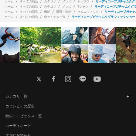
ホーム
すべての商品
カテゴリ
メンズ
トップス
リーディコーブガチャムクグ
ホーム
すべての商品
カテゴリ
メンズ
Tシャツ
リーディコーブガチャムクグ
ホーム
すべての商品
機能
吸湿・速乾
オムニウィック
リーディコーブガチャ
ホーム
すべての商品
全アイテム一覧
リーディコーブガチャムクグラフィックショー
twitter
facebook
instagram
line
youtube
カテゴリ一覧
コロンビアの歴史
特集・トピックス一覧
コーディネート
大切なお知らせ