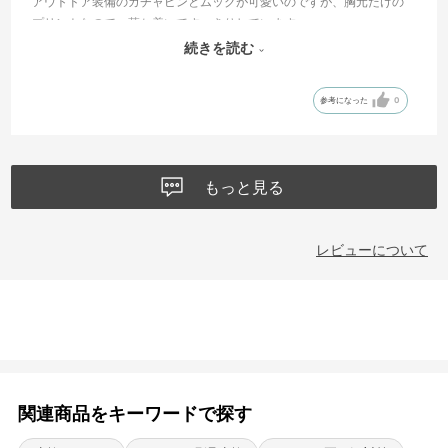
アウトドア装備のガチャピンとムックが可愛いのですが、胸元だけの
プリントなので、落ち着いてすっきりしています。
注文してから到着までの速さにびっくりしました。迅速なご対応あり
続きを読む
がとうございました。
参考になった
0
もっと見る
レビューについて
関連商品をキーワードで探す