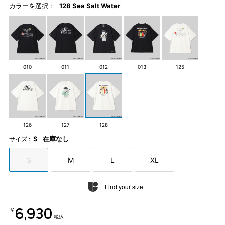
カラーを選択 :
128 Sea Salt Water
010
011
012
013
125
126
127
128
S
在庫なし
サイズ :
S
M
L
XL
Find your size
￥6,930
税込