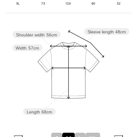
XL
73
124
60
52
Sleeve length
48cm
Shoulder width
56cm
Width
57cm
Length
68cm