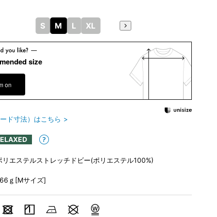
S
M
L
XL
mended size
em on
ード寸法）はこちら
RELAXED
ポリエステルストレッチドビー(ポリエステル100%)
266ｇ[Mサイズ]