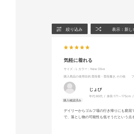
絞り込み
表示：新し
気軽に着れる
サイズ：L
カラー：New Olive
購入商品の使用目的
:普段着・普段履き,その他
じょび
年代:
60代
身長:
171～175cm
デイリーからゴルフ場の行き帰りにも窮屈
で、落とし物の可能性も低そうだという点