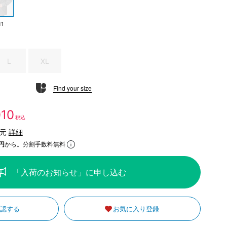
11
L
XL
Find your size
010
税込
還元
詳細
円
から。分割手数料無料
「入荷のお知らせ」に申し込む
確認する
お気に入り登録