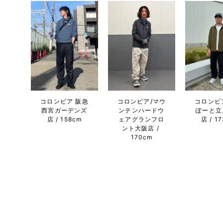
コロンビア/マウ
コロンビア 阪急
コロンビ
ンテンハードウ
西宮ガーデンズ
ぽーと立
ェアグランフロ
店
158cm
店
1
ント大阪店
170cm