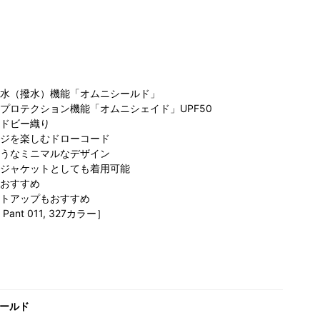
水（撥水）機能「オムニシールド」
プロテクション機能「オムニシェイド」UPF50
ドビー織り
ジを楽しむドローコード
ビア サン
コロンビア アミ
コ
コロンビア アミ
うなミニマルなデザイン
インシティ
ュプラザ博多店
ュプラザ博多店
ジャケットとしても着用可能
ルパ店
おすすめ
トアップもおすすめ
 Pant 011, 327カラー］
ールド