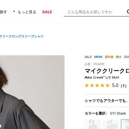
探す
もっと見る
SALE
クリークロングスリーブシャツ
SALE
MENS
紫外線
撥水
20
品番 :
PG4499
マイククリーク
Mike Creek™ L/S Shirt
5.0
（1）
シャツでもアウターでも、
カラーを選択 :
011 Shark