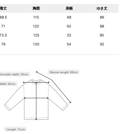
着丈
胸囲
肩幅
ゆき丈
68.5
115
48
86
71
120
50
88
73.5
125
52
90
76
130
54
92
Sleeve length
88cm
Shoulder width
50cm
Width
60cm
Length
71cm