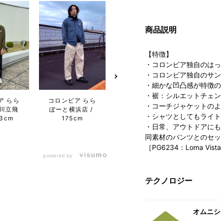
商品説明
【特徴】
・コロンビア独自のはっ
・コロンビア独自のサン
・細かな凹凸感が特徴の
・裾：シルエットチェン
コロンビア らら
コロンビア らら
ア らら
コロン
・コーチジャケットのよ
ぽーと横浜店
ぽーと立川立飛
川立飛
シャ
・シャツとしてもライト
175cm
店
73cm
ア
・日常、アウトドアにも
同素材のパンツとのセッ
［PG6234：Loma Vista
powered by
テクノロジー
オムニシ