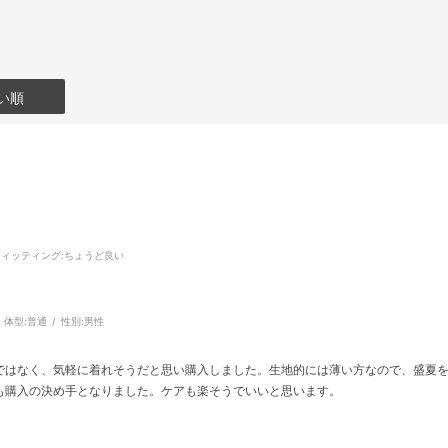
い順
フィッティング
:ちょうど良い
体型:
普通
性別:
男性
ではなく、気軽に着れそうだと思い購入しました。生地的には薄い方なので、盛夏
も購入の決め手となりました。ケアも楽そうでいいと思います。