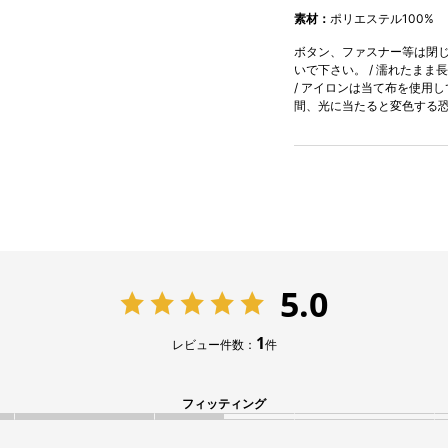
素材：
ポリエステル100%
ボタン、ファスナー等は閉じて
いで下さい。 / 濡れたまま
/ アイロンは当て布を使用し
間、光に当たると変色する
5.0
1
レビュー件数：
件
フィッティング