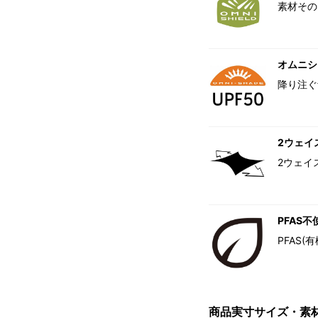
素材その
オムニシェ
降り注ぐ
2ウェイ
2ウェイ
PFAS不
PFAS
商品実寸サイズ・素