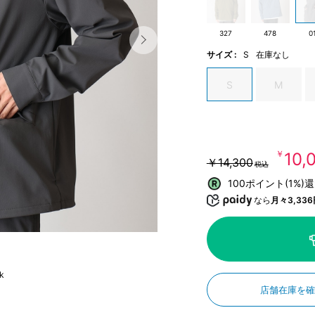
327
478
0
サイズ :
S
在庫なし
S
M
￥10,
￥14,300
税込
100ポイント(1%)
なら
月々3,336
k
店舗在庫を