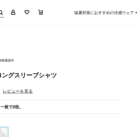
マイページ
お気に入り
買い物かご
猛暑対策におすすめの冷感ウェア
26春夏新作
ロングスリーブシャツ
レビューを見る
一枚で2役。