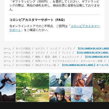
「ギフトラッピング（550円）」を選択してください。ギフトラッピ
ングの際は、商品の値札を外し、納品伝票に金額を記載しておりませ
ん。
コロンビアカスタマーサポート（FAQ）
当オンラインストアでのご不明点、ご質問は「
コロンビアカスタマー
サポート
」をご確認ください。
ホーム
すべての商品
カテゴリ
メンズ
トップス
【COLUMBIA BLACK 
ホーム
すべての商品
カテゴリ
メンズ
Tシャツ
【COLUMBIA BLACK 
ホーム
すべての商品
機能
吸湿・速乾
オムニウィック
【COLUMBIA BL
ホーム
すべての商品
利用シーン
ライフスタイル│シティ・タウンユース・街着
ホーム
すべての商品
SALEアイテム一覧
【COLUMBIA BLACK LABEL】キ