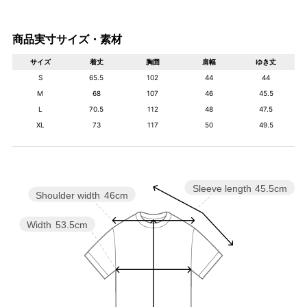
商品実寸サイズ・素材
サイズ
着丈
胸囲
肩幅
ゆき丈
S
65.5
102
44
44
M
68
107
46
45.5
L
70.5
112
48
47.5
XL
73
117
50
49.5
Sleeve length
45.5cm
Shoulder width
46cm
Width
53.5cm