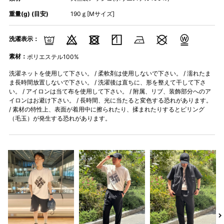
重量(g) (目安)
190ｇ[Mサイズ]
洗濯表示：
素材：
ポリエステル100%
洗濯ネットを使用して下さい。 / 柔軟剤は使用しないで下さい。 / 濡れたま
ま長時間放置しないで下さい。 / 洗濯後は直ちに、形を整えて干して下さ
い。 / アイロンは当て布を使用して下さい。 / 附属、リブ、装飾部分へのア
イロンはお避け下さい。 / 長時間、光に当たると変色する恐れがあります。
/ 素材の特性上、表面が着用中に擦られたり、揉まれたりするとピリング
（毛玉）が発生する恐れがあります。