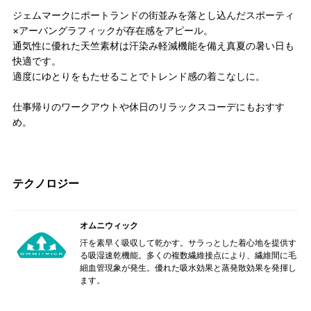
ジェムマークにポートランドの街並みを落とし込んだスポーティ
×アーバングラフィックが存在感をアピール。
通気性に優れた天竺素材は汗染み軽減機能を備え真夏の暑い日も
快適です。
適度にゆとりをもたせることでトレンド感の着こなしに。
仕事帰りのワークアウトや休日のリラックスコーデにもおすす
め。
テクノロジー
オムニウィック
汗を素早く吸収して乾かす。サラっとした着心地を提供す
る吸湿速乾機能。多くの複数繊維接点により、繊維間に毛
細血管現象が発生。優れた吸水効果と蒸発散効果を発揮し
ます。