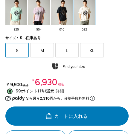
325
554
010
022
S
在庫あり
サイズ :
S
M
L
XL
Find your size
￥6,930
￥9,900
税込
税込
69ポイント(1%)還元
詳細
なら
月々2,310円
から。分割手数料無料
カートに入れる