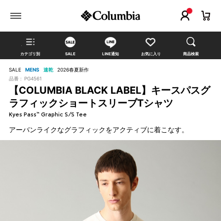
カテゴリ別
SALE
LINE通知
お気に入り
商品検索
SALE
MENS
速乾
2026春夏新作
品番 :
PG4561
【COLUMBIA BLACK LABEL】キースパスグ
ラフィックショートスリーブTシャツ
Kyes Pass™ Graphic S/S Tee
アーバンライクなグラフィックをアクティブに着こなす。