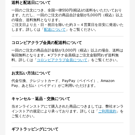
送料と配送日について
一回のご注文につき、全国一律550円(税込)の送料をいただいており
ます。ただし、一回のご注文の商品合計金額が5,000円（税込）以上
の場合、送料無料となります。
ご注文日より土・日・祝日を除いた約３～４営業日を目安に発送いた
します。詳しくは「
配送について
」をご覧ください。
コロンビアクラブ会員の配送料について
一回のご注文の商品合計金額が3,000円（税込）以上の場合、送料は
毎回無料となります。※プラチナ会員様はご注文金額問わず送料無
料。詳しくは「
コロンビアクラブ会員について
」をご覧ください。
お支払い方法について
代金引換、クレジットカード、PayPay（ペイペイ）、Amazon
Pay、あと払い（ペイディ）がご利用いただけます。
キャンセル・返品・交換について
当オンラインストアにて購入された商品につきましては、弊社オンラ
インストアの規定により承っております。詳しくは「
ご利用規約
」を
ご覧ください。
ギフトラッピングについて