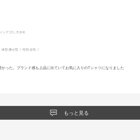
ィング
:少し大きめ
体型:
痩せ型
性別:
女性
愛かった。ブランド感も上品に出ていてお気に入りのTシャツになりました
もっと見る