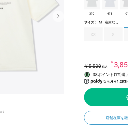
370
478
0
サイズ :
M
在庫なし
XS
S
￥3,8
￥5,500
税込
38ポイント(1%)還
なら
月々1,283
alt
店舗在庫を