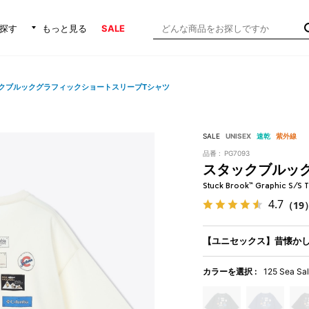
探す
もっと見る
SALE
クブルックグラフィックショートスリーブTシャツ
SALE
UNISEX
速乾
紫外線
品番 :
PG7093
スタックブルッ
Stuck Brook™ Graphic S/S 
4.7
（19
【ユニセックス】昔懐か
カラーを選択 :
125 Sea Sal