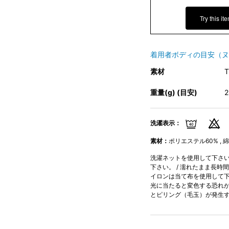
Try this it
着用者ボディの目安（ヌ
素材
重量(g) (目安)
洗濯表示：
素材：
ポリエステル60% , 綿
洗濯ネットを使用して下さい。
下さい。 / 濡れたまま長時
イロンは当て布を使用して下さ
光に当たると変色する恐れが
とピリング（毛玉）が発生