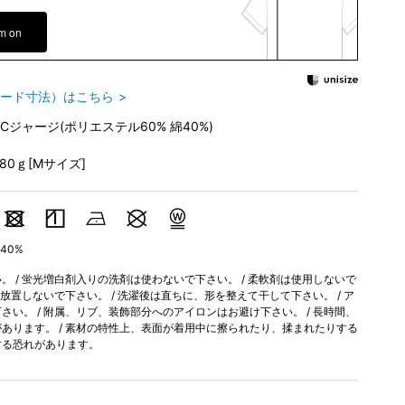
em on
ード寸法）はこちら
TCジャージ(ポリエステル60% 綿40%)
280ｇ[Mサイズ]
40%
 / 蛍光増白剤入りの洗剤は使わないで下さい。 / 柔軟剤は使用しないで
間放置しないで下さい。 / 洗濯後は直ちに、形を整えて干して下さい。 / ア
い。 / 附属、リブ、装飾部分へのアイロンはお避け下さい。 / 長時間、
あります。 / 素材の特性上、表面が着用中に擦られたり、揉まれたりする
する恐れがあります。