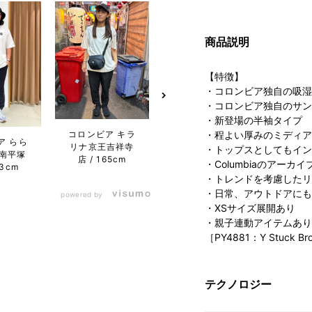
商品説明
【特徴】
・コロンビア独自の吸湿
・コロンビア独自のサン
・新登場の半袖タイプ
コロンビア キラ
・程よい厚みのミディア
ア らら
コロンビア 名古
コロン
リナ京王吉祥寺
・トップスとしてもイン
南平塚
屋ファッション
ぽー
店
165cm
・Columbiaのアー
73cm
ワン店
170cm
1
・トレンドを考慮したリ
・日常、アウトドアにも
powered by
・XSサイズ展開あり
・親子連動アイテムあり
［PY4881：Y Stuck Bro
テクノロジー