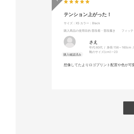
テンション上がった！
サイズ：XS
カラー：Black
購入商品の使用目的
:普段着・普段履き
フィッテ
さえ
年代:
60代
身長:
156～160cm
靴のサイズ(cm):
~23
想像してたよりロゴプリント配置や色が可