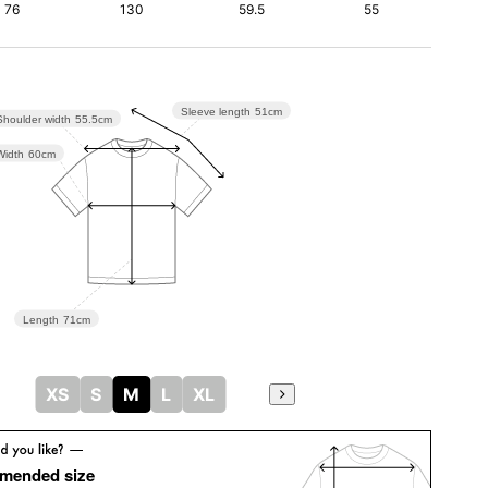
76
130
59.5
55
Sleeve length
51cm
Shoulder width
55.5cm
Width
60cm
Length
71cm
XS
S
M
L
XL
mended size