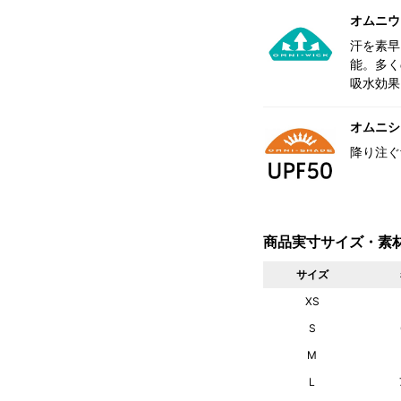
オムニウ
汗を素早
能。多く
吸水効果
オムニシェ
降り注ぐ
商品実寸サイズ・素
サイズ
XS
S
M
L