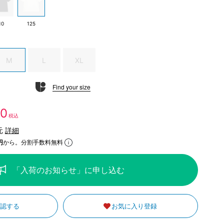
10
125
M
L
XL
Find your size
50
税込
元
詳細
円
から。分割手数料無料
「入荷のお知らせ」に申し込む
確認する
お気に入り登録