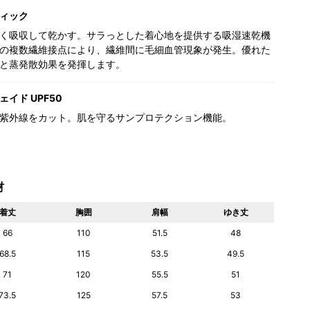
ィック
く吸収して乾かす。サラっとした着心地を提供する吸湿速乾機
の複数繊維接点により、繊維間に毛細血管現象が発生。優れた
と蒸発散効果を発揮します。
イド UPF50
紫外線をカット。肌を守るサンプロテクション機能。
材
着丈
胸囲
肩幅
ゆき丈
66
110
51.5
48
68.5
115
53.5
49.5
71
120
55.5
51
73.5
125
57.5
53