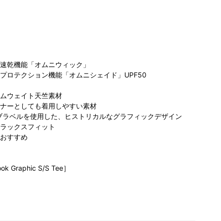
速乾機能「オムニウィック」
プロテクション機能「オムニシェイド」UPF50
ムウェイト天竺素材
ビア らら
コロンビア グラ
コロンビア グラ
コ
ナーとしても着用しやすい素材
と沼津店
ンデュオ立川店
ンデュオ立川店
ぽ
カイブラベルを使用した、ヒストリカルなグラフィックデザイン
65cm
168cm
168cm
ラックスフィット
おすすめ
ok Graphic S/S Tee］