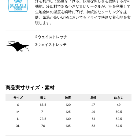
汗を利用して温度を下げる。快適な涼しさを提供する冷却
機能。冷却材である小さな青いサークルが、汗を利用して
生地全体の温度を瞬時に下げ、持続的なクーリングを提
供。気温が高い状況においてもドライで快適な着心地を実
現します。
2ウェイストレッチ
2ウェイストレッチ
商品実寸サイズ・素材
サイズ
着丈
胸囲
肩幅
ゆき丈
S
68.5
120
47
49
M
71
125
49
50.5
L
73.5
130
51
52.5
XL
76
135
53
54.5