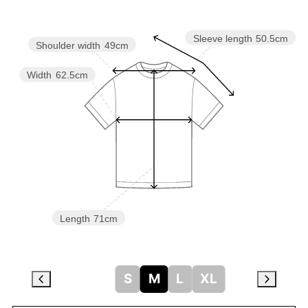
Sleeve length
50.5cm
Shoulder width
49cm
Width
62.5cm
Length
71cm
S
M
L
XL