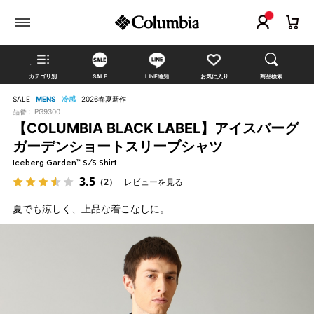
カテゴリ別
SALE
LINE通知
お気に入り
商品検索
SALE
MENS
冷感
2026春夏新作
品番 :
PG9300
【COLUMBIA BLACK LABEL】アイスバーグ
ガーデンショートスリーブシャツ
Iceberg Garden™ S/S Shirt
3.5
（2）
レビューを見る
夏でも涼しく、上品な着こなしに。