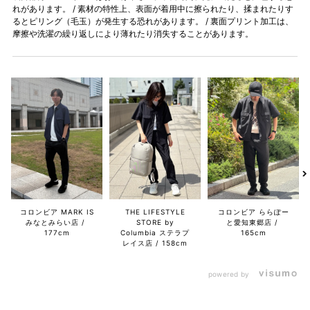
れがあります。 / 素材の特性上、表面が着用中に擦られたり、揉まれたりす
るとピリング（毛玉）が発生する恐れがあります。 / 裏面プリント加工は、
摩擦や洗濯の繰り返しにより薄れたり消失することがあります。
コロンビア MARK IS
THE LIFESTYLE
コロンビア ららぽー
みなとみらい店
STORE by
と愛知東郷店
177cm
Columbia ステラプ
165cm
レイス店
158cm
powered by