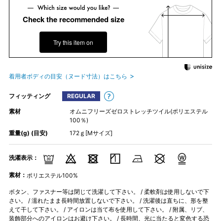
Check the recommended size
Try this item on
着用者ボディの目安（ヌード寸法）はこちら
フィッティング
REGULAR
素材
オムニフリーズゼロストレッチツイル(ポリエステル
100％)
重量(g) (目安)
172ｇ[Mサイズ]
洗濯表示：
素材：
ポリエステル100%
ボタン、ファスナー等は閉じて洗濯して下さい。 / 柔軟剤は使用しないで下
さい。 / 濡れたまま長時間放置しないで下さい。 / 洗濯後は直ちに、形を整
えて干して下さい。 / アイロンは当て布を使用して下さい。 / 附属、リブ、
装飾部分へのアイロンはお避け下さい。 / 長時間、光に当たると変色する恐