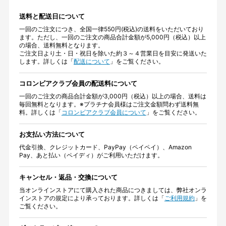
送料と配送日について
一回のご注文につき、全国一律550円(税込)の送料をいただいており
ます。ただし、一回のご注文の商品合計金額が5,000円（税込）以上
の場合、送料無料となります。
ご注文日より土・日・祝日を除いた約３～４営業日を目安に発送いた
します。詳しくは「
配送について
」をご覧ください。
コロンビアクラブ会員の配送料について
一回のご注文の商品合計金額が3,000円（税込）以上の場合、送料は
毎回無料となります。※プラチナ会員様はご注文金額問わず送料無
料。詳しくは「
コロンビアクラブ会員について
」をご覧ください。
お支払い方法について
代金引換、クレジットカード、PayPay（ペイペイ）、Amazon
Pay、あと払い（ペイディ）がご利用いただけます。
キャンセル・返品・交換について
当オンラインストアにて購入された商品につきましては、弊社オンラ
インストアの規定により承っております。詳しくは「
ご利用規約
」を
ご覧ください。