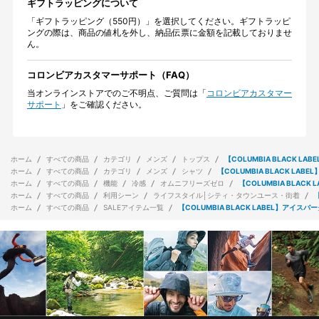
ギフトラッピングについて
「ギフトラッピング（550円）」を選択してください。ギフトラッピ
ングの際は、商品の値札を外し、納品伝票に金額を記載しておりませ
ん。
コロンビアカスタマーサポート（FAQ）
当オンラインストアでのご不明点、ご質問は「
コロンビアカスタマー
サポート
」をご確認ください。
ホーム
すべての商品
カテゴリ
メンズ
トップス
【COLUMBIA BLACK 
ホーム
すべての商品
カテゴリ
メンズ
シャツ
【COLUMBIA BLACK L
ホーム
すべての商品
機能
冷感
オムニフリーズゼロ
【COLUMBIA BLA
ホーム
すべての商品
利用シーン
ライフスタイル│シティ・タウンユース・街着
ホーム
すべての商品
SALEアイテム一覧
【COLUMBIA BLACK LABEL】ア