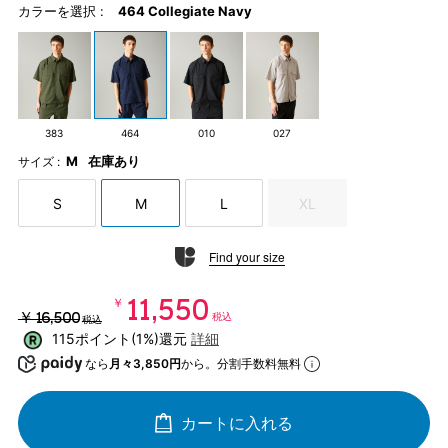
カラーを選択 :
464 Collegiate Navy
383
464
010
027
M
在庫あり
サイズ :
S
M
L
XL
Find your size
￥11,550
￥16,500
税込
税込
115ポイント(1%)還元
詳細
なら
月々3,850円
から。分割手数料無料
カートに入れる