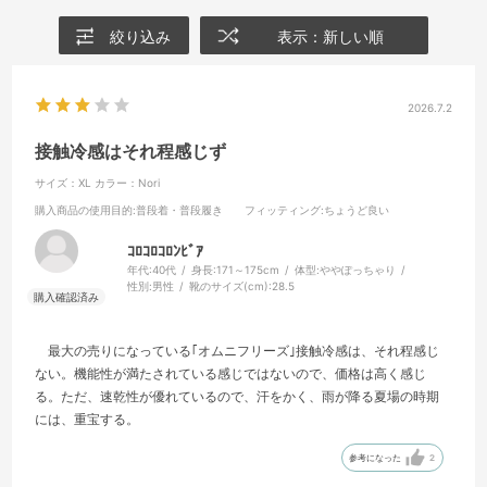
絞り込み
表示：新しい順
2026.7.2
接触冷感はそれ程感じず
サイズ：XL
カラー：Nori
購入商品の使用目的
:普段着・普段履き
フィッティング
:ちょうど良い
ｺﾛｺﾛｺﾛﾝﾋﾞｱ
年代:
40代
身長:
171～175cm
体型:
ややぽっちゃり
性別:
男性
靴のサイズ(cm):
28.5
最大の売りになっている｢オムニフリーズ｣接触冷感は、それ程感じ
ない。機能性が満たされている感じではないので、価格は高く感じ
る。ただ、速乾性が優れているので、汗をかく、雨が降る夏場の時期
には、重宝する。
参考になった
2