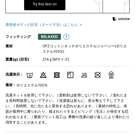
Try this item on
着用者ボディの目安（ヌード寸法）はこちら
フィッティング
RELAXED
素材
OFZコットンタッチポリエステルジャージー(ポリエ
ステル100%)
重量(g) (目安)
214ｇ[Mサイズ]
洗濯表示：
素材：
ポリエステル100%
洗濯ネットを使用して下さい。 / 柔軟剤は使用しないで下さい。 / 濡れたま
ま長時間放置しないで下さい。 / 洗濯後は直ちに、形を整えて干して下さ
い。 / 長時間、光に当たると変色する恐れがあります。 / 素材の特性上、表
面が着用中に擦られたり、揉まれたりするとピリング（毛玉）が発生する恐
れがあります。 / 裏面プリント加工は､摩擦や洗濯の繰り返しにより薄れたり
消失することがあります｡