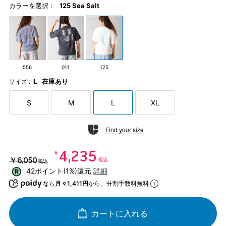
カラーを選択 :
125 Sea Salt
556
011
125
L
在庫あり
サイズ :
S
M
L
XL
Find your size
￥4,235
￥6,050
税込
税込
42ポイント(1%)還元
詳細
なら
月々1,411円
から。分割手数料無料
カートに入れる