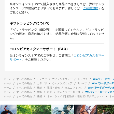
当オンラインストアにて購入された商品につきましては、弊社オンラ
インストアの規定により承っております。詳しくは「
ご利用規約
」を
ご覧ください。
ギフトラッピングについて
「ギフトラッピング（550円）」を選択してください。ギフトラッピ
ングの際は、商品の値札を外し、納品伝票に金額を記載しておりませ
ん。
コロンビアカスタマーサポート（FAQ）
当オンラインストアでのご不明点、ご質問は「
コロンビアカスタマー
サポート
」をご確認ください。
ホーム
すべての商品
カテゴリ
ウィメンズウェア
トップス
Wsバラードガー
ホーム
すべての商品
カテゴリ
ウィメンズウェア
Tシャツ
Wsバラードガーデ
ホーム
すべての商品
機能
吸湿・速乾
オムニウィック
Wsバラードガーデン
ホーム
すべての商品
機能
冷感
オムニフリーズゼロ
Wsバラードガーデンオ
ホーム
すべての商品
機能
オムニシェイド│紫外線（日焼け対策/UVカット）
オ