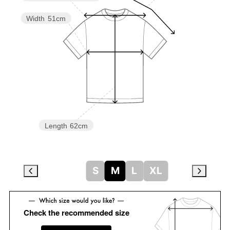
Width
51cm
Length
62cm
S
M
L
XL
Check the recommended size