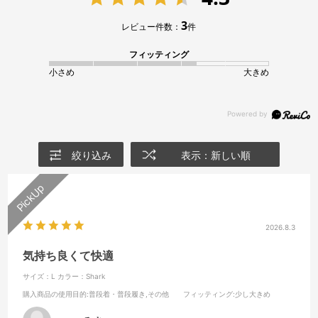
3
レビュー件数：
件
フィッティング
小さめ
大きめ
絞り込み
表示：新しい順
2026.8.3
気持ち良くて快適
サイズ：L
カラー：Shark
購入商品の使用目的
:普段着・普段履き,その他
フィッティング
:少し大きめ