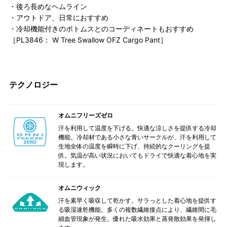
・後ろ長めなヘムライン
・アウトドア、日常におすすめ
・冷却機能付きのボトムスとのコーディネートもおすすめ
［PL3846： W Tree Swallow OFZ Cargo Pant］
テクノロジー
オムニフリーズゼロ
汗を利用して温度を下げる。快適な涼しさを提供する冷却
機能。冷却材である小さな青いサークルが、汗を利用して
生地全体の温度を瞬時に下げ、持続的なクーリングを提
供。気温が高い状況においてもドライで快適な着心地を実
現します。
オムニウィック
汗を素早く吸収して乾かす。サラっとした着心地を提供す
る吸湿速乾機能。多くの複数繊維接点により、繊維間に毛
細血管現象が発生。優れた吸水効果と蒸発散効果を発揮し