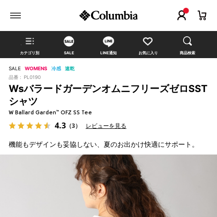
カテゴリ別
SALE
LINE通知
お気に入り
商品検索
SALE
WOMENS
冷感
速乾
品番 :
PL0190
WsバラードガーデンオムニフリーズゼロSST
シャツ
W Ballard Garden™ OFZ SS Tee
4.3
（3）
レビューを見る
機能もデザインも妥協しない、夏のお出かけ快適にサポート。