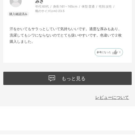
みさ
年代:
60代
身長:
161～165cm
体型:
普通
性別:
女性
靴のサイズ(cm):
23.5
汗をかいてもサラっとしていて気持ちいいです。適度な厚みもあり、
洗濯してもシワにならないのでとても扱いやすいです。色違いで２枚
購入しました。
参考になった
2
もっと見る
レビューについて