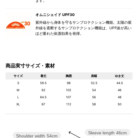
ます。
オムニシェイド UPF30
紫外線から身体を守るサンプロテクション機能。太陽の紫
外線を遮断するサンプロテクション機能は、UPF値が高い
ほど優れた保護効果を発揮。
商品実寸サイズ・素材
サイズ
着丈
胸囲
肩幅
ゆき丈
S
59.5
98
52.5
44.5
M
62
102
54
46
L
64.5
107
56
48
XL
67
112
58
50
Sleeve length
46cm
Shoulder width
54cm