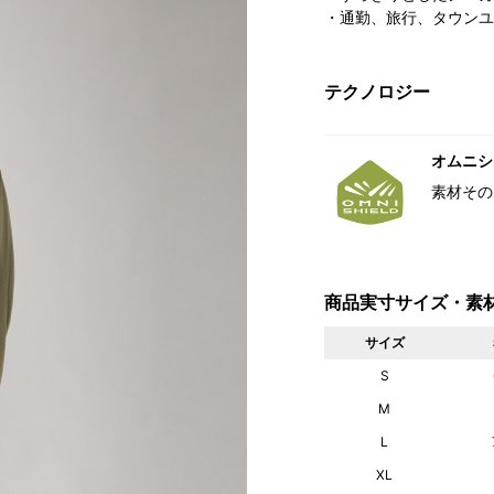
・通勤、旅行、タウンユ
テクノロジー
オムニシ
素材その
商品実寸サイズ・素
サイズ
S
M
L
XL