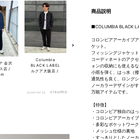
商品説明
■COLUMBIA BLACK L
コロンビアアーカイブアイテ
ケット。
フィッシングジャケット
コーディネートのアクセ
Columbia
コロン
ア 金沢
THE LIFESTYLE
BLACK LABEL
ポロフ
ォンの収納にも使えるな
ス店
STORE by
ルクア大阪店
小雨を弾く、はっ水（撥
cm
Columbia ステ
通気性も良く、ロングシ
ラプレイス店
ノーカラーデザインがす
万能アイテムです。
powered by
【特徴】
・コロンビア独自のはっ
・コロンビアアーカイブアイ
・多彩なポケットワーク
・メッシュ仕様の裏地
・すっきりとしたノーカ