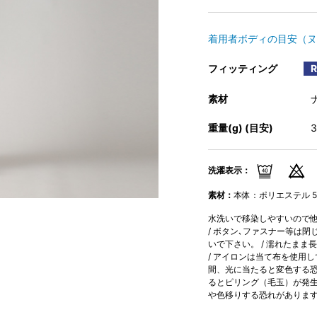
着用者ボディの目安（ヌ
フィッティング
素材
重量(g) (目安)
洗濯表示：
素材：
本体：ポリエステル 51%
水洗いで移染しやすいので他
/ ボタン､ファスナー等は閉
いで下さい。 / 濡れたまま
/ アイロンは当て布を使用し
間、光に当たると変色する恐
るとピリング（毛玉）が発生
や色移りする恐れがあります