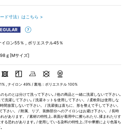
ード寸法）はこちら
REGULAR
ナイロン55％ , ポリエステル45％
398ｇ[Mサイズ]
 , ナイロン 49% / 裏地：ポリエステル 100%
のものとは分けて洗って下さい｡ / 他の商品と一緒に洗濯しないで下さい｡
じて洗濯して下さい｡ / 洗濯ネットを使用して下さい。 / 柔軟剤は使用しな
長時間放置しないで下さい。 / 洗濯後は直ちに、形を整えて干して下さい。
て下さい。 / 附属、リブ、装飾部分へのアイロンはお避け下さい。 / 長時
れがあります。 / 素材の特性上､表面が着用中に擦られたり､揉まれたりす
する恐れがあります｡ / 使用している染料の特性上､汗や摩擦により色落ち
｡