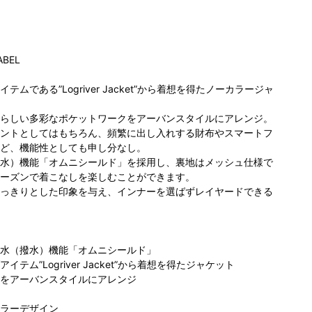
ABEL
ムである”Logriver Jacket”から着想を得たノーカラージャ
らしい多彩なポケットワークをアーバンスタイルにアレンジ。
ントとしてはもちろん、頻繁に出し入れする財布やスマートフ
ビア サッ
COLUMBIA
コロンビア 金沢
ァクトリｰ
ど、機能性としても申し分なし。
BLACK LABEL
フォーラス店
MA
店
水）機能「オムニシールド」を採用し、裏地はメッシュ仕様で
原宿キャットス
ーズンで着こなしを楽しむことができます。
トリート店
っきりとした印象を与え、インナーを選ばずレイヤードできる
水（撥水）機能「オムニシールド」
テム”Logriver Jacket”から着想を得たジャケット
をアーバンスタイルにアレンジ
ラーデザイン