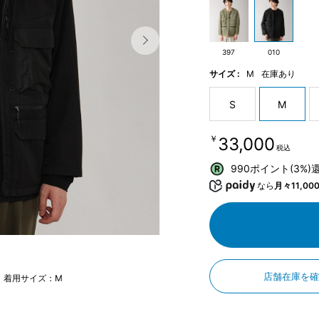
397
010
サイズ :
M
在庫あり
S
M
￥33,000
税込
990ポイント(3%)
なら
月々11,00
店舗在庫を
m 着用サイズ：M