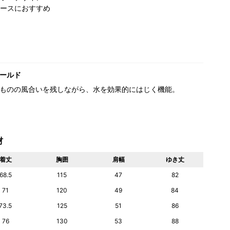
ースにおすすめ
ールド
ものの風合いを残しながら、水を効果的にはじく機能。
材
着丈
胸囲
肩幅
ゆき丈
68.5
115
47
82
71
120
49
84
73.5
125
51
86
76
130
53
88