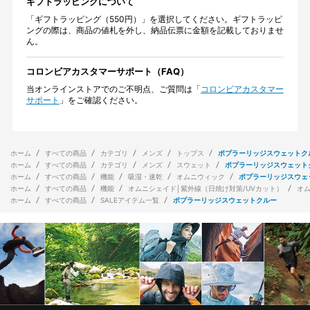
ギフトラッピングについて
「ギフトラッピング（550円）」を選択してください。ギフトラッピ
ングの際は、商品の値札を外し、納品伝票に金額を記載しておりませ
ん。
コロンビアカスタマーサポート（FAQ）
当オンラインストアでのご不明点、ご質問は「
コロンビアカスタマー
サポート
」をご確認ください。
ホーム
すべての商品
カテゴリ
メンズ
トップス
ポプラーリッジスウェットク
ホーム
すべての商品
カテゴリ
メンズ
スウェット
ポプラーリッジスウェット
ホーム
すべての商品
機能
吸湿・速乾
オムニウィック
ポプラーリッジスウェ
ホーム
すべての商品
機能
オムニシェイド│紫外線（日焼け対策/UVカット）
オ
ホーム
すべての商品
SALEアイテム一覧
ポプラーリッジスウェットクルー