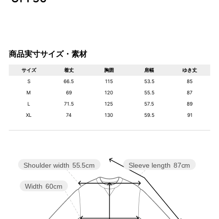
商品実寸サイズ・素材
サイズ
着丈
胸囲
肩幅
ゆき丈
S
66.5
115
53.5
85
M
69
120
55.5
87
L
71.5
125
57.5
89
XL
74
130
59.5
91
Shoulder width
55.5cm
Sleeve length
87cm
Width
60cm