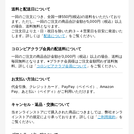
送料と配送日について
一回のご注文につき、全国一律550円(税込)の送料をいただいており
ます。ただし、一回のご注文の商品合計金額が5,000円（税込）以上
の場合、送料無料となります。
ご注文日より土・日・祝日を除いた約３～４営業日を目安に発送いた
します。詳しくは「
配送について
」をご覧ください。
コロンビアクラブ会員の配送料について
一回のご注文の商品合計金額が3,000円（税込）以上の場合、送料は
毎回無料となります。※プラチナ会員様はご注文金額問わず送料無
料。詳しくは「
コロンビアクラブ会員について
」をご覧ください。
お支払い方法について
代金引換、クレジットカード、PayPay（ペイペイ）、Amazon
Pay、あと払い（ペイディ）がご利用いただけます。
キャンセル・返品・交換について
当オンラインストアにて購入された商品につきましては、弊社オンラ
インストアの規定により承っております。詳しくは「
ご利用規約
」を
ご覧ください。