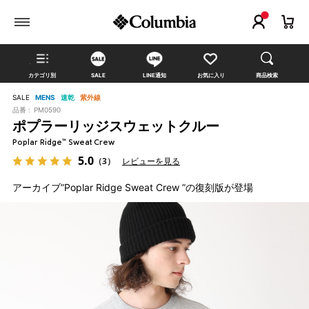
カテゴリ別
SALE
LINE通知
お気に入り
商品検索
SALE
MENS
速乾
紫外線
品番 :
PM0590
ポプラーリッジスウェットクルー
Poplar Ridge™ Sweat Crew
5.0
（3）
レビューを見る
アーカイブ”Poplar Ridge Sweat Crew ”の復刻版が登場