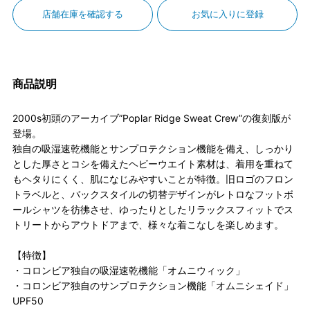
店舗在庫を確認する
お気に入りに登録
商品説明
2000s初頭のアーカイブ”Poplar Ridge Sweat Crew”の復刻版が
登場。
独自の吸湿速乾機能とサンプロテクション機能を備え、しっかり
とした厚さとコシを備えたヘビーウエイト素材は、着用を重ねて
もヘタりにくく、肌になじみやすいことが特徴。旧ロゴのフロン
トラベルと、バックスタイルの切替デザインがレトロなフットボ
ールシャツを彷彿させ、ゆったりとしたリラックスフィットでス
トリートからアウトドアまで、様々な着こなしを楽しめます。
【特徴】
・コロンビア独自の吸湿速乾機能「オムニウィック」
・コロンビア独自のサンプロテクション機能「オムニシェイド」
UPF50