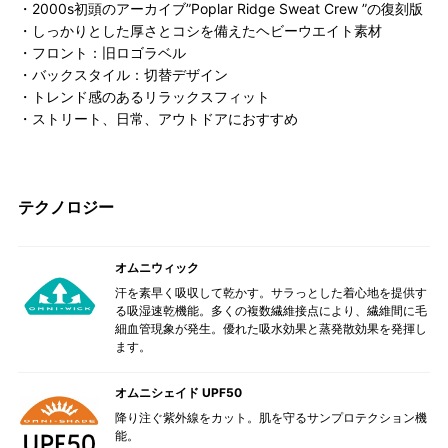
・2000s初頭のアーカイブ”Poplar Ridge Sweat Crew ”の復刻版
・しっかりとした厚さとコシを備えたヘビーウエイト素材
・フロント：旧ロゴラベル
・バックスタイル：切替デザイン
・トレンド感のあるリラックスフィット
・ストリート、日常、アウトドアにおすすめ
テクノロジー
オムニウィック
汗を素早く吸収して乾かす。サラっとした着心地を提供す
る吸湿速乾機能。多くの複数繊維接点により、繊維間に毛
細血管現象が発生。優れた吸水効果と蒸発散効果を発揮し
ます。
オムニシェイド UPF50
降り注ぐ紫外線をカット。肌を守るサンプロテクション機
能。