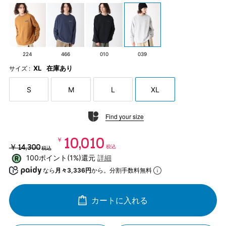
224
466
010
039
XL
在庫あり
サイズ :
S
M
L
XL
Find your size
￥10,010
￥14,300
税込
税込
100ポイント(1%)還元
詳細
なら
月々3,336円
から。分割手数料無料
カートに入れる