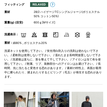
フィッティング
RELAXED
素材
28/2 ハイゲージTCシングルジャージ(ポリエステル
50% コットン50%)
重量(g) (目安)
600ｇ[Mサイズ]
洗濯表示：
素材：
綿80% , ポリエステル20%
洗濯ネットを使用して下さい。 / 蛍光増白剤入りの洗剤は使わないで下さ
い。 / 柔軟剤は使用しないで下さい。 / 濡れたまま長時間放置しないで下さ
い。 / 洗濯後は直ちに、形を整えて干して下さい。 / アイロンは当て布を使
用して下さい。 / 附属、リブ、装飾部分へのアイロンはお避け下さい。 / 長
時間、光に当たると変色する恐れがあります。 / 素材の特性上、表面が着用
中に擦られたり、揉まれたりするとピリング（毛玉）が発生する恐れがあり
ます。