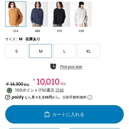
224
466
010
039
M
在庫あり
サイズ :
S
M
L
XL
Find your size
￥10,010
￥14,300
税込
税込
100ポイント(1%)還元
詳細
なら
月々3,336円
から。分割手数料無料
カートに入れる