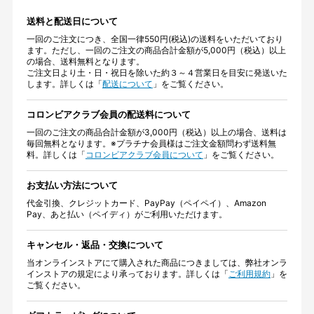
送料と配送日について
一回のご注文につき、全国一律550円(税込)の送料をいただいており
ます。ただし、一回のご注文の商品合計金額が5,000円（税込）以上
の場合、送料無料となります。
ご注文日より土・日・祝日を除いた約３～４営業日を目安に発送いた
します。詳しくは「
配送について
」をご覧ください。
コロンビアクラブ会員の配送料について
一回のご注文の商品合計金額が3,000円（税込）以上の場合、送料は
毎回無料となります。※プラチナ会員様はご注文金額問わず送料無
料。詳しくは「
コロンビアクラブ会員について
」をご覧ください。
お支払い方法について
代金引換、クレジットカード、PayPay（ペイペイ）、Amazon
Pay、あと払い（ペイディ）がご利用いただけます。
キャンセル・返品・交換について
当オンラインストアにて購入された商品につきましては、弊社オンラ
インストアの規定により承っております。詳しくは「
ご利用規約
」を
ご覧ください。