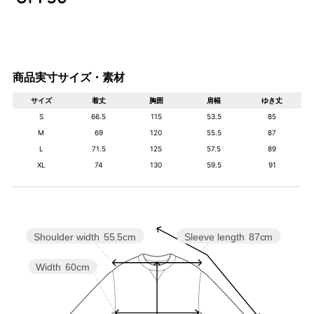
商品実寸サイズ・素材
サイズ
着丈
胸囲
肩幅
ゆき丈
S
66.5
115
53.5
85
M
69
120
55.5
87
L
71.5
125
57.5
89
XL
74
130
59.5
91
Shoulder width
55.5cm
Sleeve length
87cm
Width
60cm