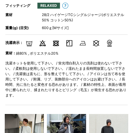
フィッティング
RELAXED
素材
28/2 ハイゲージTCシングルジャージ(ポリエステル
50% コットン50%)
重量(g) (目安)
600ｇ[Mサイズ]
洗濯表示：
素材：
綿80% , ポリエステル20%
洗濯ネットを使用して下さい。 / 蛍光増白剤入りの洗剤は使わないで下さ
い。 / 柔軟剤は使用しないで下さい。 / 濡れたまま長時間放置しないで下さ
い。 / 洗濯後は直ちに、形を整えて干して下さい。 / アイロンは当て布を使
用して下さい。 / 附属、リブ、装飾部分へのアイロンはお避け下さい。 / 長
時間、光に当たると変色する恐れがあります。 / 素材の特性上、表面が着用
中に擦られたり、揉まれたりするとピリング（毛玉）が発生する恐れがあり
ます。