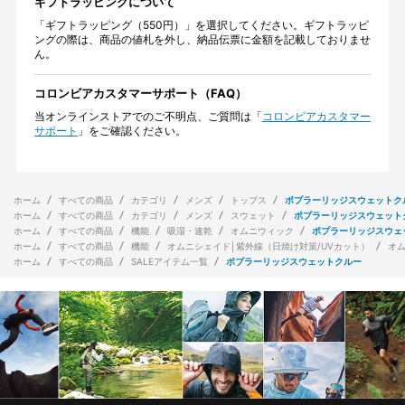
ギフトラッピングについて
「ギフトラッピング（550円）」を選択してください。ギフトラッピ
ングの際は、商品の値札を外し、納品伝票に金額を記載しておりませ
ん。
コロンビアカスタマーサポート（FAQ）
当オンラインストアでのご不明点、ご質問は「
コロンビアカスタマー
サポート
」をご確認ください。
ホーム
すべての商品
カテゴリ
メンズ
トップス
ポプラーリッジスウェットク
ホーム
すべての商品
カテゴリ
メンズ
スウェット
ポプラーリッジスウェット
ホーム
すべての商品
機能
吸湿・速乾
オムニウィック
ポプラーリッジスウェ
ホーム
すべての商品
機能
オムニシェイド│紫外線（日焼け対策/UVカット）
オ
ホーム
すべての商品
SALEアイテム一覧
ポプラーリッジスウェットクルー