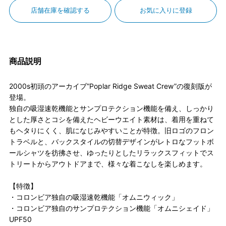
店舗在庫を確認する
お気に入りに登録
商品説明
2000s初頭のアーカイブ”Poplar Ridge Sweat Crew”の復刻版が
登場。
独自の吸湿速乾機能とサンプロテクション機能を備え、しっかり
とした厚さとコシを備えたヘビーウエイト素材は、着用を重ねて
もヘタりにくく、肌になじみやすいことが特徴。旧ロゴのフロン
トラベルと、バックスタイルの切替デザインがレトロなフットボ
ールシャツを彷彿させ、ゆったりとしたリラックスフィットでス
トリートからアウトドアまで、様々な着こなしを楽しめます。
【特徴】
・コロンビア独自の吸湿速乾機能「オムニウィック」
・コロンビア独自のサンプロテクション機能「オムニシェイド」
UPF50