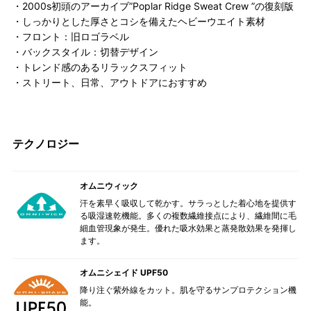
・2000s初頭のアーカイブ”Poplar Ridge Sweat Crew ”の復刻版
・しっかりとした厚さとコシを備えたヘビーウエイト素材
・フロント：旧ロゴラベル
・バックスタイル：切替デザイン
・トレンド感のあるリラックスフィット
・ストリート、日常、アウトドアにおすすめ
テクノロジー
オムニウィック
汗を素早く吸収して乾かす。サラっとした着心地を提供す
る吸湿速乾機能。多くの複数繊維接点により、繊維間に毛
細血管現象が発生。優れた吸水効果と蒸発散効果を発揮し
ます。
オムニシェイド UPF50
降り注ぐ紫外線をカット。肌を守るサンプロテクション機
能。