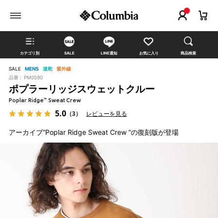
カテゴリ別
SALE
LINE通知
お気に入り
商品検索
SALE
MENS
速乾
紫外線
品番 :
PM0590
ポプラーリッジスウェットクルー
Poplar Ridge™ Sweat Crew
5.0
（3）
レビューを見る
アーカイブ”Poplar Ridge Sweat Crew ”の復刻版が登場