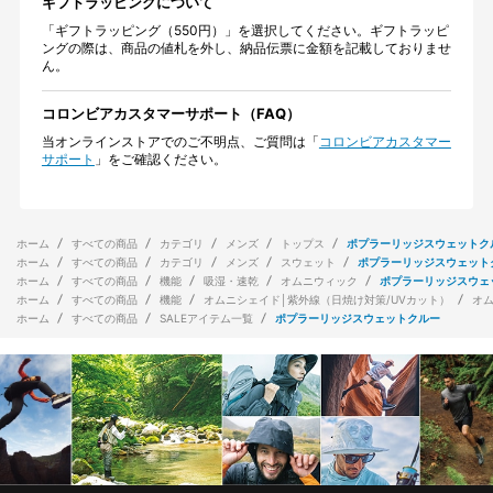
ギフトラッピングについて
「ギフトラッピング（550円）」を選択してください。ギフトラッピ
ングの際は、商品の値札を外し、納品伝票に金額を記載しておりませ
ん。
コロンビアカスタマーサポート（FAQ）
当オンラインストアでのご不明点、ご質問は「
コロンビアカスタマー
サポート
」をご確認ください。
ホーム
すべての商品
カテゴリ
メンズ
トップス
ポプラーリッジスウェットク
ホーム
すべての商品
カテゴリ
メンズ
スウェット
ポプラーリッジスウェット
ホーム
すべての商品
機能
吸湿・速乾
オムニウィック
ポプラーリッジスウェ
ホーム
すべての商品
機能
オムニシェイド│紫外線（日焼け対策/UVカット）
オ
ホーム
すべての商品
SALEアイテム一覧
ポプラーリッジスウェットクルー