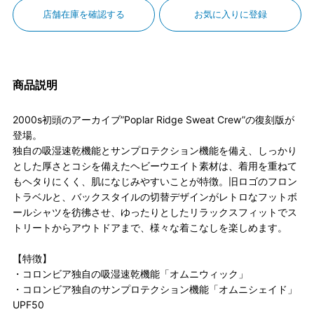
店舗在庫を確認する
お気に入りに登録
商品説明
2000s初頭のアーカイブ”Poplar Ridge Sweat Crew”の復刻版が
登場。
独自の吸湿速乾機能とサンプロテクション機能を備え、しっかり
とした厚さとコシを備えたヘビーウエイト素材は、着用を重ねて
もヘタりにくく、肌になじみやすいことが特徴。旧ロゴのフロン
トラベルと、バックスタイルの切替デザインがレトロなフットボ
ールシャツを彷彿させ、ゆったりとしたリラックスフィットでス
トリートからアウトドアまで、様々な着こなしを楽しめます。
【特徴】
・コロンビア独自の吸湿速乾機能「オムニウィック」
・コロンビア独自のサンプロテクション機能「オムニシェイド」
UPF50