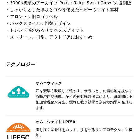
・2000s初頭のアーカイブ”Poplar Ridge Sweat Crew ”の復刻版
・しっかりとした厚さとコシを備えたヘビーウエイト素材
・フロント：旧ロゴラベル
・バックスタイル：切替デザイン
・トレンド感のあるリラックスフィット
・ストリート、日常、アウトドアにおすすめ
テクノロジー
オムニウィック
汗を素早く吸収して乾かす。サラっとした着心地を提供す
る吸湿速乾機能。多くの複数繊維接点により、繊維間に毛
細血管現象が発生。優れた吸水効果と蒸発散効果を発揮し
ます。
オムニシェイド UPF50
降り注ぐ紫外線をカット。肌を守るサンプロテクション機
能。