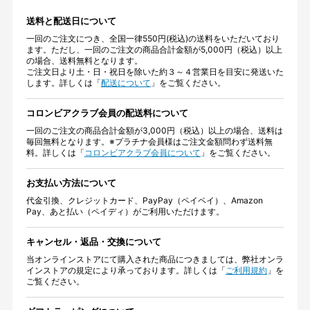
送料と配送日について
一回のご注文につき、全国一律550円(税込)の送料をいただいており
ます。ただし、一回のご注文の商品合計金額が5,000円（税込）以上
の場合、送料無料となります。
ご注文日より土・日・祝日を除いた約３～４営業日を目安に発送いた
します。詳しくは「
配送について
」をご覧ください。
コロンビアクラブ会員の配送料について
一回のご注文の商品合計金額が3,000円（税込）以上の場合、送料は
毎回無料となります。※プラチナ会員様はご注文金額問わず送料無
料。詳しくは「
コロンビアクラブ会員について
」をご覧ください。
お支払い方法について
代金引換、クレジットカード、PayPay（ペイペイ）、Amazon
Pay、あと払い（ペイディ）がご利用いただけます。
キャンセル・返品・交換について
当オンラインストアにて購入された商品につきましては、弊社オンラ
インストアの規定により承っております。詳しくは「
ご利用規約
」を
ご覧ください。