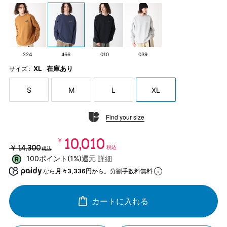
224
466
010
039
XL
在庫あり
サイズ :
S
M
L
XL
Find your size
￥10,010
￥14,300
税込
税込
100ポイント(1%)還元
詳細
なら
月々3,336円
から。分割手数料無料
カートに入れる