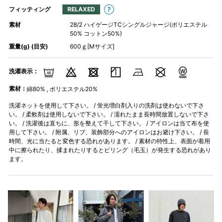
フィッティング
RELAXED
素材
28/2 ハイゲージTCシングルジャージ(ポリエステル
50% コットン50%)
重量(g) (目安)
600ｇ[Mサイズ]
洗濯表示：
素材：
綿80% , ポリエステル20%
洗濯ネットを使用して下さい。 / 蛍光増白剤入りの洗剤は使わないで下さ
い。 / 柔軟剤は使用しないで下さい。 / 濡れたまま長時間放置しないで下さ
い。 / 洗濯後は直ちに、形を整えて干して下さい。 / アイロンは当て布を使
用して下さい。 / 附属、リブ、装飾部分へのアイロンはお避け下さい。 / 長
時間、光に当たると変色する恐れがあります。 / 素材の特性上、表面が着用
中に擦られたり、揉まれたりするとピリング（毛玉）が発生する恐れがあり
ます。