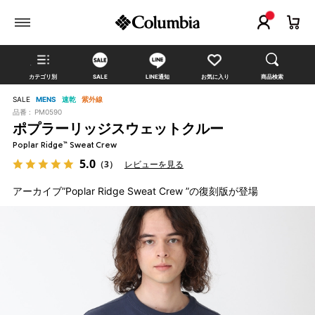
カテゴリ別
SALE
LINE通知
お気に入り
商品検索
SALE
MENS
速乾
紫外線
品番 :
PM0590
ポプラーリッジスウェットクルー
Poplar Ridge™ Sweat Crew
5.0
（3）
レビューを見る
アーカイブ”Poplar Ridge Sweat Crew ”の復刻版が登場