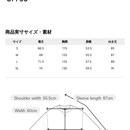
商品実寸サイズ・素材
サイズ
着丈
胸囲
肩幅
ゆき丈
S
66.5
115
53.5
85
M
69
120
55.5
87
L
71.5
125
57.5
89
XL
74
130
59.5
91
Shoulder width
55.5cm
Sleeve length
87cm
Width
60cm