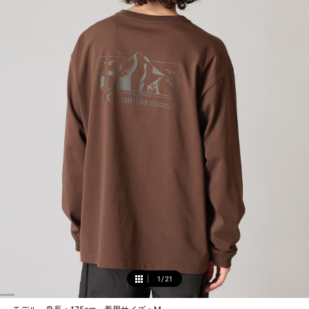
1
/
21
1