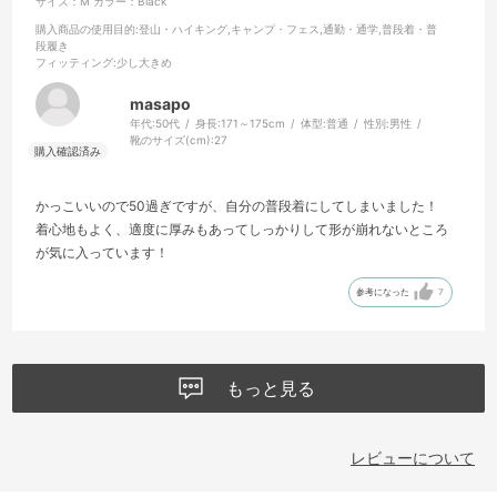
サイズ：M
カラー：Black
購入商品の使用目的
:登山・ハイキング,キャンプ・フェス,通勤・通学,普段着・普
段履き
フィッティング
:少し大きめ
masapo
年代:
50代
身長:
171～175cm
体型:
普通
性別:
男性
靴のサイズ(cm):
27
かっこいいので50過ぎですが、自分の普段着にしてしまいました！
着心地もよく、適度に厚みもあってしっかりして形が崩れないところ
が気に入っています！
参考になった
7
もっと見る
レビューについて