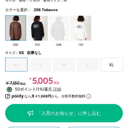
モデル 身長：175cm 着用サイズ：M
カラーを選択 :
256 Tobacco
256
010
048
125
XS
在庫なし
サイズ :
XS
S
M
L
XL
￥5,005
￥7,150
税込
税込
50ポイント(1%)還元
詳細
なら
月々1,668円
から。分割手数料無料
「入荷のお知らせ」に申し込む