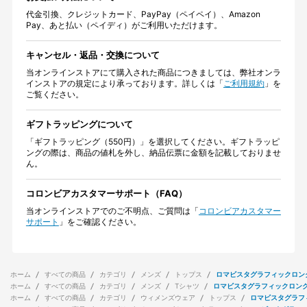
代金引換、クレジットカード、PayPay（ペイペイ）、Amazon
Pay、あと払い（ペイディ）がご利用いただけます。
キャンセル・返品・交換について
当オンラインストアにて購入された商品につきましては、弊社オンラ
インストアの規定により承っております。詳しくは「
ご利用規約
」を
ご覧ください。
ギフトラッピングについて
「ギフトラッピング（550円）」を選択してください。ギフトラッピ
ングの際は、商品の値札を外し、納品伝票に金額を記載しておりませ
ん。
コロンビアカスタマーサポート（FAQ）
当オンラインストアでのご不明点、ご質問は「
コロンビアカスタマー
サポート
」をご確認ください。
ホーム
すべての商品
カテゴリ
メンズ
トップス
ロマビスタグラフィックロン
ホーム
すべての商品
カテゴリ
メンズ
Tシャツ
ロマビスタグラフィックロン
ホーム
すべての商品
カテゴリ
ウィメンズウェア
トップス
ロマビスタグラフ