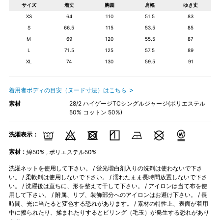
サイズ
着丈
胸囲
肩幅
ゆき丈
XS
64
110
51.5
83
S
66.5
115
53.5
85
M
69
120
55.5
87
L
71.5
125
57.5
89
XL
74
130
59.5
91
着用者ボディの目安（ヌード寸法）はこちら
素材
28/2 ハイゲージTCシングルジャージ(ポリエステル
50% コットン 50%)
洗濯表示：
素材：
綿50% , ポリエステル50%
洗濯ネットを使用して下さい。 / 蛍光増白剤入りの洗剤は使わないで下さ
い。 / 柔軟剤は使用しないで下さい。 / 濡れたまま長時間放置しないで下さ
い。 / 洗濯後は直ちに、形を整えて干して下さい。 / アイロンは当て布を使
用して下さい。 / 附属、リブ、装飾部分へのアイロンはお避け下さい。 / 長
時間、光に当たると変色する恐れがあります。 / 素材の特性上、表面が着用
中に擦られたり、揉まれたりするとピリング（毛玉）が発生する恐れがあり