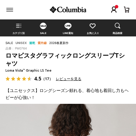
カテゴリ別
SALE
LINE通知
お気に入り
商品検索
SALE
UNISEX
速乾
紫外線
2026春夏新作
品番 :
PM0764
ロマビスタグラフィックロングスリーブTシ
ャツ
Loma Vista™ Graphic LS Tee
4.5
（17）
レビューを見る
【ユニセックス】ロングシーズン頼れる、着心地も着回し力もヘ
ビーが心強い！