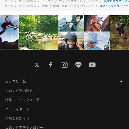
ホーム
すべての商品
カテゴリ
ウィメンズウェア
Tシャツ
ロマビスタグラフ
ホーム
すべての商品
機能
吸湿・速乾
オムニウィック
ロマビスタグラフィッ
twitter
facebook
instagram
line
youtube
カテゴリ一覧
コロンビアの歴史
特集・トピックス一覧
コーディネート
大切なお知らせ
コロンビアテクノロジー