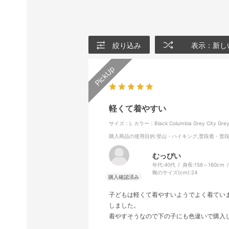
絞り込み
表示：新し
軽くて着やすい
サイズ：L
カラー：Black Columbia Grey City Gre
購入商品の使用目的
:登山・ハイキング,普段着・普
むっぴい
年代:
40代
身長:
156～160cm
靴のサイズ(cm):
24
子どもは軽くて着やすいようでよく着てい
しました。
着やすそうなので下の子にも色違いで購入