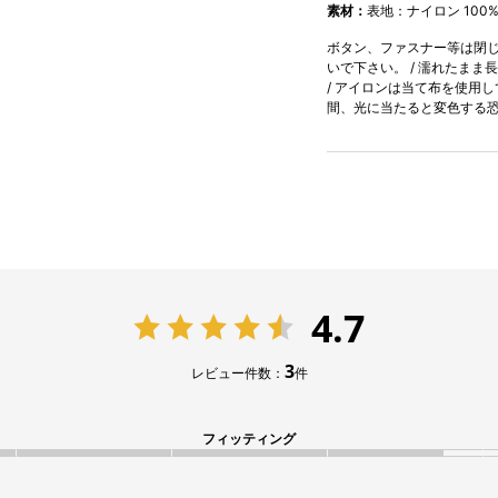
素材：
表地：ナイロン 100%
ボタン、ファスナー等は閉じて
いで下さい。 / 濡れたまま
/ アイロンは当て布を使用し
間、光に当たると変色する
4.7
3
レビュー件数：
件
フィッティング