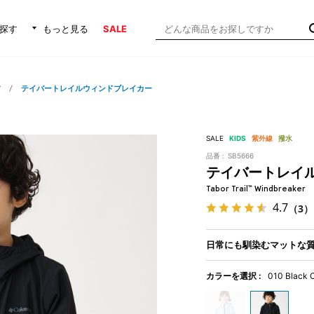
探す
もっと見る
SALE
ア
テイバートレイルウィンドブレイカー
SALE
KIDS
紫外線
撥水
品番 :
SB5666
テイバートレイ
Tabor Trail™ Windbreaker
4.7
（3）
日常にも馴染むマットな
カラーを選択 :
010 Black 