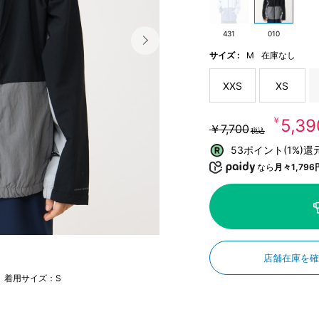
431
010
サイズ :
M
在庫なし
XXS
XS
￥5,39
￥7,700
税込
53ポイント(1%)還
なら
月々1,796
店舗在庫を
m 着用サイズ：S