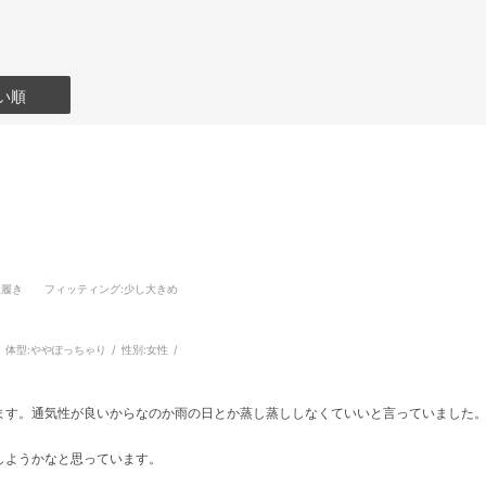
い順
y
段履き
フィッティング
:少し大きめ
体型:
ややぽっちゃり
性別:
女性
ます。通気性が良いからなのか雨の日とか蒸し蒸ししなくていいと言っていました。普
しようかなと思っています。