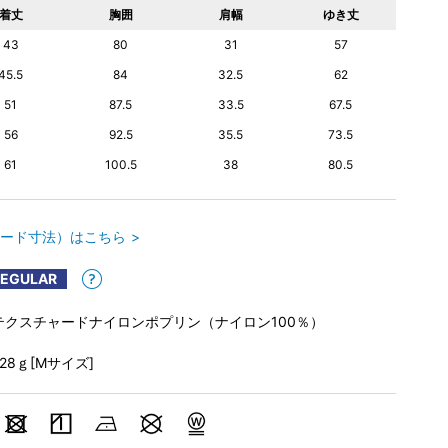
着丈
胸囲
肩幅
ゆき丈
43
80
31
57
45.5
84
32.5
62
51
87.5
33.5
67.5
56
92.5
35.5
73.5
61
100.5
38
80.5
ード寸法）はこちら
REGULAR
テクスチャードナイロンポプリン（ナイロン100％）
228ｇ[Mサイズ]