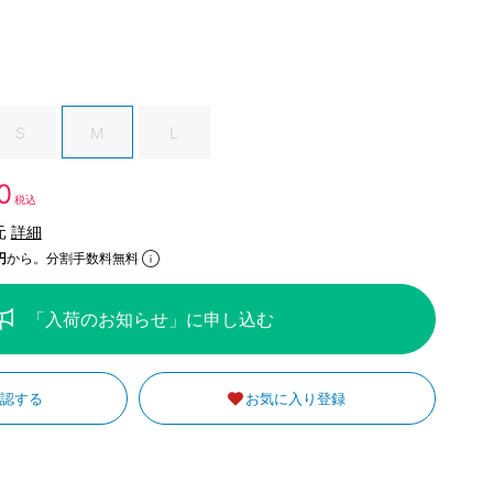
S
M
L
0
税込
元
詳細
円
から。分割手数料無料
「入荷のお知らせ」に申し込む
確認する
お気に入り登録