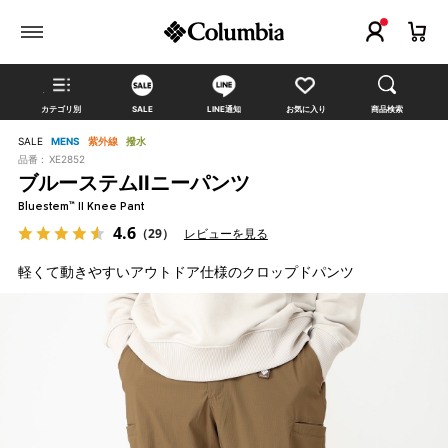
カテゴリ別
SALE
LINE通知
お気に入り
商品検索
SALE
MENS
紫外線
撥水
品番 :
XE2852
ブルーステムIIニーパンツ
Bluestem™ II Knee Pant
4.6
（29）
レビューを見る
軽くて動きやすいアウトドア仕様のクロップドパンツ