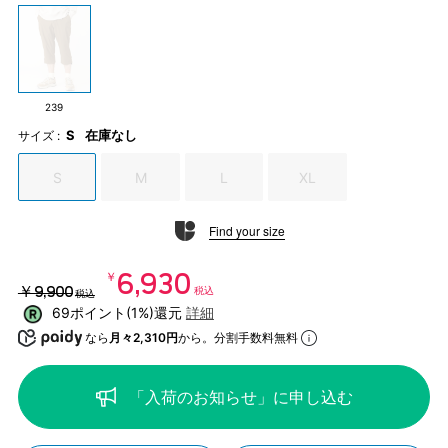
239
S
在庫なし
サイズ :
S
M
L
XL
Find your size
￥6,930
￥9,900
税込
税込
69ポイント(1%)還元
詳細
なら
月々2,310円
から。分割手数料無料
「入荷のお知らせ」に申し込む