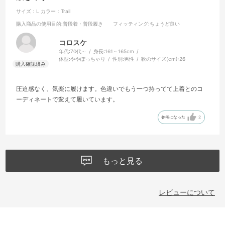
サイズ：L
カラー：Trail
購入商品の使用目的
:普段着・普段履き
フィッティング
:ちょうど良い
コロスケ
年代:
70代～
身長:
161～165cm
体型:
ややぽっちゃり
性別:
男性
靴のサイズ(cm):
26
圧迫感なく、気楽に履けます。色違いでもう一つ持ってて上着とのコ
ーディネートで変えて履いています。
参考になった
2
もっと見る
レビューについて