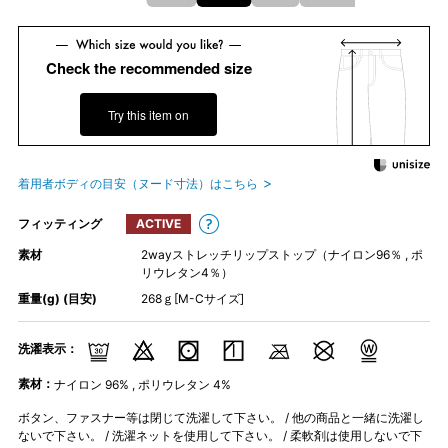
Check the recommended size
Try this item on
着用者ボディの目安（ヌード寸法）はこちら
フィッティング
ACTIVE
素材
2wayストレッチリップストップ（ナイロン96％ , ポ
リウレタン4％）
重量(g) (目安)
268ｇ[M-Cサイズ]
洗濯表示：
素材：
ナイロン 96% , ポリウレタン 4%
ボタン、ファスナー等は閉じて洗濯して下さい。 / 他の商品と一緒に洗濯し
ないで下さい。 / 洗濯ネットを使用して下さい。 / 柔軟剤は使用しないで下