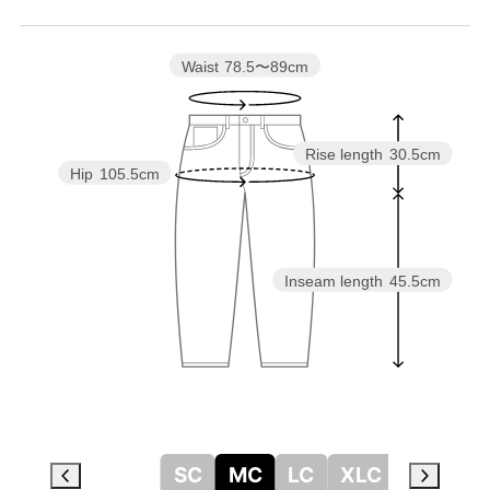
Waist
78.5〜89cm
Rise length
30.5cm
Hip
105.5cm
Inseam length
45.5cm
SC
MC
LC
XLC