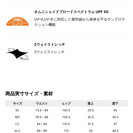
オムニシェイドブロードスペクトラム UPF 50
UV-A,UV-B に対応した紫外線から身体を守るサンプロテ
クション機能
2ウェイストレッチ
2ウェイストレッチ
商品実寸サイズ・素材
サイズ
ウエスト
ヒップ
股上
股下
SC
73.5～84
100.5
29.5
45
MC
78.5～89
105.5
30.5
45.5
LC
84～94
110.5
31.5
47
XLC
89～99
115
33
48.5