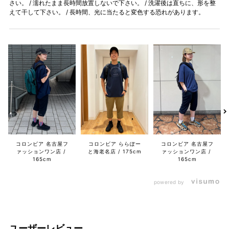
さい。 / 濡れたまま長時間放置しないで下さい。 / 洗濯後は直ちに、形を整
えて干して下さい。 / 長時間、光に当たると変色する恐れがあります。
コロンビア 名古屋フ
コロンビア ららぽー
コロンビア 名古屋フ
ァッションワン店
と海老名店
175cm
ァッションワン店
165cm
165cm
powered by
ユーザーレビュー