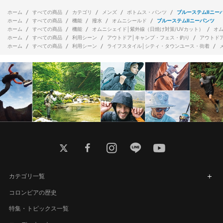
ホーム
すべての商品
カテゴリ
メンズ
ボトムス・パンツ
ブルーステムIIニー
ホーム
すべての商品
機能
撥水
オムニシールド
ブルーステムIIニーパンツ
ホーム
すべての商品
機能
オムニシェイド│紫外線（日焼け対策/UVカット）
オ
ホーム
すべての商品
利用シーン
アウトドア│キャンプ・フェス・釣り
アウトド
ホーム
すべての商品
利用シーン
ライフスタイル│シティ・タウンユース・街着
twitter
facebook
instagram
line
youtube
カテゴリ一覧
コロンビアの歴史
特集・トピックス一覧