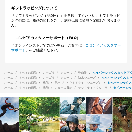
ギフトラッピングについて
「ギフトラッピング（550円）」を選択してください。ギフトラッピ
ングの際は、商品の値札を外し、納品伝票に金額を記載しておりませ
ん。
コロンビアカスタマーサポート（FAQ）
当オンラインストアでのご不明点、ご質問は「
コロンビアカスタマー
サポート
」をご確認ください。
ホーム
すべての商品
カテゴリ
シューズ
登山靴
セイバー シックス ミッド ア
ホーム
すべての商品
カテゴリ
シューズ
防水シューズ
セイバー シックス ミッ
ホーム
すべての商品
機能
防水
アウトドライ（シューズ）
セイバー シックス
ホーム
すべての商品
機能
シューズ機能
テックライトウルトラ
セイバー シッ