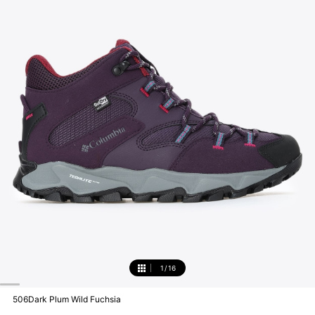
1
/
16
1
506Dark Plum Wild Fuchsia