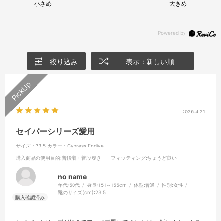
小さめ
大きめ
絞り込み
表示：新しい順
2026.4.21
セイバーシリーズ愛用
サイズ：23.5
カラー：Cypress Endive
購入商品の使用目的
:普段着・普段履き
フィッティング
:ちょうど良い
no name
年代:
50代
身長:
151～155cm
体型:
普通
性別:
女性
靴のサイズ(cm):
23.5