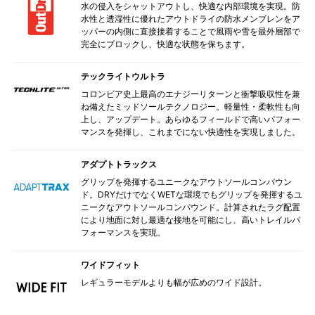
水の侵入をシャットアウトし、快適な内部環境を実現。防
水性と透湿性に優れたアウトドライの防水メンブレンをア
ッパーの内側に直接接着することで風雨や雪を最外層部で
完全にブロックし、快適な状態を保ちます。
テックライトウルトラ
コロンビア史上最高のエナジーリターンと衝撃吸収性を兼
ね備えたミッドソールテクノロジー。軽量性・柔軟性も向
上し、アップデート。あらゆるフィールドで高いパフォー
マンスを発揮し、これまでにない快適性を実現しました。
アダプトトラックス
グリップを発揮するユニークなアウトソールコンバウン
ド。DRYだけでなくWETな環境でもグリップを発揮するユ
ニークなアウトソールコンパウンド。計算されたラグ配置
により地面に対し最適な接地を可能にし、高いトレイルパ
フォーマンスを実現。
ワイドフィット
レギュラーモデルよりも幅が広めのワイド設計。