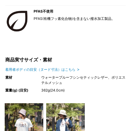
PFAS不使用
PFAS(有機フッ素化合物)を含まない撥水加工製品。
商品実寸サイズ・素材
着用者ボディの目安（ヌード寸法）はこちら
素材
ウォータープルーフシンセティックレザー、ポリエス
テルメッシュ
重量(g) (目安)
362g(24.0cm)