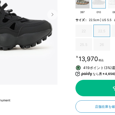
397
010
0
サイズ :
22.5cm | US 5.5
22
22.5
25.5
26
￥13,970
税込
419ポイント(3%)
なら
月々4,656
nument
店舗在庫を