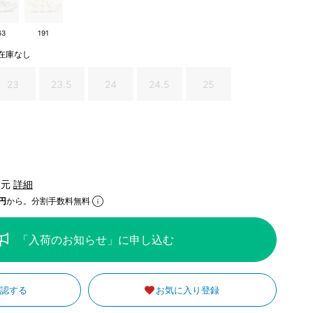
63
191
在庫なし
23
23.5
24
24.5
25
還元
詳細
円
から。分割手数料無料
「入荷のお知らせ」に申し込む
確認する
お気に入り登録