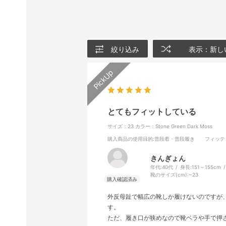
絞り込み
表示：新し
とてもフィットしている
サイズ：23
カラー：Stone Green Dark Moss
購入商品の使用目的
:普段着・普段履き
フィッテ
きんぎょん
年代:
40代
身長:
151～155cm
靴のサイズ(cm):
~23
外反母趾で幅広の靴しか履けないのですが
す。
ただ、履き口が狭めなので靴ベラや手で押