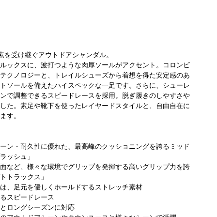
素を受け継ぐアウトドアシャンダル。
ルックスに、波打つような肉厚ソールがアクセント。コロンビ
テクノロジーと、トレイルシューズから着想を得た安定感のあ
トソールを備えたハイスペックな一足です。さらに、シューレ
コロンビア 金沢
ンで調整できるスピードレースを採用。脱ぎ履きのしやすさや
ビア トナ
コロンビア トナ
コ
フォーラス店
した。素足や靴下を使ったレイヤードスタイルと、自由自在に
つくばスク
リエつくばスク
フ
172cm
ます。
158cm
エア店
150cm
ーン・耐久性に優れた、最高峰のクッショニングを誇るミッド
ラッシュ」
面など、様々な環境でグリップを発揮する高いグリップ力を誇
トトラックス」
は、足元を優しくホールドするストレッチ素材
るスピードレース
とロングシーズンに対応