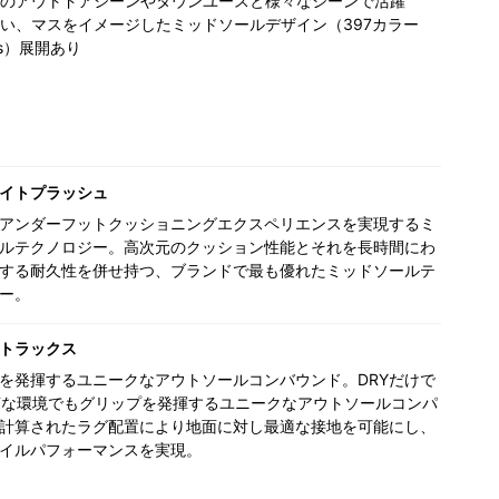
のアウトドアシーンやタウンユースと様々なシーンで活躍
い、マスをイメージしたミッドソールデザイン（397カラー
moss）展開あり
イトプラッシュ
アンダーフットクッショニングエクスペリエンスを実現するミ
ルテクノロジー。高次元のクッション性能とそれを長時間にわ
する耐久性を併せ持つ、ブランドで最も優れたミッドソールテ
ー。
トラックス
を発揮するユニークなアウトソールコンバウンド。DRYだけで
Tな環境でもグリップを発揮するユニークなアウトソールコンパ
計算されたラグ配置により地面に対し最適な接地を可能にし、
イルパフォーマンスを実現。