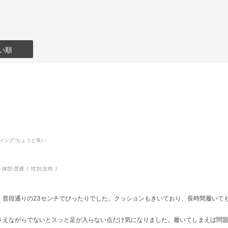
い順
ィング
:ちょうど良い
体型:
普通
性別:
女性
、普段通りの23センチでぴったりでした。クッションもきいており、長時間履いて
さえながらでないとスッと足が入らない点だけ気になりました。履いてしまえば問