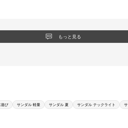
もっと見る
水遊び
サンダル 軽量
サンダル 夏
サンダル テックライト
サ