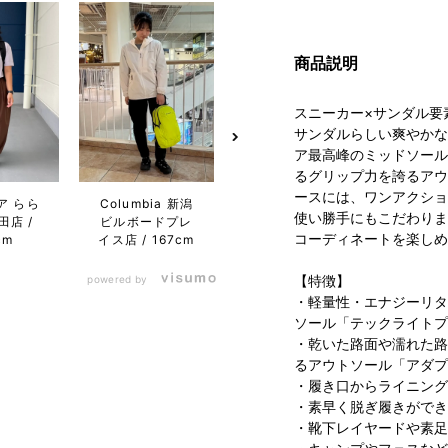
商品説明
スニーカー×サンダル要
サンダルらしい爽やかな
ア最高峰のミッドソール
るグリップ力を誇るアウ
ースには、ワンアクショ
ア らら
Columbia 新潟
コロンビア サッ
コロン
使い勝手にもこだわりま
田店
ビルボードプレ
ポロファクトリｰ
リエ
コーディネートを楽しめ
cm
イス店
167cm
店
164cm
エア店
【特徴】
powered by
・軽量性・エナジーリタ
ソール「テックライトプ
・乾いた路面や濡れた路
るアウトソール「アダプ
・履き口からライニング
・素早く脱ぎ履きができ
・靴下レイヤードや素足