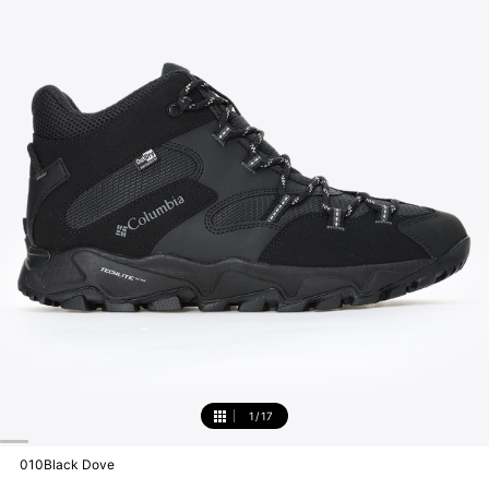
1
/
17
1
010Black Dove