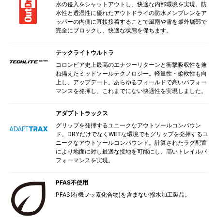
水の侵入をシャットアウトし、快適な内部環境を実現。防
水性と透湿性に優れたアウトドライの防水メンブレンをア
ッパーの内側に直接接着することで風雨や雪を最外層部で
完全にブロックし、快適な状態を保ちます。
テックライトウルトラ
コロンビア史上最高のエナジーリターンと衝撃吸収性を兼
ね備えたミッドソールテクノロジー。軽量性・柔軟性も向
上し、アップデート。あらゆるフィールドで高いパフォー
マンスを発揮し、これまでにない快適性を実現しました。
アダプトトラックス
グリップを発揮するユニークなアウトソールコンバウン
ド。DRYだけでなくWETな環境でもグリップを発揮するユ
ニークなアウトソールコンパウンド。計算されたラグ配置
により地面に対し最適な接地を可能にし、高いトレイルパ
フォーマンスを実現。
PFAS不使用
PFAS(有機フッ素化合物)を含まない撥水加工製品。