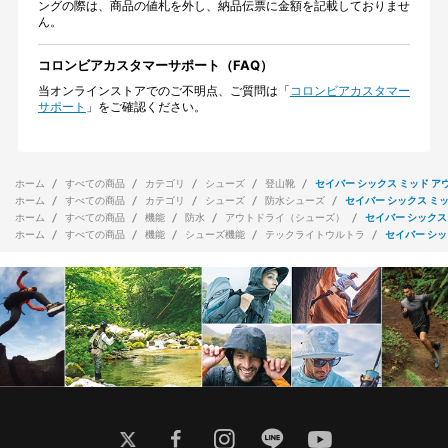
ングの際は、商品の値札を外し、納品伝票に金額を記載しておりませ
ん。
コロンビアカスタマーサポート（FAQ）
当オンラインストアでのご不明点、ご質問は「
コロンビアカスタマー
サポート
」をご確認ください。
ホーム
すべての商品
カテゴリ
シューズ
登山靴
セイバー シックス ミッド ア
ホーム
すべての商品
カテゴリ
シューズ
防水シューズ
セイバー シックス ミッ
ホーム
すべての商品
機能
防水
アウトドライ（シューズ）
セイバー シックス
ホーム
すべての商品
機能
シューズ機能
テックライトウルトラ
セイバー シッ
twitter
facebook
instagram
line
youtube