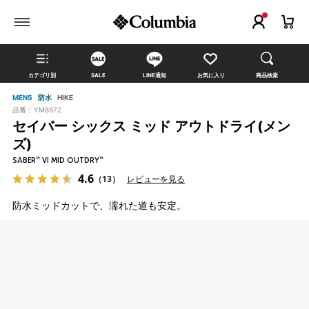
カテゴリ別
SALE
LINE通知
お気に入り
商品検索
MENS
防水
HIKE
品番 :
YM8972
セイバー シックス ミッド アウトドライ(メン
ズ)
SABER™ VI MID OUTDRY™
4.6
（13）
レビューを見る
防水ミッドカットで、濡れた道も安定。