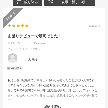
絞り込み
表示：新しい順
2026.6.23
山登りデビューで最高でした！
サイズ：27.5
カラー：Black Dove
フィッティング
:ちょうど良い
んちゃ
私は山登り初級者で、高尾山くらいしか登ったことがない人間です。
今年から３ヶ月に1回くらい山登りを始めてみようと購入しました。
履いてみての感想ですが、靴に柔軟性があり、脚にかなりフィットし
ます。他社のシューズも見ましたが、柔軟性はこのシューズが一番で
した。
安定感もあり、あまり滑ることはありません。
続きを読む