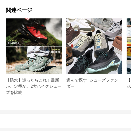
関連ページ
【防水】迷ったらこれ！最新
選んで探す│シューズファン
【
か、定番か。2大ハイクシュー
ダー​
×
ズを比較