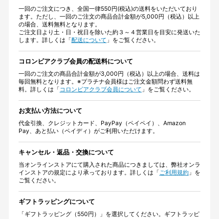
一回のご注文につき、全国一律550円(税込)の送料をいただいており
ます。ただし、一回のご注文の商品合計金額が5,000円（税込）以上
の場合、送料無料となります。
ご注文日より土・日・祝日を除いた約３～４営業日を目安に発送いた
します。詳しくは「
配送について
」をご覧ください。
コロンビアクラブ会員の配送料について
一回のご注文の商品合計金額が3,000円（税込）以上の場合、送料は
毎回無料となります。※プラチナ会員様はご注文金額問わず送料無
料。詳しくは「
コロンビアクラブ会員について
」をご覧ください。
お支払い方法について
代金引換、クレジットカード、PayPay（ペイペイ）、Amazon
Pay、あと払い（ペイディ）がご利用いただけます。
キャンセル・返品・交換について
当オンラインストアにて購入された商品につきましては、弊社オンラ
インストアの規定により承っております。詳しくは「
ご利用規約
」を
ご覧ください。
ギフトラッピングについて
「ギフトラッピング（550円）」を選択してください。ギフトラッピ