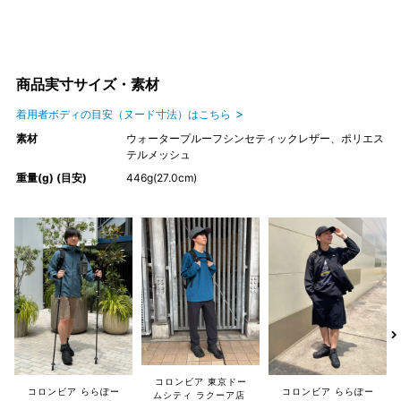
商品実寸サイズ・素材
着用者ボディの目安（ヌード寸法）はこちら
素材
ウォータープルーフシンセティックレザー、ポリエス
テルメッシュ
重量(g) (目安)
446g(27.0cm)
コロンビア 東京ドー
コロンビア ららぽー
コロンビア ららぽー
ムシティ ラクーア店