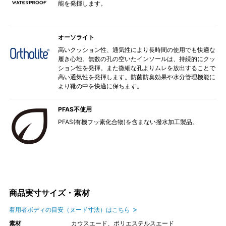
能を発揮します。
オーソライト
高いクッション性、通気性により長時間の使用でも快適な
履き心地。無数の孔の空いたインソールは、持続的にクッ
ション性を発揮。また微細な孔よりムレを放出することで
高い通気性を発揮します。防菌防臭効果や水分管理機能に
より靴の中を快適に保ちます。
PFAS不使用
PFAS(有機フッ素化合物)を含まない撥水加工製品。
商品実寸サイズ・素材
着用者ボディの目安（ヌード寸法）はこちら
素材
カウスエード、ポリエステルスエード