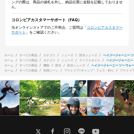
ングの際は、商品の値札を外し、納品伝票に金額を記載しておりませ
ん。
コロンビアカスタマーサポート（FAQ）
当オンラインストアでのご不明点、ご質問は「
コロンビアカスタマー
サポート
」をご確認ください。
ホーム
すべての商品
カテゴリ
シューズ
防水シューズ
ヘイジージャーニー ツ
ホーム
すべての商品
カテゴリ
シューズ
ライフスタイル
ヘイジージャーニー 
ホーム
すべての商品
機能
防水
防水シューズ
ヘイジージャーニー ツー ウォ
ホーム
すべての商品
利用シーン
アウトドア│キャンプ・フェス・釣り
アウトド
twitter
facebook
instagram
line
youtube