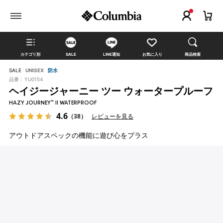
カテゴリ別
SALE
LINE通知
お気に入り
商品検索
SALE
UNISEX
防水
品番 :
YU0154
ヘイジージャーニー ツー ウォータープルーフ
HAZY JOURNEY™ II WATERPROOF
4.6
（38）
レビューを見る
アウトドアスペックの機能に遊び心をプラス