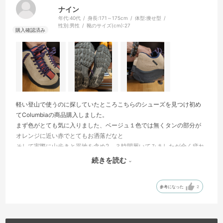
ナイン
年代:
40代
身長:
171～175cm
体型:
痩せ型
性別:
男性
靴のサイズ(cm):
27
軽い登山で使うのに探していたところこちらのシューズを見つけ初め
てColumbiaの商品購入しました。
まず色がとても気に入りました、ベージュ１色では無くタンの部分が
オレンジに近い赤でとてもお洒落だなと
そして実際に山歩きと平地を含め2、３時間履いてみましたが全く疲れ
たりもせず、滑りやすい土などの部分でも滑ることなくとても快適に
続きを読む
歩けました。
いい買い物ができました、ありがとうございます。
参考になった
2