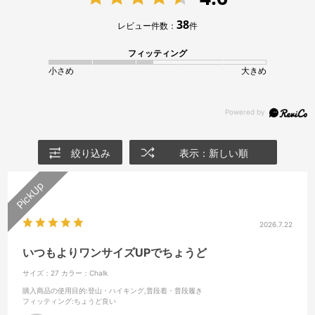
38
レビュー件数：
件
フィッティング
小さめ
大きめ
絞り込み
表示：新しい順
2026.7.22
いつもよりワンサイズUPでちょうど
サイズ：27
カラー：Chalk
購入商品の使用目的
:登山・ハイキング,普段着・普段履き
フィッティング
:ちょうど良い