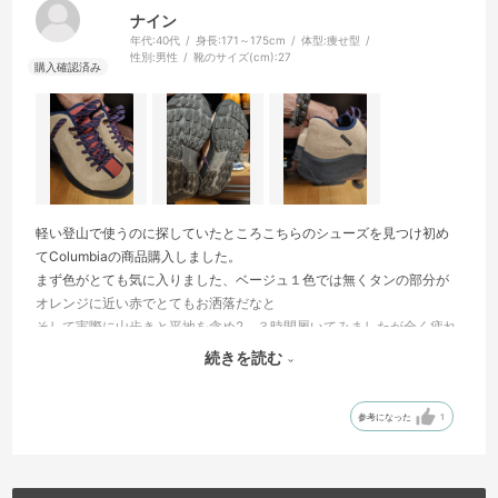
ナイン
年代:
40代
身長:
171～175cm
体型:
痩せ型
性別:
男性
靴のサイズ(cm):
27
軽い登山で使うのに探していたところこちらのシューズを見つけ初め
てColumbiaの商品購入しました。
まず色がとても気に入りました、ベージュ１色では無くタンの部分が
オレンジに近い赤でとてもお洒落だなと
そして実際に山歩きと平地を含め2、３時間履いてみましたが全く疲れ
たりもせず、滑りやすい土などの部分でも滑ることなくとても快適に
続きを読む
歩けました。
いい買い物ができました、ありがとうございます。
参考になった
1