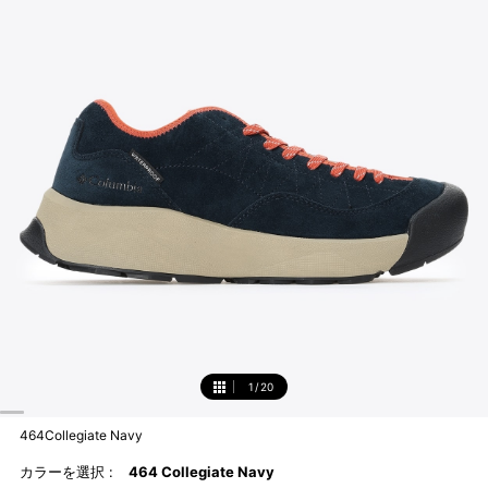
1
/
20
1
464Collegiate Navy
カラーを選択 :
464 Collegiate Navy