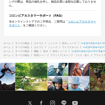
ングの際は、商品の値札を外し、納品伝票に金額を記載しておりませ
ん。
コロンビアカスタマーサポート（FAQ）
当オンラインストアでのご不明点、ご質問は「
コロンビアカスタマー
サポート
」をご確認ください。
ホーム
すべての商品
カテゴリ
シューズ
防水シューズ
ヘイジージャーニー ツ
ホーム
すべての商品
カテゴリ
シューズ
ライフスタイル
ヘイジージャーニー 
ホーム
すべての商品
機能
防水
防水シューズ
ヘイジージャーニー ツー ウォ
ホーム
すべての商品
利用シーン
アウトドア│キャンプ・フェス・釣り
アウトド
twitter
facebook
instagram
line
youtube