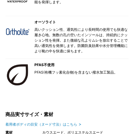
能を発揮します。
オーソライト
高いクッション性、通気性により長時間の使用でも快適な
履き心地。無数の孔の空いたインソールは、持続的にクッ
ション性を発揮。また微細な孔よりムレを放出することで
高い通気性を発揮します。防菌防臭効果や水分管理機能に
より靴の中を快適に保ちます。
PFAS不使用
PFAS(有機フッ素化合物)を含まない撥水加工製品。
商品実寸サイズ・素材
着用者ボディの目安（ヌード寸法）はこちら
素材
カウスエード、ポリエステルスエード