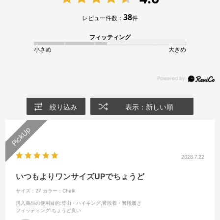
38
レビュー件数：
件
フィッティング
小さめ
大きめ
絞り込み
表示：新しい順
2026.7.22
いつもよりワンサイズUPでちょうど
サイズ：27
カラー：Chalk
購入商品の使用目的
:登山・ハイキング,普段着・普段履き
フィッティング
:ちょうど良い