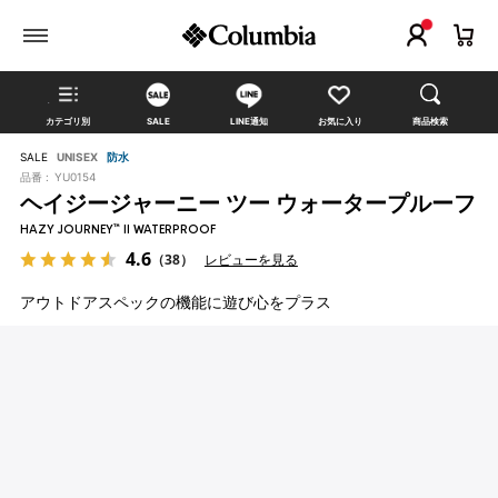
カテゴリ別
SALE
LINE通知
お気に入り
商品検索
SALE
UNISEX
防水
品番 :
YU0154
ヘイジージャーニー ツー ウォータープルーフ
HAZY JOURNEY™ II WATERPROOF
4.6
（38）
レビューを見る
アウトドアスペックの機能に遊び心をプラス