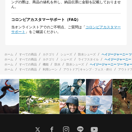
ングの際は、商品の値札を外し、納品伝票に金額を記載しておりませ
ん。
コロンビアカスタマーサポート（FAQ）
当オンラインストアでのご不明点、ご質問は「
コロンビアカスタマー
サポート
」をご確認ください。
ホーム
すべての商品
カテゴリ
シューズ
防水シューズ
ヘイジージャーニー ツ
ホーム
すべての商品
カテゴリ
シューズ
ライフスタイル
ヘイジージャーニー 
ホーム
すべての商品
機能
防水
防水シューズ
ヘイジージャーニー ツー ウォ
ホーム
すべての商品
利用シーン
アウトドア│キャンプ・フェス・釣り
アウトド
twitter
facebook
instagram
line
youtube