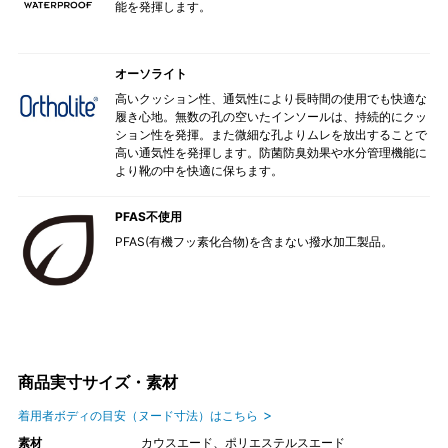
能を発揮します。
オーソライト
高いクッション性、通気性により長時間の使用でも快適な
履き心地。無数の孔の空いたインソールは、持続的にクッ
ション性を発揮。また微細な孔よりムレを放出することで
高い通気性を発揮します。防菌防臭効果や水分管理機能に
より靴の中を快適に保ちます。
PFAS不使用
PFAS(有機フッ素化合物)を含まない撥水加工製品。
商品実寸サイズ・素材
着用者ボディの目安（ヌード寸法）はこちら
素材
カウスエード、ポリエステルスエード