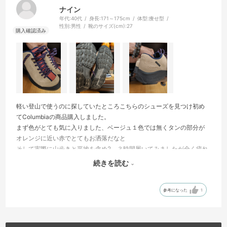
ナイン
年代:
40代
身長:
171～175cm
体型:
痩せ型
性別:
男性
靴のサイズ(cm):
27
軽い登山で使うのに探していたところこちらのシューズを見つけ初め
てColumbiaの商品購入しました。
まず色がとても気に入りました、ベージュ１色では無くタンの部分が
オレンジに近い赤でとてもお洒落だなと
そして実際に山歩きと平地を含め2、３時間履いてみましたが全く疲れ
たりもせず、滑りやすい土などの部分でも滑ることなくとても快適に
続きを読む
歩けました。
いい買い物ができました、ありがとうございます。
参考になった
1