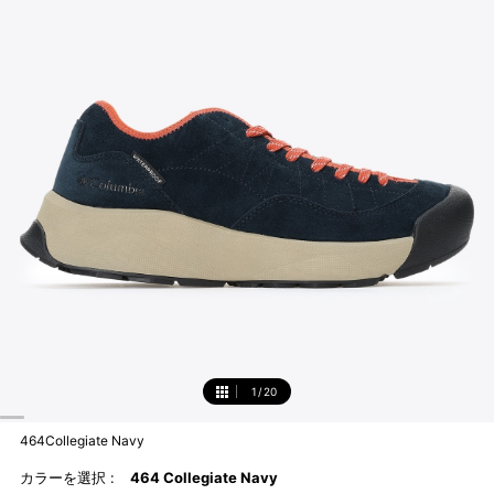
1
/
20
1
464Collegiate Navy
カラーを選択 :
464 Collegiate Navy