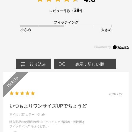
38
レビュー件数：
件
フィッティング
小さめ
大きめ
絞り込み
表示：新しい順
2026.7.22
いつもよりワンサイズUPでちょうど
サイズ：27
カラー：Chalk
購入商品の使用目的
:登山・ハイキング,普段着・普段履き
フィッティング
:ちょうど良い