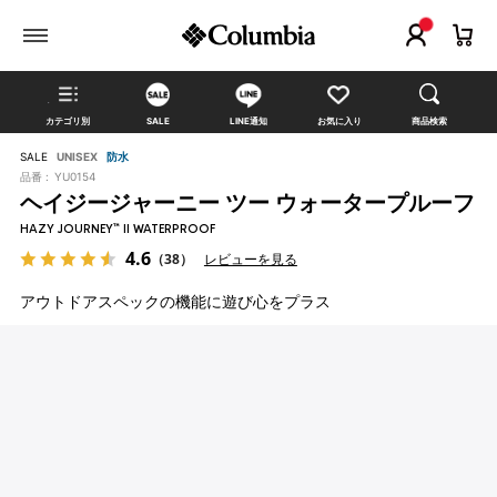
カテゴリ別
SALE
LINE通知
お気に入り
商品検索
SALE
UNISEX
防水
品番 :
YU0154
ヘイジージャーニー ツー ウォータープルーフ
HAZY JOURNEY™ II WATERPROOF
4.6
（38）
レビューを見る
アウトドアスペックの機能に遊び心をプラス