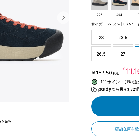
227
464
1
サイズ :
27.5cm | US 9.5
23
23.5
26.5
27
￥11,
￥15,950
税込
111ポイント(1%)
なら
月々3,721
e Navy
店舗在庫を