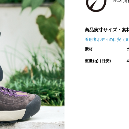
PFAS
商品実寸サイズ・素
着用者ボディの目安（ヌ
素材
重量(g) (目安)
4