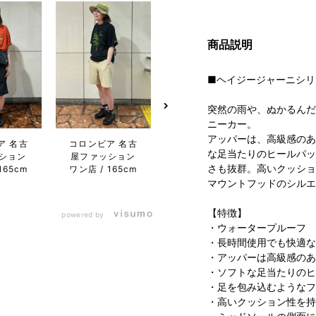
商品説明
■ヘイジージャーニシリ
突然の雨や、ぬかるんだ
ニーカー。
アッパーは、高級感のあ
ア 名古
コロンビア 名古
コロンビア 名古
コロン
な足当たりのヒールパッ
ション
屋ファッション
屋ファッション
キャ
さも抜群。高いクッショ
165cm
ワン店
165cm
ワン店
168cm
ート店
マウントフッドのシルエ
【特徴】
powered by
・ウォータープルーフ
・長時間使用でも快適な
・アッパーは高級感のあ
・ソフトな足当たりのヒ
・足を包み込むようなフ
・高いクッション性を持