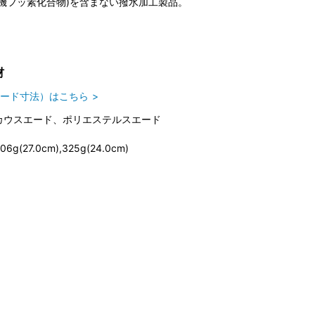
(有機フッ素化合物)を含まない撥水加工製品。
材
ード寸法）はこちら
カウスエード、ポリエステルスエード
06g(27.0cm),325g(24.0cm)