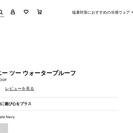
マイページ
お気に入り
買い物かご
猛暑対策におすすめの冷感ウェア
ー ツー ウォータープルーフ
ROOF
）
レビューを見る
能に遊び心をプラス
iate Navy