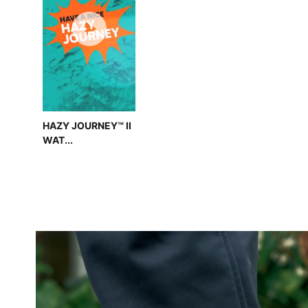
HAZY JOURNEY™ II
WAT...