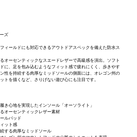
ーズ
フィールドにも対応できるアウトドアスペックを備えた防水ス
るオーセンティックなスエードレザーで高級感を演出。ソフト
コロンビア らら
ビア 原宿
コ
COLUMBIA
ドに、足を包み込むようなフィット感で疲れにくく、歩きやす
ぽーと横浜店
ットストリ
プ
TOKYO
ン性を持続する肉厚なミッドソールの側面には、オレゴン州の
163cm
182cm
ウ
FLAGSHIP
ットを描くなど、さりげない遊び心にも注目です。
168cm
履き心地を実現したインソール「オーソライト」
るオーセンティックレザー素材
ールパッド
ィット感
続する肉厚なミッドソール