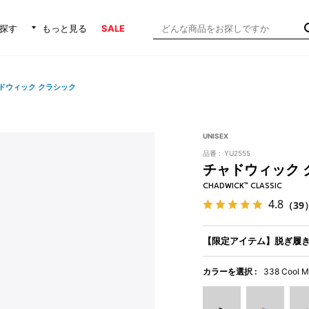
探す
もっと見る
SALE
ドウィック クラシック
UNISEX
品番 :
YU2555
チャドウィック 
CHADWICK™ CLASSIC
4.8
（39
【限定アイテム】脱ぎ履
カラーを選択 :
338 Cool M