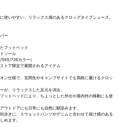
に使いやすい、リラックス感のあるクロッグタイプシューズ。
パー
たフットベッド
トソール
ロンビア
コロンビア アウ
コロンビア サッ
コ
/565/726カラー）
 IS みなと
トドアヴィレッ
ポロファクトリｰ
ポ
ストア限定で展開されるアイテム
らい店
ジ店
174cm
店
160cm
77cm
オン仕様で、玄関先やキャンプサイトでも気軽に履けるクロッ
ーが、リラックスした足元を演出。
フットベッドにより、ちょっとした外出や屋内外の移動にも使
アウトドアにも日常にも自然に馴染みます。
街歩きに、スウェットパンツやデニムと合わせて抜け感のある
しめます。