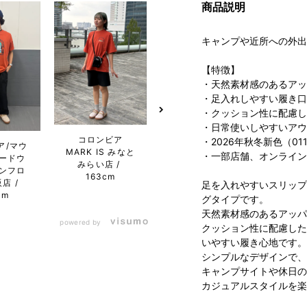
商品説明
キャンプや近所への外出
【特徴】
・天然素材感のあるアッ
・足入れしやすい履き口
・クッション性に配慮し
・日常使いしやすいアウ
コロンビア
Columbia 二子
コ
・2026年秋冬新色（011
ア/マウ
MARK IS みなと
玉川ライズ S.C.
MARK
・一部店舗、オンライン
ードウ
みらい店
店
163cm
み
ンフロ
163cm
1
阪店
足を入れやすいスリップ
cm
グタイプです。
天然素材感のあるアッパ
powered by
クッション性に配慮した
いやすい履き心地です。
シンプルなデザインで、
キャンプサイトや休日の
カジュアルスタイルを楽