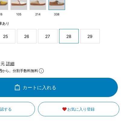
26
105
214
338
庫あり
25
26
27
28
29
還元
詳細
円
から。分割手数料無料
カートに入れる
確認する
お気に入り登録