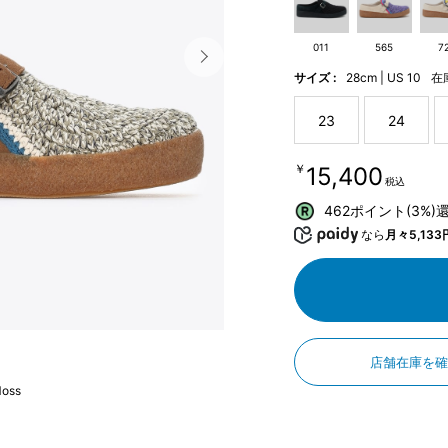
011
565
7
サイズ :
28cm | US 10
在
23
24
￥15,400
税込
462ポイント(3%)
なら
月々5,133
店舗在庫を
Moss