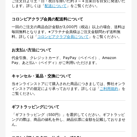
ご注文日より土・日・祝日を除いた約３～４営業日を目安に発送いた
します。詳しくは「
配送について
」をご覧ください。
コロンビアクラブ会員の配送料について
一回のご注文の商品合計金額が3,000円（税込）以上の場合、送料は
毎回無料となります。※プラチナ会員様はご注文金額問わず送料無
料。詳しくは「
コロンビアクラブ会員について
」をご覧ください。
お支払い方法について
代金引換、クレジットカード、PayPay（ペイペイ）、Amazon
Pay、あと払い（ペイディ）がご利用いただけます。
キャンセル・返品・交換について
当オンラインストアにて購入された商品につきましては、弊社オンラ
インストアの規定により承っております。詳しくは「
ご利用規約
」を
ご覧ください。
ギフトラッピングについて
「ギフトラッピング（550円）」を選択してください。ギフトラッピ
ングの際は、商品の値札を外し、納品伝票に金額を記載しておりませ
ん。