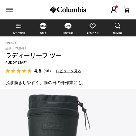
カテゴリ別
SALE
LINE通知
お気に入り
商品検索
UNISEX
品番 :
YU8481
ラディーリーフ ツー
RUDDY LEAF™ II
4.6
（16）
レビューを見る
脱ぎ履きしやすく、雨の日の外作業にも。