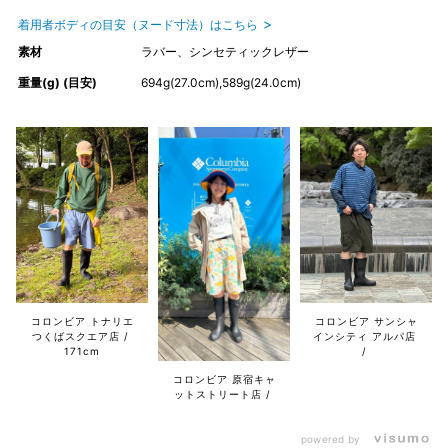
着用者ボディの目安（ヌード寸法）はこちら
素材
ラバー、シンセティックレザー
重量(g) (目安)
694g(27.0cm),589g(24.0cm)
コロンビア トナリエ
コロンビア サンシャ
つくばスクエア店
インシティ アルパ店
171cm
コロンビア 原宿キャ
ットストリート店
powered by