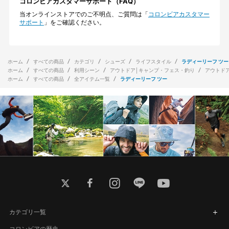
コロンビアカスタマーサポート（FAQ）
当オンラインストアでのご不明点、ご質問は「
コロンビアカスタマー
サポート
」をご確認ください。
ホーム
すべての商品
カテゴリ
シューズ
ライフスタイル
ラディーリーフ ツー
ホーム
すべての商品
利用シーン
アウトドア│キャンプ・フェス・釣り
アウトド
ホーム
すべての商品
全アイテム一覧
ラディーリーフ ツー
twitter
facebook
instagram
line
youtube
カテゴリ一覧
コロンビアの歴史