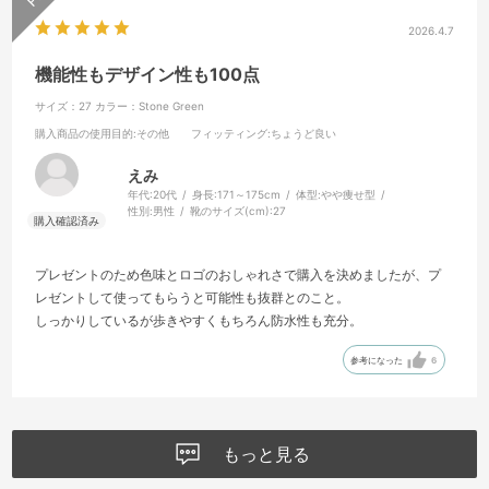
2026.4.7
機能性もデザイン性も100点
サイズ：27
カラー：Stone Green
購入商品の使用目的
:その他
フィッティング
:ちょうど良い
えみ
年代:
20代
身長:
171～175cm
体型:
やや痩せ型
性別:
男性
靴のサイズ(cm):
27
プレゼントのため色味とロゴのおしゃれさで購入を決めましたが、プ
レゼントして使ってもらうと可能性も抜群とのこと。
しっかりしているが歩きやすくもちろん防水性も充分。
参考になった
6
もっと見る