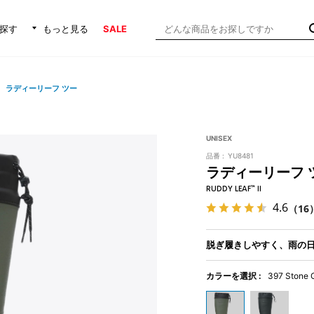
探す
もっと見る
SALE
ラディーリーフ ツー
UNISEX
品番 :
YU8481
ラディーリーフ 
RUDDY LEAF™ II
4.6
（16
脱ぎ履きしやすく、雨の
カラーを選択 :
397 Stone 