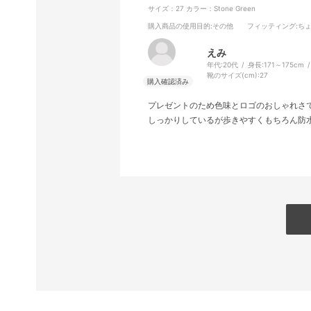
サイズ：27
カラー：Stone Green
購入商品の使用目的
:その他
フィッティング
:ち
えみ
年代:
20代
身長:
171～175cm
靴のサイズ(cm):
27
プレゼントのため色味とロゴのおしゃれさ
しっかりしているが歩きやすくもちろん防