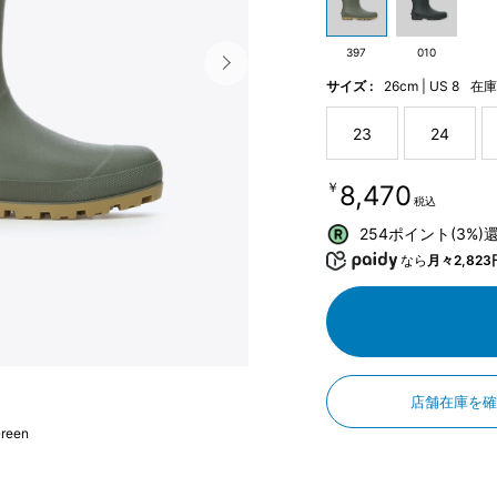
397
010
サイズ :
26cm | US 8
在
23
24
￥8,470
税込
254ポイント(3%)
なら
月々2,823
店舗在庫を
reen