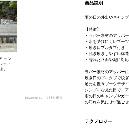
商品説明
雨の日の外出やキャンプ
【特徴】
・ラバー素材のアッパー
・水を受けにくいブーツ
・履き口プルタブ付き
・脱ぎ履きしやすい構造
ア サン
・濡れた路面や泥に対応
シティ
店
ラバー素材のアッパーに
履き口のプルタブで脱ぎ
足元を覆うブーツデザイ
シンプルな見た目で、ア
雨の日のキャンプやガー
powered by
の汚れを気にせず過ごせ
テクノロジー