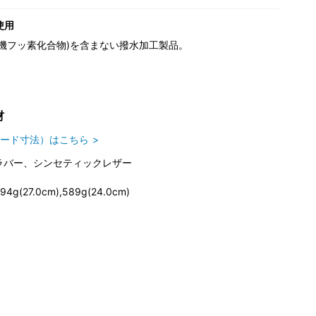
使用
(有機フッ素化合物)を含まない撥水加工製品。
材
ード寸法）はこちら
ラバー、シンセティックレザー
94g(27.0cm),589g(24.0cm)