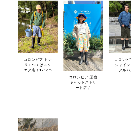
コロンビア トナ
コロンビ
リエつくばスク
シャイン
エア店
171cm
アルパ
コロンビア 原宿
キャットストリ
ート店