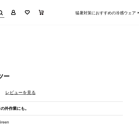
マイページ
お気に入り
買い物かご
猛暑対策におすすめの冷感ウェア
ツー
）
レビューを見る
日の外作業にも。
Green