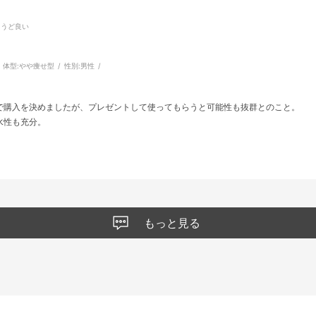
ょうど良い
体型:
やや痩せ型
性別:
男性
で購入を決めましたが、プレゼントして使ってもらうと可能性も抜群とのこと。
水性も充分。
もっと見る