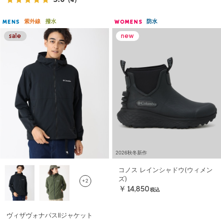
紫外線
撥水
防水
MENS
WOMENS
2026秋冬新作
コノス レインシャドウ(ウィメン
ズ)
+2
￥14,850
税込
ヴィザヴォナパスIIジャケット