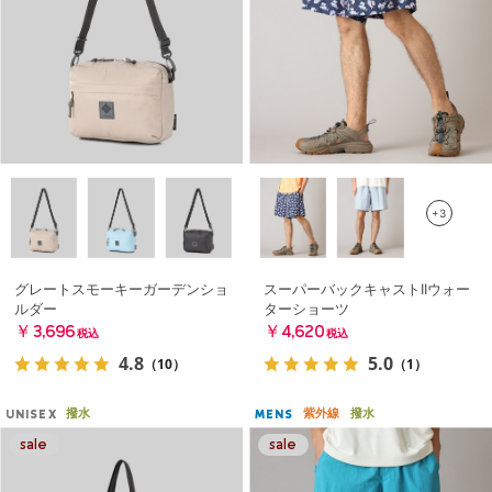
+3
グレートスモーキーガーデンショ
スーパーバックキャストIIウォー
ルダー
ターショーツ
￥3,696
￥4,620
税込
税込
4.8
5.0
（10）
（1）
撥水
紫外線
撥水
UNISEX
MENS