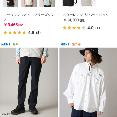
マッタレンジオムニフリーズタン
スターレンジ16Lバックパック
ク
￥14,300
税込
￥3,465
税込
4.0
（1）
4.8
（5）
撥水
紫外線
MENS
MENS
2026春夏新作