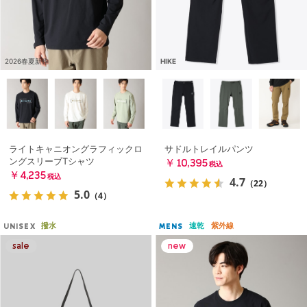
2026春夏新作
HIKE
ライトキャニオングラフィックロ
サドルトレイルパンツ
ングスリーブTシャツ
￥10,395
税込
￥4,235
税込
4.7
（22）
5.0
（4）
撥水
速乾
紫外線
UNISEX
MENS