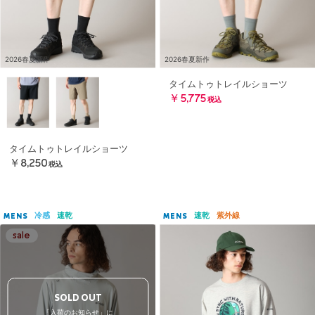
2026春夏新作
2026春夏新作
タイムトゥトレイルショーツ
￥5,775
税込
タイムトゥトレイルショーツ
￥8,250
税込
冷感
速乾
速乾
紫外線
MENS
MENS
SOLD OUT
「入荷のお知らせ」に