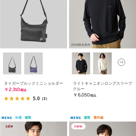
2026秋冬新作
+2
タイガーブルックミニショルダー
ライトキャニオンロングスリーブ
クルー
￥2,310
税込
￥6,050
税込
5.0
（3）
冷感
速乾
速乾
紫外線
MENS
MENS