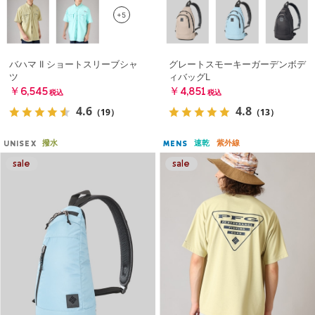
+5
バハマ II ショートスリーブシャ
グレートスモーキーガーデンボデ
ツ
ィバッグL
￥6,545
￥4,851
税込
税込
4.6
4.8
（19）
（13）
撥水
速乾
紫外線
UNISEX
MENS