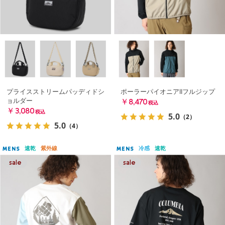
プライスストリームパッディドシ
ポーラーパイオニアIIフルジップ
ョルダー
￥8,470
税込
￥3,080
税込
5.0
（2）
5.0
（4）
速乾
紫外線
冷感
速乾
MENS
MENS