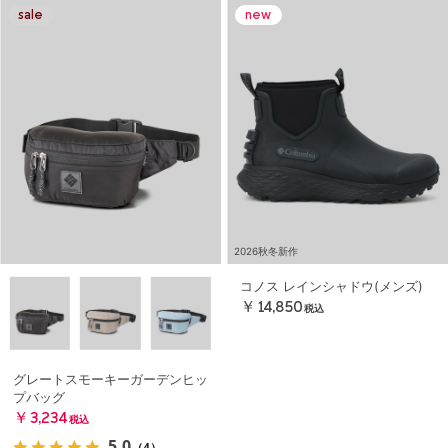
2026秋冬新作
コノス レインシャドウ(メンズ)
￥14,850
税込
グレートスモーキーガーデンヒッ
プバッグ
￥3,234
税込
5.0
（4）