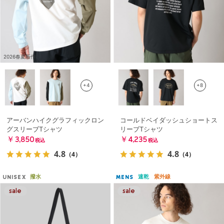
2026春夏新作
+4
+8
アーバンハイクグラフィックロン
コールドベイダッシュショートス
グスリーブTシャツ
リーブTシャツ
￥3,850
￥4,235
税込
税込
4.8
4.8
（4）
（4）
撥水
速乾
紫外線
UNISEX
MENS