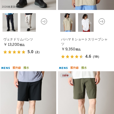
2026春夏新作
+2
+5
ヴェナドリムパンツ
バハマ II ショートスリーブシャ
ツ
￥13,200
税込
￥9,350
税込
5.0
（2）
4.6
（19）
紫外線
撥水
紫外線
撥水
MENS
MENS