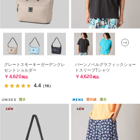
+4
グレートスモーキーガーデンクレ
バーンノベルグラフィックショー
セントショルダー
トスリーブTシャツ
￥4,620
￥4,620
税込
税込
4.4
（16）
撥水
紫外線
撥水
UNISEX
MENS