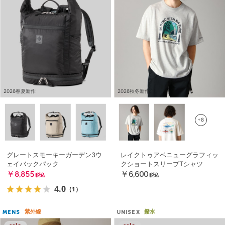
2026春夏新作
2026秋冬新作
+8
グレートスモーキーガーデン3ウ
レイクトゥアベニューグラフィッ
ェイバックパック
クショートスリーブTシャツ
￥8,855
￥6,600
税込
税込
4.0
（1）
紫外線
撥水
MENS
UNISEX