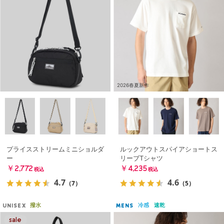
2026春夏新作
プライスストリームミニショルダ
ルックアウトスパイアショートス
ー
リーブTシャツ
￥2,772
￥4,235
税込
税込
4.7
4.6
（7）
（5）
撥水
冷感
速乾
UNISEX
MENS