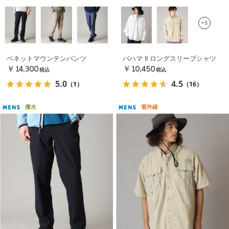
+5
ベネットマウンテンパンツ
バハマ II ロングスリーブシャツ
￥14,300
￥10,450
税込
税込
5.0
4.5
（1）
（16）
撥水
紫外線
MENS
MENS