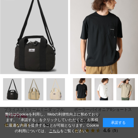
プライスストリームミニダッフル
ポーラーパイオニアIIショートス
弊社はCookieを利用し、Webの利便性向上に努めており
リーブTシャツ
￥2,772
税込
ます。「承認する」をクリックしていただくと、お客様
￥6,050
承諾する
税込
4.5
（16）
に最適な内容を提供することが可能となります。Cookie
4.6
（5）
の利用については、
こちら
をご覧ください。