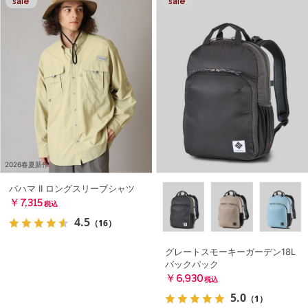
2026春夏新作
バハマ II ロングスリーブシャツ
￥7,315
税込
4.5
（16）
グレートスモーキーガーデン18L
バックパック
￥6,930
税込
5.0
（1）