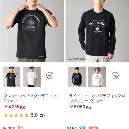
2026秋冬新作
+3
+2
グレイシャルビスタグラフィック
ライトキャニオングラフィックロ
Tシャツ
ングスリーブクルー
￥4,235
￥6,050
税込
税込
5.0
（2）
撥水
速乾
紫外線
UNISEX
MENS