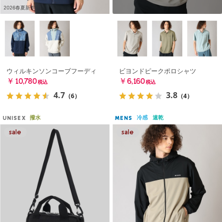
2026春夏新作
ウィルキンソンコーブフーディ
ビヨンドピークポロシャツ
￥10,780
￥6,160
税込
税込
4.7
3.8
（6）
（4）
撥水
冷感
速乾
UNISEX
MENS