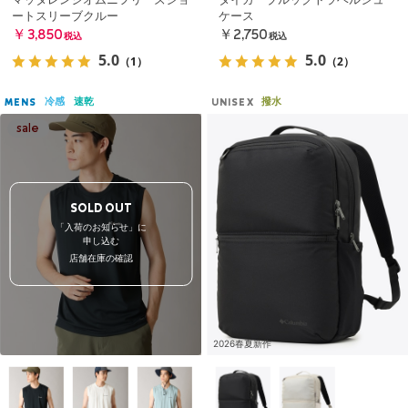
ートスリーブクルー
ケース
￥3,850
￥2,750
税込
税込
5.0
5.0
（1）
（2）
冷感
速乾
撥水
MENS
UNISEX
SOLD OUT
「入荷のお知らせ」に
申し込む
店舗在庫の確認
2026春夏新作