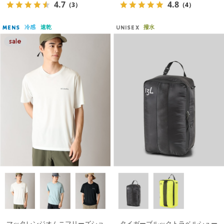
4.7
4.8
（3）
（4）
冷感
速乾
撥水
MENS
UNISEX
マッタレンジオムニフリーズショ
タイガーブルックトラベルシュー