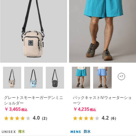
+7
グレートスモーキーガーデンミニ
バックキャストIVウォーターショ
ショルダー
ーツ
￥3,465
￥4,235
税込
税込
4.0
4.2
（2）
（6）
撥水
防水
UNISEX
MENS