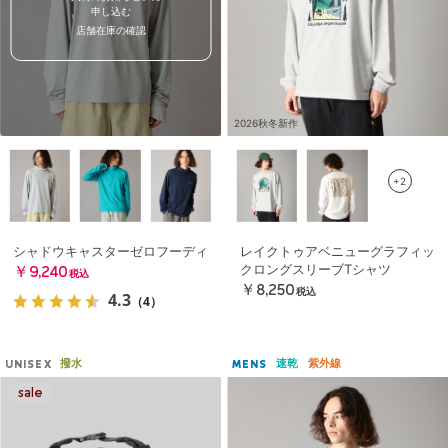
申し込む
店舗在庫の確認
2026秋冬新作
+2
シャドウキャスターゼロフーディ
レイクトゥアベニューグラフィッ
クロングスリーブTシャツ
￥9,240
税込
￥8,250
税込
4.3
（4）
撥水
速乾
紫外線
UNISEX
MENS