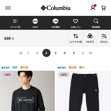
カテゴリ別
SALE
LINE通知
お気に入り
商品検索
439
件
おすすめ順
1色表示
絞込み
1
2
3
4
5
速乾
紫外線
紫外線
撥水
MENS
MENS