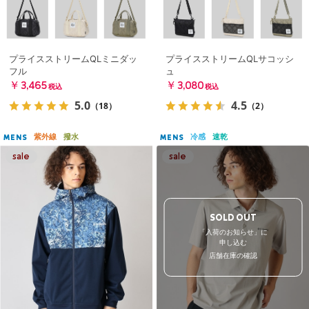
プライスストリームQLミニダッ
プライスストリームQLサコッシ
フル
ュ
￥3,465
￥3,080
税込
税込
5.0
4.5
（18）
（2）
紫外線
撥水
冷感
速乾
MENS
MENS
SOLD OUT
「入荷のお知らせ」に
申し込む
店舗在庫の確認