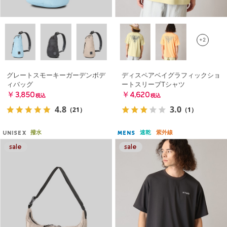
+2
グレートスモーキーガーデンボデ
ディスペアベイグラフィックショ
ィバッグ
ートスリーブTシャツ
￥3,850
￥4,620
税込
税込
4.8
3.0
（21）
（1）
撥水
速乾
紫外線
UNISEX
MENS