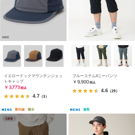
HIKE
イエロードックマウンテンジェッ
ブルーステムIIニーパンツ
トキャップ
￥9,900
税込
￥3,773
税込
4.6
（29）
4.7
（3）
紫外線
撥水
速乾
MENS
MENS