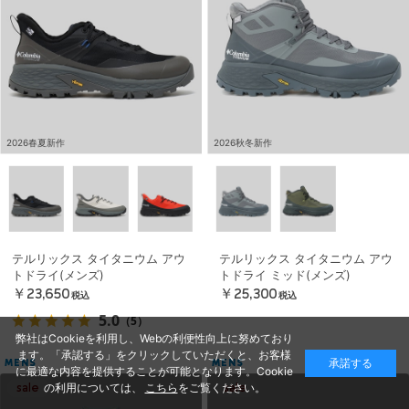
2026春夏新作
2026秋冬新作
テルリックス タイタニウム アウ
テルリックス タイタニウム アウ
トドライ(メンズ)
トドライ ミッド(メンズ)
￥23,650
￥25,300
税込
税込
5.0
（5）
弊社はCookieを利用し、Webの利便性向上に努めており
ます。「承認する」をクリックしていただくと、お客様
承諾する
MENS
MENS
に最適な内容を提供することが可能となります。Cookie
の利用については、
こちら
をご覧ください。