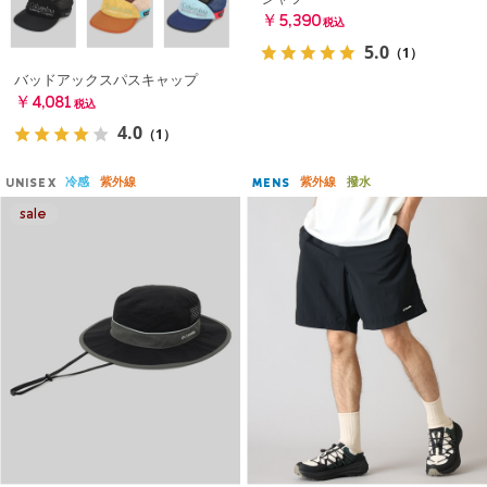
￥5,390
税込
5.0
（1）
バッドアックスパスキャップ
￥4,081
税込
4.0
（1）
冷感
紫外線
紫外線
撥水
UNISEX
MENS