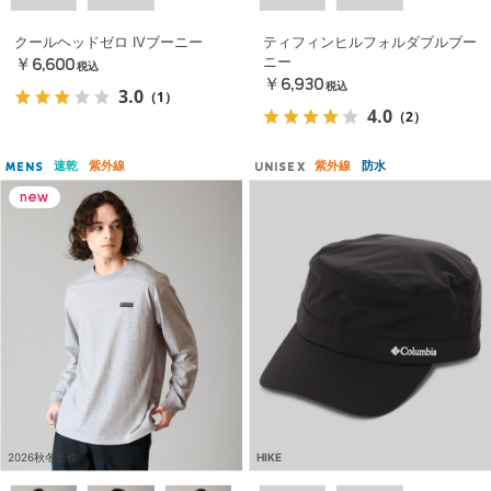
クールヘッドゼロ IVブーニー
ティフィンヒルフォルダブルブー
ニー
￥6,600
税込
￥6,930
税込
3.0
（1）
4.0
（2）
速乾
紫外線
紫外線
防水
MENS
UNISEX
2026秋冬新作
HIKE