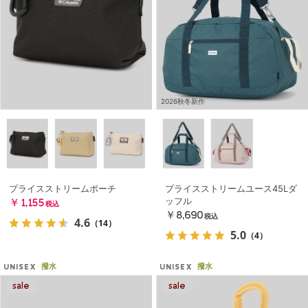
2026秋冬新作
プライスストリームポーチ
プライスストリームユース45Lダ
ッフル
￥1,155
税込
￥8,690
税込
4.6
（14）
5.0
（4）
撥水
撥水
UNISEX
UNISEX