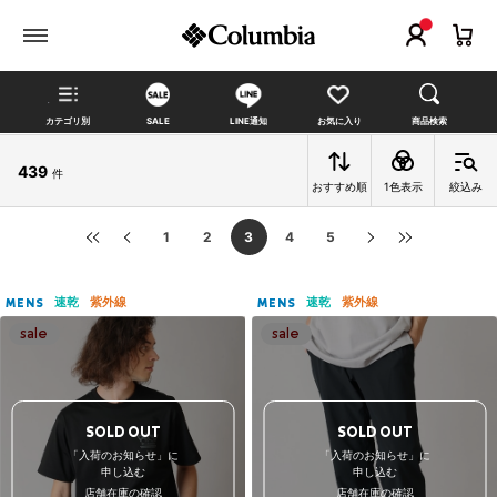
カテゴリ別
SALE
LINE通知
お気に入り
商品検索
439
件
おすすめ順
1色表示
絞込み
1
2
3
4
5
速乾
紫外線
速乾
紫外線
MENS
MENS
SOLD OUT
SOLD OUT
「入荷のお知らせ」に
「入荷のお知らせ」に
申し込む
申し込む
店舗在庫の確認
店舗在庫の確認