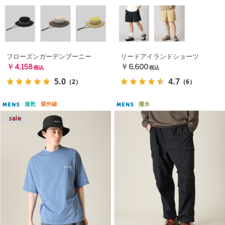
フローズンガーデンブーニー
リードアイランドショーツ
￥4,158
￥6,600
税込
税込
5.0
4.7
（2）
（6）
速乾
紫外線
撥水
MENS
MENS