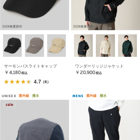
2026春夏新作
2026春夏新作
サーモンパスライトキャップ
ワンダーリッジジャケット
￥4,180
￥20,900
税込
税込
4.7
（6）
紫外線
撥水
紫外線
撥水
UNISEX
MENS