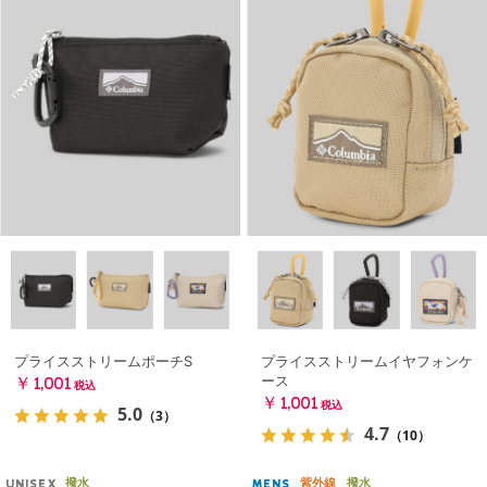
プライスストリームポーチS
プライスストリームイヤフォンケ
ース
￥1,001
税込
￥1,001
税込
5.0
（3）
4.7
（10）
撥水
紫外線
撥水
UNISEX
MENS