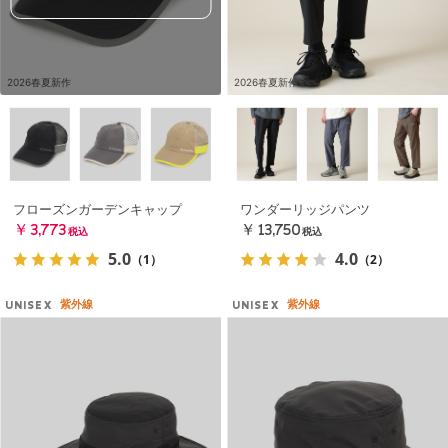
2026春夏新作
2026春夏新作
フローズンガーデンキャップ
ワンダーリッジパンツ
￥3,773
￥13,750
税込
税込
5.0
4.0
（1）
（2）
紫外線
紫外線
UNISEX
UNISEX