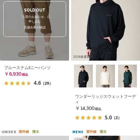
SOLD OUT
「入荷のお知らせ」に
申し込む
店舗在庫の確認
2026春夏新作
ブルーステムIIニーパンツ
￥6,930
税込
4.6
（29）
ワンダーリッジスウェットフーデ
ィ
￥14,300
税込
5.0
（2）
紫外線
撥水
紫外線
撥水
UNISEX
MENS