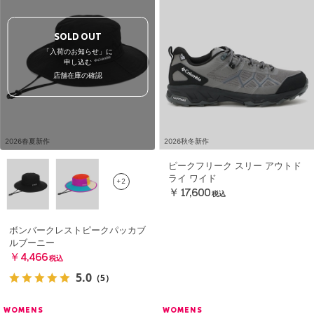
SOLD OUT
「入荷のお知らせ」に
申し込む
店舗在庫の確認
2026春夏新作
2026秋冬新作
ピークフリーク スリー アウトド
ライ ワイド
+2
￥17,600
税込
ボンバークレストピークパッカブ
ルブーニー
￥4,466
税込
5.0
（5）
WOMENS
WOMENS