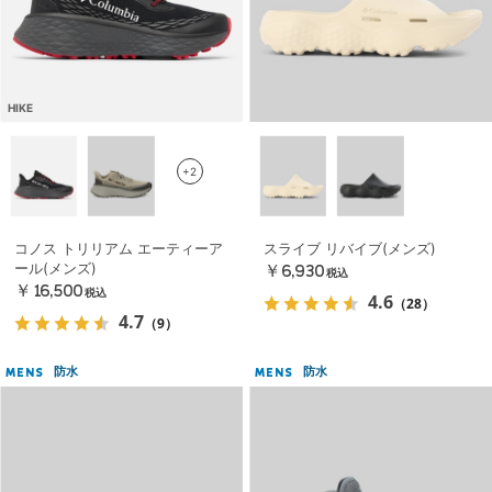
HIKE
+2
コノス トリリアム エーティーア
スライブ リバイブ(メンズ)
ール(メンズ)
￥6,930
税込
￥16,500
税込
4.6
（28）
4.7
（9）
防水
防水
MENS
MENS