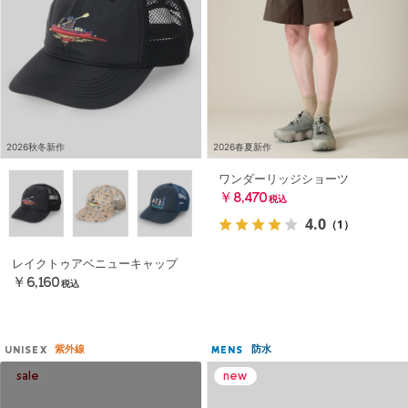
2026秋冬新作
2026春夏新作
ワンダーリッジショーツ
￥8,470
税込
4.0
（1）
レイクトゥアベニューキャップ
￥6,160
税込
紫外線
防水
UNISEX
MENS