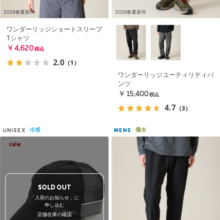
2026春夏新作
2026春夏新作
ワンダーリッジショートスリーブ
Tシャツ
￥4,620
税込
2.0
（1）
ワンダーリッジユーティリティパ
ンツ
￥15,400
税込
4.7
（3）
冷感
撥水
UNISEX
MENS
SOLD OUT
「入荷のお知らせ」に
申し込む
店舗在庫の確認