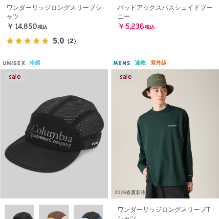
ワンダーリッジロングスリーブシ
バッドアックスパスシェイドブー
ャツ
ニー
￥14,850
￥5,236
税込
税込
5.0
（2）
冷感
速乾
紫外線
UNISEX
MENS
2026春夏新作
ワンダーリッジロングスリーブT
シャツ