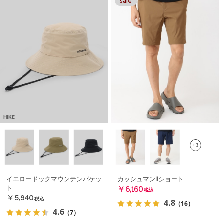
HIKE
+3
イエロードックマウンテンバケッ
カッシュマンIIショート
ト
￥6,160
税込
￥5,940
税込
4.8
（16）
4.6
（7）