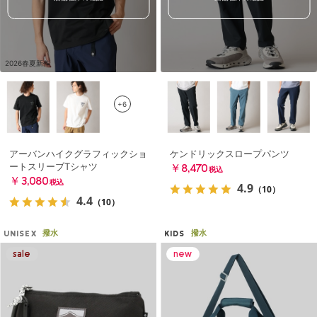
2026春夏新作
+6
アーバンハイクグラフィックショ
ケンドリックスロープパンツ
ートスリーブTシャツ
￥8,470
税込
￥3,080
税込
4.9
（10）
4.4
（10）
撥水
撥水
UNISEX
KIDS