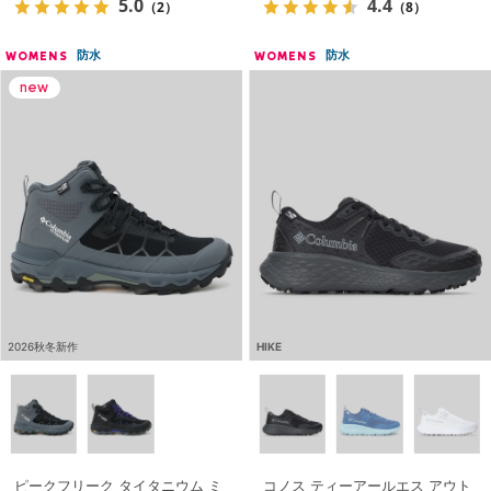
5.0
4.4
（2）
（8）
防水
防水
WOMENS
WOMENS
2026秋冬新作
HIKE
ピークフリーク タイタニウム ミ
コノス ティーアールエス アウト