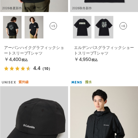
2026春夏新作
2026秋冬新作
+5
+6
アーバンハイクグラフィックショ
エルデンパスグラフィックショー
ートスリーブTシャツ
トスリーブTシャツ
￥4,400
￥4,950
税込
税込
4.4
（10）
紫外線
撥水
UNISEX
MENS