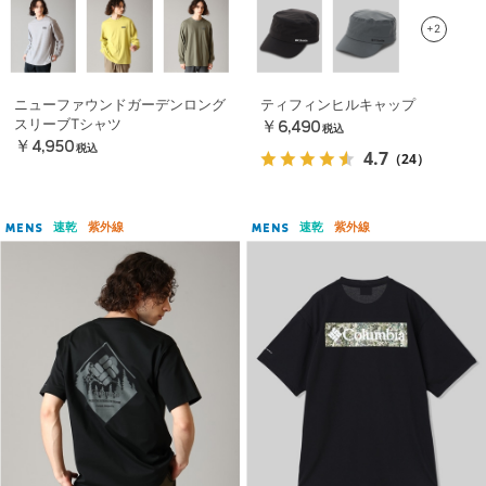
+2
ニューファウンドガーデンロング
ティフィンヒルキャップ
スリーブTシャツ
￥6,490
税込
￥4,950
税込
4.7
（24）
速乾
紫外線
速乾
紫外線
MENS
MENS