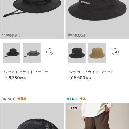
2026春夏新作
2026春夏新作
+2
+2
シッカモアライトブーニー
シッカモアライトバケット
￥6,380
￥5,500
税込
税込
紫外線
撥水
UNISEX
MENS