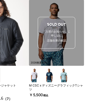
SOLD OUT
「入荷のお知らせ」に
申し込む
店舗在庫の確認
2026春夏新作
ンジャケット
M CSC x ディズニーグラフィックTシャ
ツ
￥5,500
税込
.6
（7）