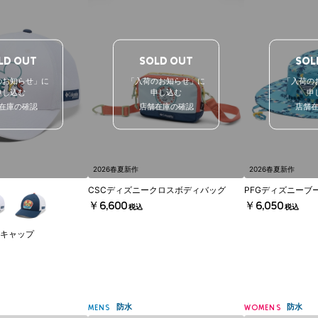
LD OUT
SOLD OUT
SOL
のお知らせ」に
「入荷のお知らせ」に
「入荷の
申し込む
申し込む
申
在庫の確認
店舗在庫の確認
店舗
2026春夏新作
2026春夏新作
CSCディズニークロスボディバッグ
PFGディズニーブ
￥6,600
￥6,050
税込
税込
キャップ
防水
防水
MENS
WOMENS