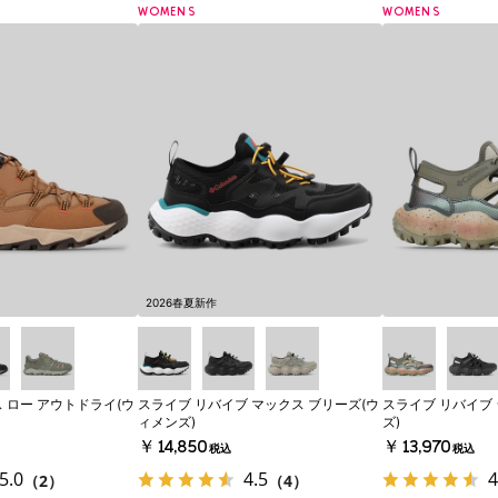
WOMENS
WOMENS
2026春夏新作
 ロー アウトドライ(ウ
スライブ リバイブ マックス ブリーズ(ウ
スライブ リバイブ
ィメンズ)
ズ)
￥14,850
￥13,970
税込
税込
5.0
4.5
4
（2）
（4）