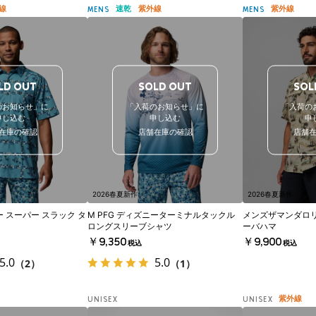
線
速乾
紫外線
紫外線
MENS
MENS
LD OUT
SOLD OUT
SOL
のお知らせ」に
「入荷のお知らせ」に
「入荷の
申し込む
申し込む
申
在庫の確認
店舗在庫の確認
店舗
2026春夏新作
2026春夏新作
ー スーパー スラック タ
M PFG ディズニーターミナルタックル
メンズザマンダロ
ロングスリーブシャツ
ーバハマ
￥9,350
￥9,900
税込
税込
5.0
5.0
（2）
（1）
紫外線
UNISEX
UNISEX