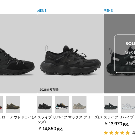
MENS
MENS
SOL
「入荷の
申
店舗
2026春夏新作
 ロー アウトドライ(メ
スライブ リバイブ マックス ブリーズ(メ
スライブ リバイブ 
ンズ)
￥13,970
税込
￥14,850
税込
4