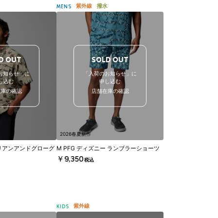
紫外線
撥水
MENS
D OUT
SOLD OUT
お知らせ」に
「入荷のお知らせ」に
し込む
申し込む
在庫の確認
店舗在庫の確認
2026春夏新作
リアンアンドグローグ
M PFG ディズニー ランブラーショーツ
￥9,350
税込
紫外線
KIDS