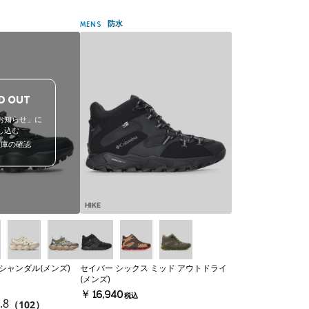
防水
MENS
D OUT
お知らせ」に
し込む
在庫の確認
HIKE
シャンダル(メンズ)
セイバー シックス ミッド アウトドライ
(メンズ)
￥16,940
税込
.8
（102）