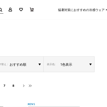
マイページ
お気に入り
買い物かご
猛暑対策におすすめの冷感ウェア
替え :
表示色:
7
8
MENS