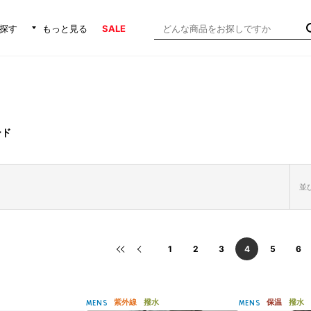
探す
もっと見る
SALE
ード
並び
1
2
3
4
5
6
紫外線
撥水
保温
撥水
MENS
MENS