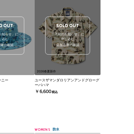
D OUT
SOLD OUT
お知らせ」に
「入荷のお知らせ」に
し込む
申し込む
在庫の確認
店舗在庫の確認
2026春夏新作
ーニー
ユースザマンダロリアンアンドグローグ
ーバハマ
￥6,600
税込
防水
WOMENS