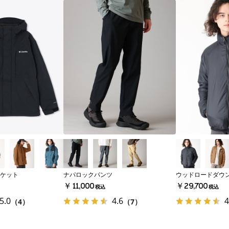
ケット
ナパロックパンツ
ウッドロードダウ
￥11,000
￥29,700
税込
税込
5.0
4.6
4
（4）
（7）