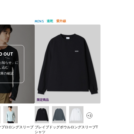
速乾
紫外線
MENS
D OUT
お知らせ」に
し込む
在庫の確認
限定商品
+3
クプロロングスリーブ
ブレイブドッグボウルロングスリーブT
シャツ