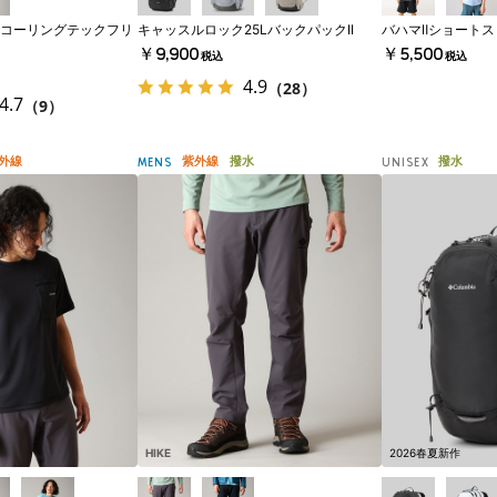
コーリングテックフリ
キャッスルロック25LバックパックII
バハマⅡショート
￥9,900
￥5,500
税込
税込
4.9
（28）
4.7
（9）
外線
紫外線
撥水
撥水
MENS
UNISEX
HIKE
2026春夏新作