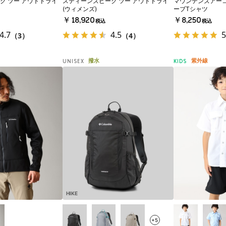
ク ツー アウトドライ
スティーンズピーク ツー アウトドライ
マウンテンズアー
(ウィメンズ)
ーブTシャツ
￥18,920
￥8,250
税込
税込
4.7
4.5
5
（3）
（4）
撥水
紫外線
UNISEX
KIDS
HIKE
+5