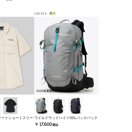
線
撥水
UNISEX
2026春夏新作
リートショートスリー
ワイルドウッドハイツ30Lバックパック
￥17,600
税込