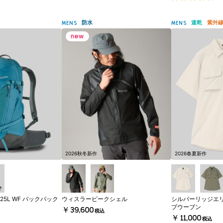
防水
速乾
紫外
MENS
MENS
2026秋冬新作
2026春夏新作
5L WF バックパック
ウィスラーピークシェル
シルバーリッジエ
ブウーブン
￥39,600
税込
￥11,000
税込