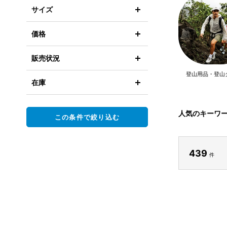
サイズ
価格
販売状況
登山用品・登山
在庫
人気のキーワ
この条件で絞り込む
439
件