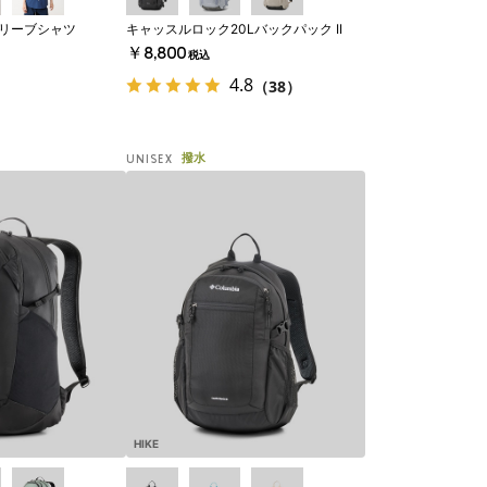
スリーブシャツ
キャッスルロック20Lバックパック II
￥8,800
税込
4.8
（38）
撥水
UNISEX
HIKE