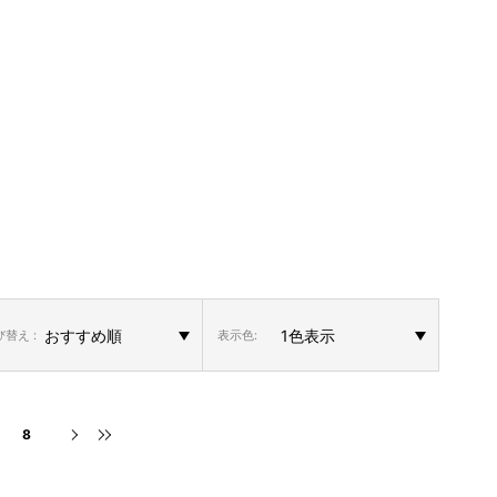
替え :
表示色:
8