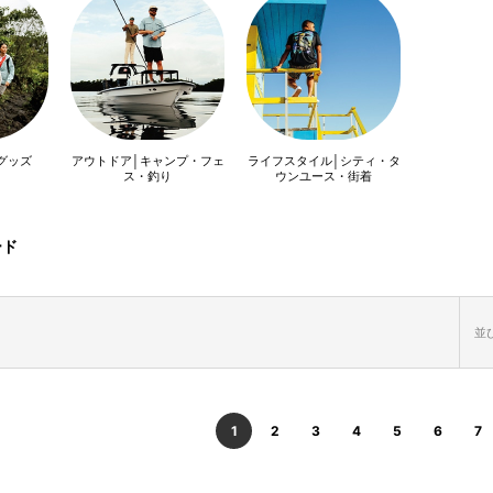
グッズ
アウトドア│キャンプ・フェ
ライフスタイル│シティ・タ
ス・釣り
ウンユース・街着
ード
並び
1
2
3
4
5
6
7