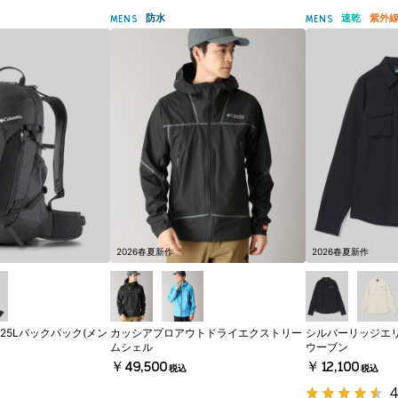
防水
速乾
紫外
MENS
MENS
2026春夏新作
2026春夏新作
25Lバックパック(メン
カッシアプロアウトドライエクストリー
シルバーリッジエ
ムシェル
ウーブン
￥49,500
￥12,100
税込
税込
4