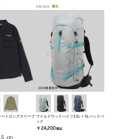
線
撥水
UNISEX
2026春夏新作
リートロングスリーブ
ワイルドウッドハイツ33L + 5Lバックパ
ック
￥24,200
税込
.5
（2）