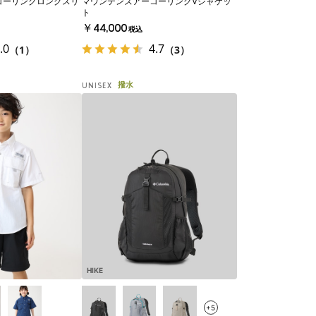
コーリングロングスリ
マウンテンズアーコーリングⅤジャケッ
ト
￥44,000
税込
.0
4.7
（1）
（3）
撥水
UNISEX
HIKE
+5