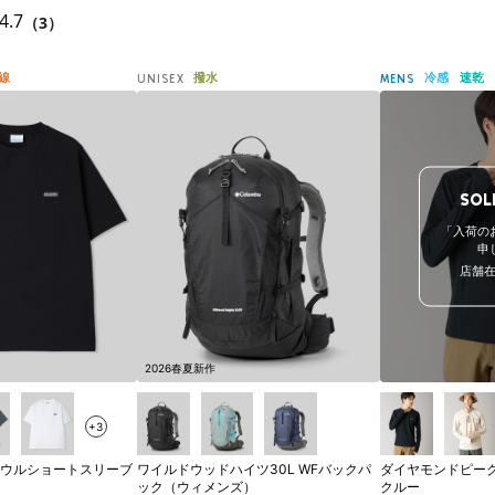
4.7
（3）
線
撥水
冷感
速乾
UNISEX
MENS
SOL
「入荷の
申
店舗
2026春夏新作
+3
ウルショートスリーブ
ワイルドウッドハイツ30L WFバックパ
ダイヤモンドピー
ック（ウィメンズ）
クルー