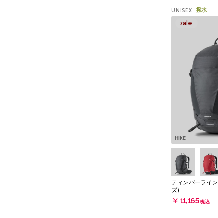
撥水
UNISEX
HIKE
ティンバーライン
ズ)
￥11,165
税込