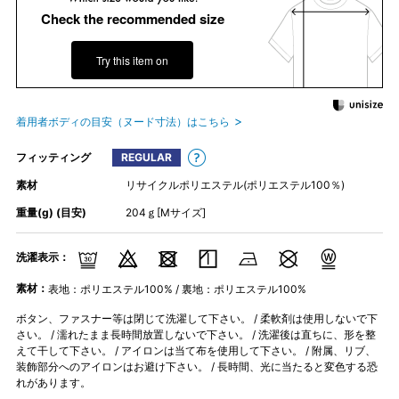
Check the recommended size
Try this item on
着用者ボディの目安（ヌード寸法）はこちら
フィッティング
REGULAR
素材
リサイクルポリエステル(ポリエステル100％)
重量(g) (目安)
204ｇ[Mサイズ]
洗濯表示：
素材：
表地：ポリエステル100% / 裏地：ポリエステル100%
ボタン、ファスナー等は閉じて洗濯して下さい。 / 柔軟剤は使用しないで下
さい。 / 濡れたまま長時間放置しないで下さい。 / 洗濯後は直ちに、形を整
えて干して下さい。 / アイロンは当て布を使用して下さい。 / 附属、リブ、
装飾部分へのアイロンはお避け下さい。 / 長時間、光に当たると変色する恐
れがあります。