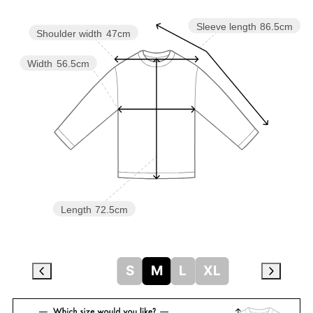
Sleeve length
86.5cm
Shoulder width
47cm
Width
56.5cm
Length
72.5cm
S
M
L
XL