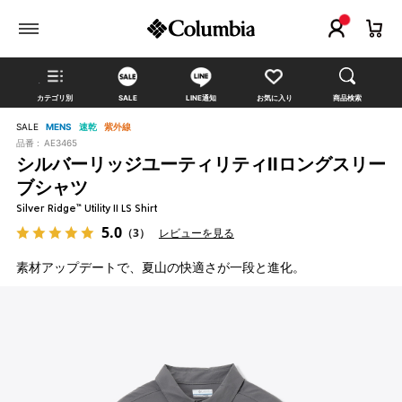
カテゴリ別
SALE
LINE通知
お気に入り
商品検索
SALE
MENS
速乾
紫外線
品番 :
AE3465
シルバーリッジユーティリティIIロングスリー
ブシャツ
Silver Ridge™ Utility II LS Shirt
5.0
（3）
レビューを見る
素材アップデートで、夏山の快適さが一段と進化。