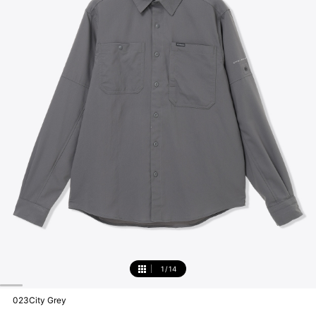
1
/
14
1
023City Grey