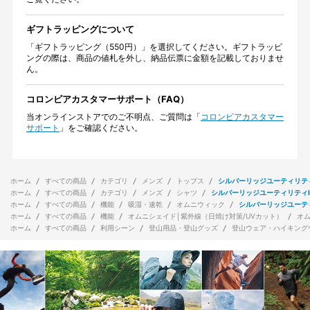
ギフトラッピングについて
「ギフトラッピング（550円）」を選択してください。ギフトラッピ
ングの際は、商品の値札を外し、納品伝票に金額を記載しておりませ
ん。
コロンビアカスタマーサポート（FAQ）
当オンラインストアでのご不明点、ご質問は「
コロンビアカスタマー
サポート
」をご確認ください。
ホーム
すべての商品
カテゴリ
メンズ
トップス
シルバーリッジユーティリティ
ホーム
すべての商品
カテゴリ
メンズ
シャツ
シルバーリッジユーティリティI
ホーム
すべての商品
機能
吸湿・速乾
オムニウィック
シルバーリッジユーテ
ホーム
すべての商品
機能
オムニシェイド│紫外線（日焼け対策/UVカット）
オ
ホーム
すべての商品
利用シーン
登山用品・登山グッズ
登山ウェア・ハイキング