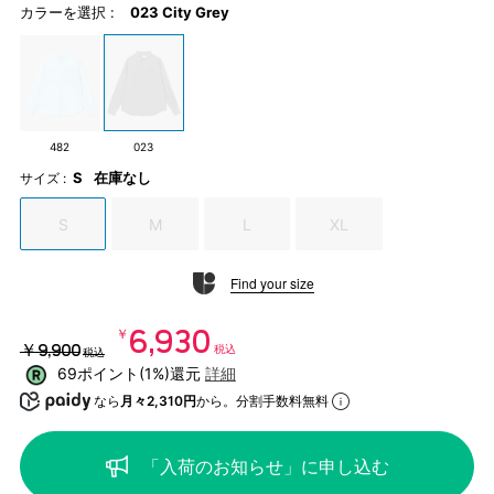
カラーを選択 :
023 City Grey
482
023
S
在庫なし
サイズ :
S
M
L
XL
Find your size
￥6,930
￥9,900
税込
税込
69ポイント(1%)還元
詳細
なら
月々2,310円
から。分割手数料無料
「入荷のお知らせ」に申し込む