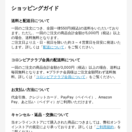
ショッピングガイド
送料と配送日について
一回のご注文につき、全国一律550円(税込)の送料をいただいており
ます。ただし、一回のご注文の商品合計金額が5,000円（税込）以上
の場合、送料無料となります。
ご注文日より土・日・祝日を除いた約３～４営業日を目安に発送いた
します。詳しくは「
配送について
」をご覧ください。
コロンビアクラブ会員の配送料について
一回のご注文の商品合計金額が3,000円（税込）以上の場合、送料は
毎回無料となります。※プラチナ会員様はご注文金額問わず送料無
料。詳しくは「
コロンビアクラブ会員について
」をご覧ください。
お支払い方法について
代金引換、クレジットカード、PayPay（ペイペイ）、Amazon
Pay、あと払い（ペイディ）がご利用いただけます。
キャンセル・返品・交換について
当オンラインストアにて購入された商品につきましては、弊社オンラ
インストアの規定により承っております。詳しくは「
ご利用規約
」を
ご覧ください。