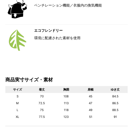
ベンチレーション機能／衣服内の換気機能
エコフレンドリー
環境に配慮された素材を使用
商品実寸サイズ・素材
サイズ
着丈
胸囲
肩幅
ゆき丈
S
70
108
45
84.5
M
72.5
113
47
86.5
L
75
118
49
88.5
XL
77.5
123
51
91