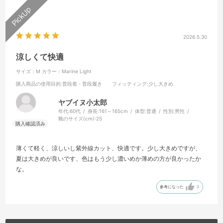
2026.5.30
涼しくて快適
サイズ：M
カラー：Marine Light
購入商品の使用目的
:普段着・普段履き
フィッティング
:少し大きめ
ヤブイヌ小太郎
年代:
60代
身長:
161～165cm
体型:
普通
性別:
男性
靴のサイズ(cm):
25
薄くて軽く、涼しいし紫外線カット、快適です。少し大きめですが、
夏は大きめが良いです、色はもう少し濃いめか薄めの方が良かったか
な。
参考になった
2