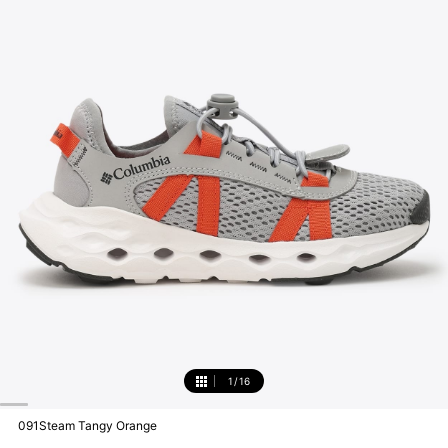
1
/
16
1
091Steam Tangy Orange