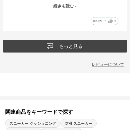
靴底は適度に固さがあり、足運びも楽にできて疲れにくいので、長時
続きを読む
間のハイキングやウォーキングにピッタリ！
参考になった
0
踵部分は柔らかくて、足に優しくていいのですが、履く時には少しフ
ニャリとなりますが、ループが着いているので、そこを持って履くと
履きやすい。
もっと見る
メッシュの部分が多いので、夏には蒸れなくて良さそう。
レビューについて
関連商品をキーワードで探す
スニーカー クッショニング
防滑 スニーカー