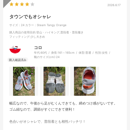
2026.6.17
タウンでもオシャレ
サイズ：24
カラー：Steam Tangy Orange
購入商品の使用目的
:登山・ハイキング,普段着・普段履き
フィッティング
:少し大きめ
コロ
年代:
60代
身長:
161～165cm
体型:
普通
性別:
女性
靴のサイズ(cm):
24
幅広なので、午後から足がむくんできても、締めつけ感がないです。
ゴム紐なので、調節がすぐにできて便利！
色合いがオシャレで、普段着とも相性バッチリ！