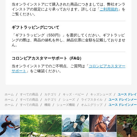
当オンラインストアにて購入された商品につきましては、弊社オンラ
インストアの規定により承っております。詳しくは「
ご利用規約
」を
ご覧ください。
ギフトラッピングについて
「ギフトラッピング（550円）」を選択してください。ギフトラッピ
ングの際は、商品の値札を外し、納品伝票に金額を記載しておりませ
ん。
コロンビアカスタマーサポート（FAQ）
当オンラインストアでのご不明点、ご質問は「
コロンビアカスタマー
サポート
」をご確認ください。
ホーム
すべての商品
カテゴリ
キッズ・ベビー
キッズシューズ
ユース ドレ
ホーム
すべての商品
カテゴリ
シューズ
ライフスタイル
ユース ドレインメ
ホーム
すべての商品
機能
シューズ機能
オムニグリップ
ユース ドレインメ