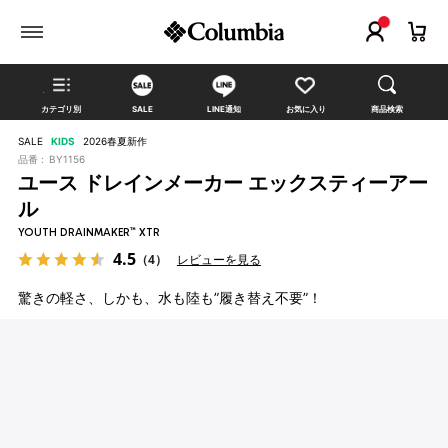
カテゴリ別
SALE
LINE通知
お気に入り
商品検索
SALE
KIDS
2026春夏新作
品番 :
BY1156
ユース ドレインメーカー エックスティーアー
ル
YOUTH DRAINMAKER™ XTR
4.5
（4）
レビューを見る
驚きの軽さ、しかも、水も陸も”履き替え不要”！