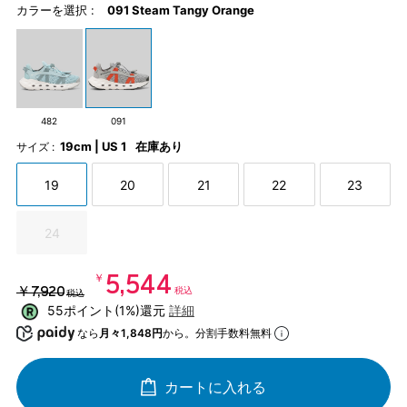
カラーを選択 :
091 Steam Tangy Orange
482
091
19cm | US 1
在庫あり
サイズ :
19
20
21
22
23
24
￥5,544
￥7,920
税込
税込
55ポイント(1%)還元
詳細
なら
月々1,848円
から。分割手数料無料
カートに入れる