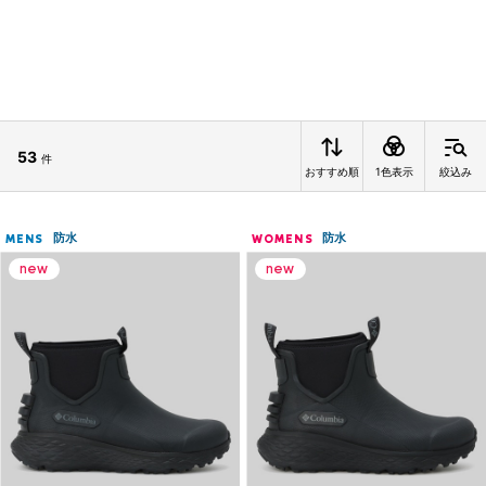
53
件
おすすめ順
1色表示
絞込み
防水
防水
MENS
WOMENS