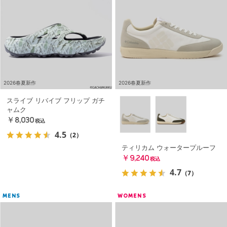
2026春夏新作
2026春夏新作
スライブ リバイブ フリップ ガチ
ャムク
￥8,030
税込
4.5
（2）
ティリカム ウォータープルーフ
￥9,240
税込
4.7
（7）
MENS
WOMENS