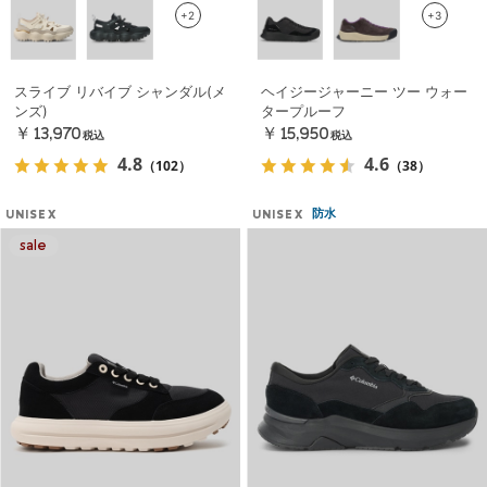
+2
+3
スライブ リバイブ シャンダル(メ
ヘイジージャーニー ツー ウォー
ンズ)
タープルーフ
￥13,970
￥15,950
税込
税込
4.8
4.6
（102）
（38）
防水
UNISEX
UNISEX