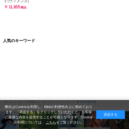
イ(ウィメンズ)
￥11,165
税込
人気のキーワード
ホーム
すべての商品
カテゴリ
シューズ
ライフスタイル
弊社はCookieを利用し、Webの利便性向上に努めており
ます。「承認する」をクリックしていただくと、お客様
承諾する
に最適な内容を提供することが可能となります。Cookie
の利用については、
こちら
をご覧ください。