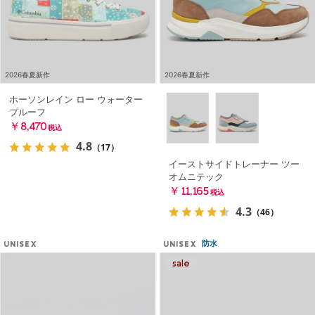
2026春夏新作
2026春夏新作
ホーソンレイン ロー ウォーター
プルーフ
￥8,470
税込
4.8
（17）
イーストサイドトレーナー ツー
オムニテック
￥11,165
税込
4.3
（46）
防水
UNISEX
UNISEX