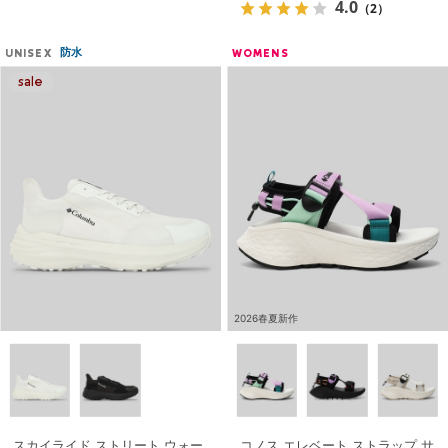
4.0
（2）
防水
UNISEX
WOMENS
2026春夏新作
スカイライド ストリート ウォー
コノス エレベート ストラップ サ