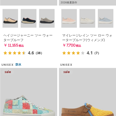
2026春夏新作
ヘイジージャーニー ツー ウォー
マイレージレイン ツー ロー ウォ
タープルーフ
ータープルーフ(ウィメンズ)
￥11,165
￥7,700
税込
税込
4.6
4.1
（38）
（7）
防水
UNISEX
UNISEX