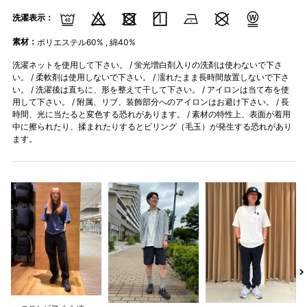
洗濯表示：
素材：
ポリエステル60% , 綿40%
洗濯ネットを使用して下さい。 / 蛍光増白剤入りの洗剤は使わないで下さ
い。 / 柔軟剤は使用しないで下さい。 / 濡れたまま長時間放置しないで下さ
い。 / 洗濯後は直ちに、形を整えて干して下さい。 / アイロンは当て布を使
用して下さい。 / 附属、リブ、装飾部分へのアイロンはお避け下さい。 / 長
時間、光に当たると変色する恐れがあります。 / 素材の特性上、表面が着用
中に擦られたり、揉まれたりするとピリング（毛玉）が発生する恐れがあり
ます。