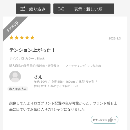
絞り込み
表示：新しい順
2026.8.3
テンション上がった！
サイズ：XS
カラー：Black
購入商品の使用目的
:普段着・普段履き
フィッティング
:少し大きめ
さえ
年代:
60代
身長:
156～160cm
体型:
痩せ型
性別:
女性
靴のサイズ(cm):
~23
想像してたよりロゴプリント配置や色が可愛かった。ブランド感も上
品に出ていてお気に入りのTシャツになりました
参考になった
0