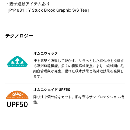
・親子連動アイテムあり
［PY4881：Y Stuck Brook Graphic S/S Tee］
テクノロジー
オムニウィック
汗を素早く吸収して乾かす。サラっとした着心地を提供す
る吸湿速乾機能。多くの複数繊維接点により、繊維間に毛
細血管現象が発生。優れた吸水効果と蒸発散効果を発揮し
ます。
オムニシェイド UPF50
降り注ぐ紫外線をカット。肌を守るサンプロテクション機
能。