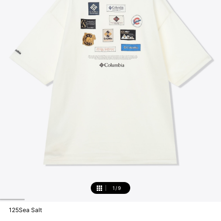
1
/
9
1
125Sea Salt