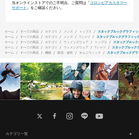
当オンラインストアでのご不明点、ご質問は「
コロンビアカスタマー
サポート
」をご確認ください。
ホーム
すべての商品
カテゴリ
メンズ
トップス
スタックブルックグラフィッ
ホーム
すべての商品
カテゴリ
メンズ
Tシャツ
スタックブルックグラフィッ
ホーム
すべての商品
カテゴリ
ウィメンズウェア
トップス
スタックブルック
ホーム
すべての商品
カテゴリ
ウィメンズウェア
Tシャツ
スタックブルック
ホーム
すべての商品
機能
吸湿・速乾
オムニウィック
スタックブルックグラ
twitter
facebook
instagram
line
youtube
カテゴリ一覧