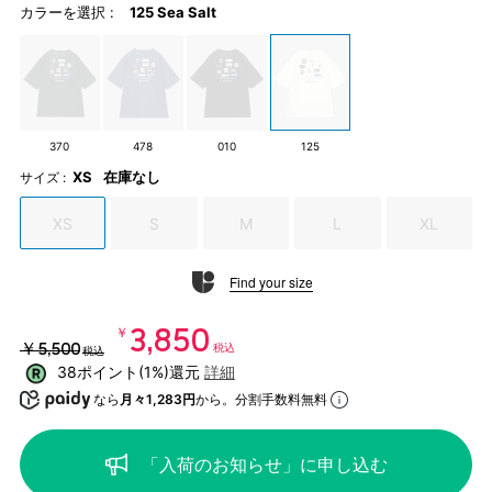
カラーを選択 :
125 Sea Salt
370
478
010
125
XS
在庫なし
サイズ :
XS
S
M
L
XL
Find your size
￥3,850
￥5,500
税込
税込
38ポイント(1%)還元
詳細
なら
月々1,283円
から。分割手数料無料
「入荷のお知らせ」に申し込む