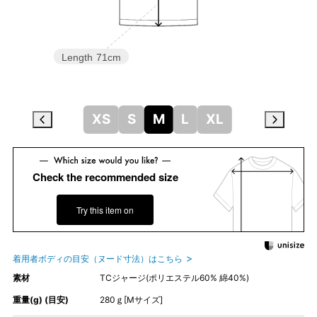
Length
71cm
XS
S
M
L
XL
Check the recommended size
Try this item on
着用者ボディの目安（ヌード寸法）はこちら
素材
TCジャージ(ポリエステル60% 綿40%)
重量(g) (目安)
280ｇ[Mサイズ]