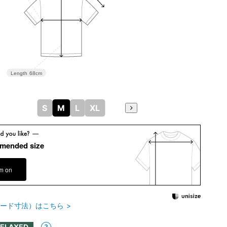
Length
68cm
S
M
L
XL
mended size
em on
ード寸法）はこちら
RELAXED