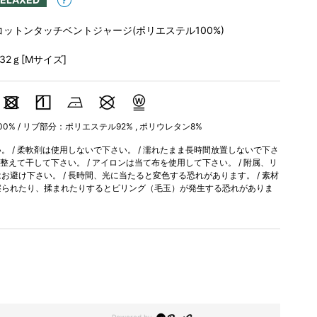
コットンタッチベントジャージ(ポリエステル100%)
232ｇ[Mサイズ]
0% / リブ部分：ポリエステル92% , ポリウレタン8%
 / 柔軟剤は使用しないで下さい。 / 濡れたまま長時間放置しないで下さ
を整えて干して下さい。 / アイロンは当て布を使用して下さい。 / 附属、リ
避け下さい。 / 長時間、光に当たると変色する恐れがあります。 / 素材
擦られたり、揉まれたりするとピリング（毛玉）が発生する恐れがありま