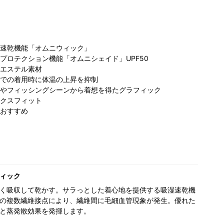
速乾機能「オムニウィック」
プロテクション機能「オムニシェイド」UPF50
エステル素材
での着用時に体温の上昇を抑制
やフィッシングシーンから着想を得たグラフィック
コロンビア
クスフィット
ビア ラゾ
コロンビア サッ
コ
PIVOT CROSS
おすすめ
川崎プラザ
ポロファクトリｰ
ぽ
店
161cm
163cm
店
169cm
ィック
く吸収して乾かす。サラっとした着心地を提供する吸湿速乾機
の複数繊維接点により、繊維間に毛細血管現象が発生。優れた
と蒸発散効果を発揮します。