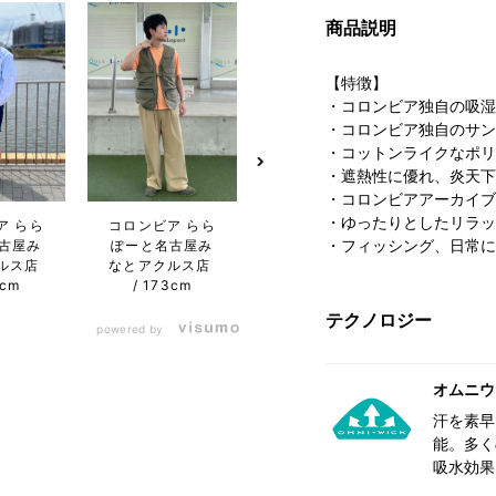
商品説明
【特徴】
・コロンビア独自の吸湿
・コロンビア独自のサン
・コットンライクなポリ
・遮熱性に優れ、炎天下
・コロンビアアーカイブ
・ゆったりとしたリラッ
コロンビア サッ
ア らら
コロンビア らら
コロン
・フィッシング、日常に
ポロファクトリｰ
古屋み
ぽーと名古屋み
ーナ
店
154cm
ルス店
なとアクルス店
店
3cm
173cm
テクノロジー
powered by
オムニウ
汗を素早
能。多く
吸水効果