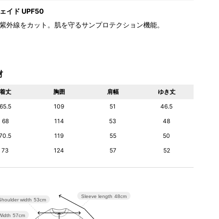
イド UPF50
紫外線をカット。肌を守るサンプロテクション機能。
材
着丈
胸囲
肩幅
ゆき丈
65.5
109
51
46.5
68
114
53
48
70.5
119
55
50
73
124
57
52
Sleeve length
48cm
Shoulder width
53cm
Width
57cm