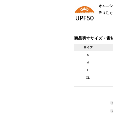
オムニシェ
降り注ぐ
商品実寸サイズ・素
サイズ
S
M
L
XL