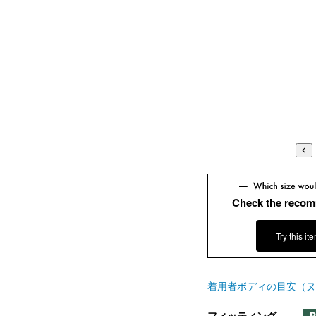
Check the recom
Try this it
着用者ボディの目安（ヌ
フィッティング