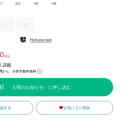
11
012
125
126
L
XL
Find your size
20
税込
元
詳細
円
から。分割手数料無料
「入荷のお知らせ」に申し込む
確認する
お気に入り登録