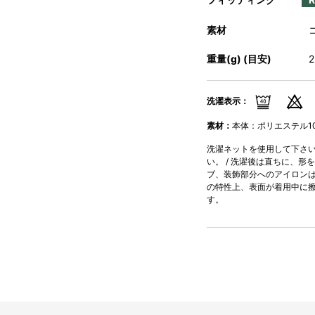
素材
重量(g) (目安)
洗濯表示：
素材：
本体：ポリエステル10
洗濯ネットを使用して下さい。
い。 / 洗濯後は直ちに、形
ブ、装飾部分へのアイロンはお
の特性上、表面が着用中に
す。