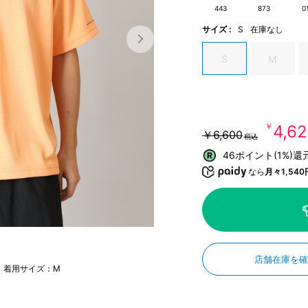
443
873
0
サイズ :
S
在庫なし
S
M
￥4,6
￥6,600
税込
46ポイント(1%)還
なら
月々1,540
店舗在庫を
m 着用サイズ：M