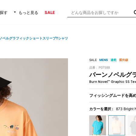
探す
もっと見る
SALE
ノベルグラフィックショートスリーブTシャツ
SALE
MENS
速乾
紫外線
品番 :
PG7588
バーンノベルグ
Burn Novel™ Graphic SS Te
フィッシングムードを高め
カラーを選択 :
873 Bright 