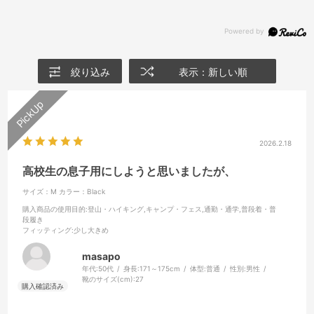
絞り込み
表示：新しい順
2026.2.18
高校生の息子用にしようと思いましたが、
サイズ：M
カラー：Black
購入商品の使用目的
:登山・ハイキング,キャンプ・フェス,通勤・通学,普段着・普
段履き
フィッティング
:少し大きめ
masapo
年代:
50代
身長:
171～175cm
体型:
普通
性別:
男性
靴のサイズ(cm):
27