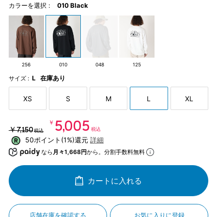
カラーを選択 :
010 Black
256
010
048
125
L
在庫あり
サイズ :
XS
S
M
L
XL
￥5,005
￥7,150
税込
税込
50ポイント(1%)還元
詳細
なら
月々1,668円
から。分割手数料無料
カートに入れる
店舗在庫を確認する
お気に入りに登録