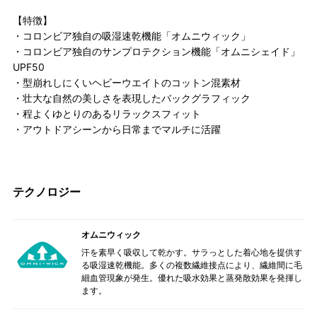
【特徴】
・コロンビア独自の吸湿速乾機能「オムニウィック」
・コロンビア独自のサンプロテクション機能「オムニシェイド」
UPF50
・型崩れしにくいヘビーウエイトのコットン混素材
・壮大な自然の美しさを表現したバックグラフィック
・程よくゆとりのあるリラックスフィット
・アウトドアシーンから日常までマルチに活躍
テクノロジー
オムニウィック
汗を素早く吸収して乾かす。サラっとした着心地を提供す
る吸湿速乾機能。多くの複数繊維接点により、繊維間に毛
細血管現象が発生。優れた吸水効果と蒸発散効果を発揮し
ます。