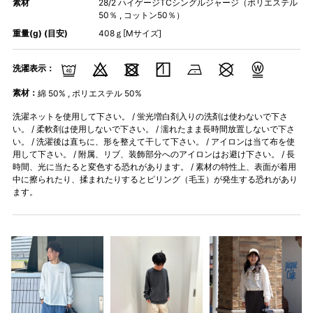
素材
28/2 ハイゲージTCシングルジャージ（ポリエステル
50％ , コットン50％）
重量(g) (目安)
408ｇ[Mサイズ]
洗濯表示：
素材：
綿 50% , ポリエステル 50%
洗濯ネットを使用して下さい。 / 蛍光増白剤入りの洗剤は使わないで下さ
い。 / 柔軟剤は使用しないで下さい。 / 濡れたまま長時間放置しないで下さ
い。 / 洗濯後は直ちに、形を整えて干して下さい。 / アイロンは当て布を使
用して下さい。 / 附属、リブ、装飾部分へのアイロンはお避け下さい。 / 長
時間、光に当たると変色する恐れがあります。 / 素材の特性上、表面が着用
中に擦られたり、揉まれたりするとピリング（毛玉）が発生する恐れがあり
ます。