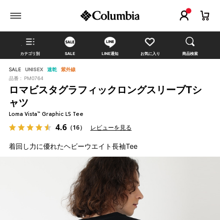
カテゴリ別
SALE
LINE通知
お気に入り
商品検索
SALE
UNISEX
速乾
紫外線
品番 :
PM0764
ロマビスタグラフィックロングスリーブTシ
ャツ
Loma Vista™ Graphic LS Tee
4.6
（16）
レビューを見る
着回し力に優れたヘビーウエイト長袖Tee