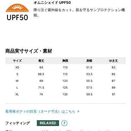
オムニシェイド UPF50
降り注ぐ紫外線をカット。肌を守るサンプロテクション機
能。
商品実寸サイズ・素材
サイズ
着丈
胸囲
肩幅
ゆき丈
XS
64
110
51.5
83
S
66.5
115
53.5
85
M
69
120
55.5
87
L
71.5
125
57.5
89
XL
74
130
59.5
91
着用者ボディの目安（ヌード寸法）はこちら
フィッティング
RELAXED