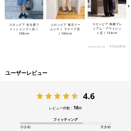
コロンビア 鳥栖プレ
コロンビア 名古屋フ
コロンビア 東京ドー
ミアム・アウトレッ
ァッションワン店
ムシティ ラクーア店
ト店
154cm
168cm
160cm
powered by
ユーザーレビュー
4.6
16
レビュー件数：
件
フィッティング
小さめ
大きめ