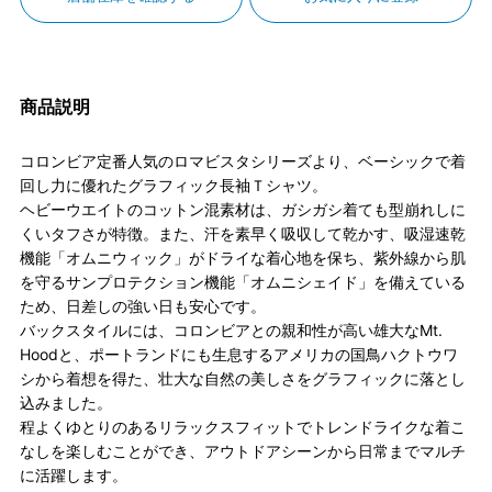
商品説明
コロンビア定番人気のロマビスタシリーズより、ベーシックで着
回し力に優れたグラフィック長袖Ｔシャツ。
ヘビーウエイトのコットン混素材は、ガシガシ着ても型崩れしに
くいタフさが特徴。また、汗を素早く吸収して乾かす、吸湿速乾
機能「オムニウィック」がドライな着心地を保ち、紫外線から肌
を守るサンプロテクション機能「オムニシェイド」を備えている
ため、日差しの強い日も安心です。
バックスタイルには、コロンビアとの親和性が高い雄大なMt.
Hoodと、ポートランドにも生息するアメリカの国鳥ハクトウワ
シから着想を得た、壮大な自然の美しさをグラフィックに落とし
込みました。
程よくゆとりのあるリラックスフィットでトレンドライクな着こ
なしを楽しむことができ、アウトドアシーンから日常までマルチ
に活躍します。