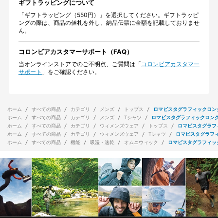
ギフトラッピングについて
「ギフトラッピング（550円）」を選択してください。ギフトラッピ
ングの際は、商品の値札を外し、納品伝票に金額を記載しておりませ
ん。
コロンビアカスタマーサポート（FAQ）
当オンラインストアでのご不明点、ご質問は「
コロンビアカスタマー
サポート
」をご確認ください。
ホーム
すべての商品
カテゴリ
メンズ
トップス
ロマビスタグラフィックロン
ホーム
すべての商品
カテゴリ
メンズ
Tシャツ
ロマビスタグラフィックロン
ホーム
すべての商品
カテゴリ
ウィメンズウェア
トップス
ロマビスタグラフ
ホーム
すべての商品
カテゴリ
ウィメンズウェア
Tシャツ
ロマビスタグラフ
ホーム
すべての商品
機能
吸湿・速乾
オムニウィック
ロマビスタグラフィッ