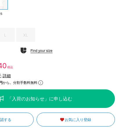
25
L
XL
Find your size
240
税込
元
詳細
円
から。分割手数料無料
「入荷のお知らせ」に申し込む
確認する
お気に入り登録