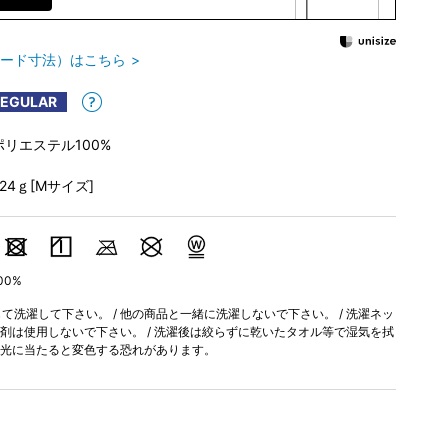
ード寸法）はこちら
REGULAR
ポリエステル100%
224ｇ[Mサイズ]
00%
洗濯して下さい。 / 他の商品と一緒に洗濯しないで下さい。 / 洗濯ネッ
軟剤は使用しないで下さい。 / 洗濯後は絞らずに乾いたタオル等で湿気を拭
間、光に当たると変色する恐れがあります。