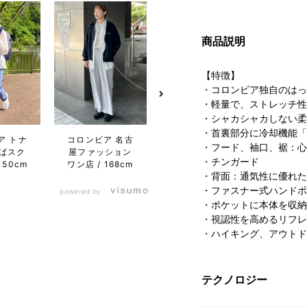
商品説明
【特徴】
・コロンビア独自のはっ
・軽量で、ストレッチ性
・シャカシャカしない柔
・首裏部分に冷却機能「
ア トナ
コロンビア 名古
コロンビア 名古
コロン
・フード、袖口、裾：心
ばスク
屋ファッション
屋ファッション
屋フ
・チンガード
150cm
ワン店
168cm
ワン店
168cm
ワン店
・背面：通気性に優れた
・ファスナー式ハンドポ
powered by
・ポケットに本体を収納
・視認性を高めるリフレ
・ハイキング、アウトド
テクノロジー