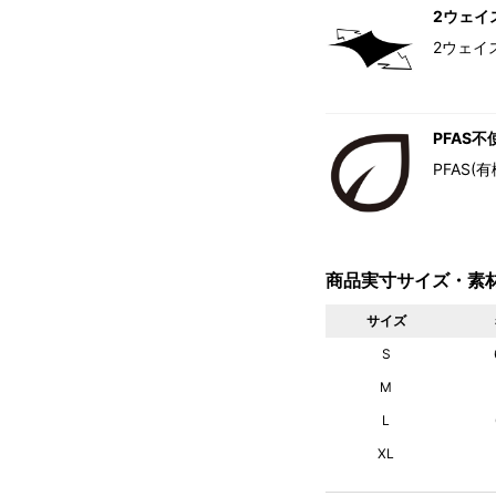
2ウェイ
2ウェイ
PFAS不
PFAS
商品実寸サイズ・素
サイズ
S
M
L
XL