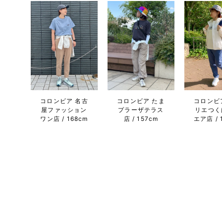
コロンビア 名古
コロンビア たま
コロンビ
屋ファッション
プラーザテラス
リエつく
ワン店
168cm
店
157cm
エア店