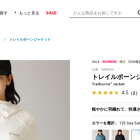
探す
もっと見る
SALE
ト
トレイルボーンジャケット
SALE
WOMENS
撥水
2026
品番 :
WR0935
トレイルボーン
Trailborne™ Jacket
4.5
（2）
軽やかに羽織れて、快適
カラーを選択 :
125 Sea Sal