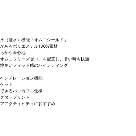
水（撥水）機能「オムニシールド」
があるポリエステル100%素材
らかな着心地
コ
オムニフリーズゼロ」を配置し、暑い時も快適
ビア 名古
コロンビア 名古
コロンビア アミ
ラ
地良いフィット感のバインディング
ァッション
屋ファッション
ュプラザ博多店
170cm
ワン店
168cm
157cm
ベンチレーション機能
ケット
できるパッカブル仕様
クタープリント
アアクティビティにおすすめ