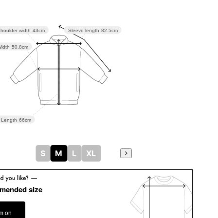
houlder width
43cm
Sleeve length
82.5cm
idth
50.8cm
Length
66cm
S
M
L
XL
mended size
em on