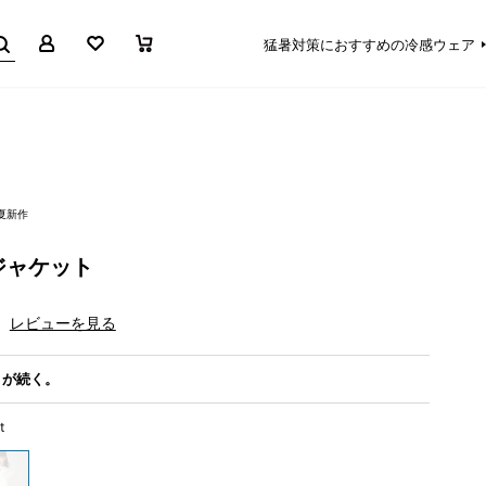
マイページ
お気に入り
買い物かご
猛暑対策におすすめの冷感ウェア
春夏新作
ジャケット
レビューを見る
さが続く。
t