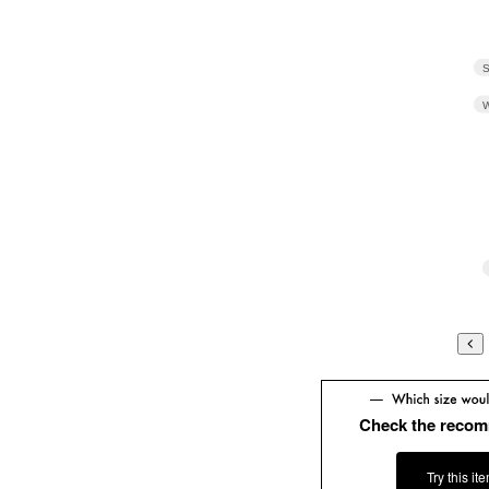
S
W
Check the recom
Try this it