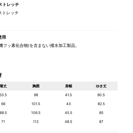
ストレッチ
ストレッチ
使用
(有機フッ素化合物)を含まない撥水加工製品。
材
着丈
胸囲
肩幅
ゆき丈
63.5
98
41.5
80.5
66
101.5
43
82.5
68.5
106.5
45.5
85
71
112
48.5
87