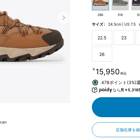
286
316
5
サイズ :
24.5cm | US 7.5
22.5
23
26
￥15,950
税込
478ポイント(3%)
なら
月々5,316
scan
店舗在庫を