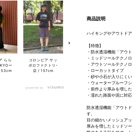
商品説明
ハイキングやアウトドア
【特徴】
・防水透湿機能「アウト
コロン
・ミッドソールテクノロ
ア らら
コロンビア サッ
コロンビア らら
リナ
・アウトソールテクノロ
KYOー
ポロファクトリｰ
ぽーと名古屋み
店
・ローカットタイプ
153cm
店
157cm
なとアクルス店
157cm
・砂や小石が入りにくい
・ウォータープルーフシ
powered by
・前作より厚みを増した
・濡れた路面や泥に対応
防水透湿機能「アウトド
す。
目の細かいメッシュアッ
厚みを増したミッドソー