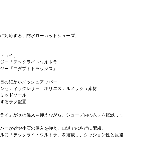
に対応する、防水ローカットシューズ。
ドライ」
ビア キラ
Columbia 新潟
コ
ジー「テックライトウルトラ」
コロンビア 名古
京王吉祥寺
ビルボードプレ
リ
ジー「アダプトトラックス」
屋ファッション
156cm
イス店
167cm
ワン店
165cm
目の細かいメッシュアッパー
ンセティックレザー、ポリエステルメッシュ素材
ミッドソール
するラグ配置
ライ」が水の侵入を抑えながら、シューズ内のムレを軽減しま
パーが砂や小石の侵入を抑え、山道での歩行に配慮。
ルに「テックライトウルトラ」を搭載し、クッション性と反発