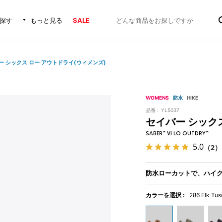
探す
もっと見る
SALE
ー シックス ロー アウトドライ(ウィメンズ)
WOMENS
防水
HIKE
品番 :
YL5037
セイバー シック
SABER™ VI LO OUTDRY™
5.0
（2）
防水ローカットで、ハイ
カラーを選択 :
286 Elk Tu