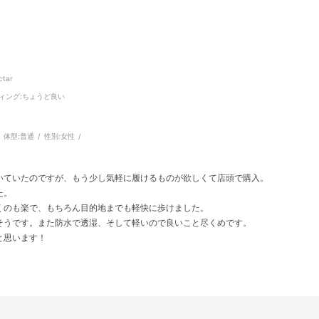
ctar
ィング
:ちょうど良い
体型:
普通
性別:
女性
いていたのですが、もう少し気軽に履けるものが欲しくて店頭で購入。
た。
くのも楽で、もちろん目的地までも軽快に歩けました。
そうです。また防水で透湿、そして軽いので良いこと尽くめです。
と思います！