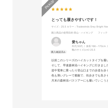
とっても履きやすいです！
サイズ：25.5
カラー：Tradewinds Grey Bright Ne
購入商品の使用目的
:登山・ハイキング
フィッテ
愛ちゃん
年代:
50代
身長:
166～170cm
靴のサイズ(cm):
25.5
以前このシリーズのハイカットタイプを履
そして、早速森林浴ハイキングに行きまし
道中電車に乗ったり登山口までの歩道を歩
色も薄いグレーで素敵で、街歩きでも良さ
月末の森林浴バスツアーにも履いていこう