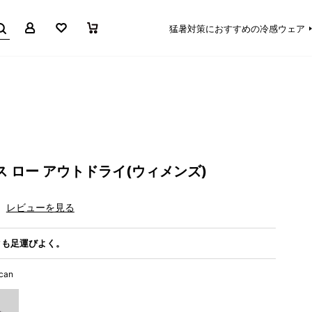
マイページ
お気に入り
買い物かご
猛暑対策におすすめの冷感ウェア
ス ロー アウトドライ(ウィメンズ)
レビューを見る
クも足運びよく。
scan