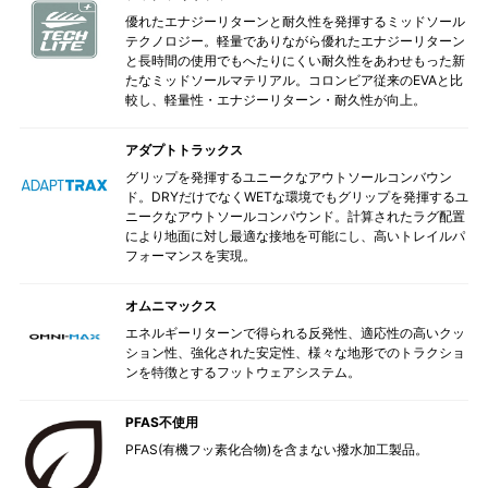
優れたエナジーリターンと耐久性を発揮するミッドソール
テクノロジー。軽量でありながら優れたエナジーリターン
と長時間の使用でもへたりにくい耐久性をあわせもった新
たなミッドソールマテリアル。コロンビア従来のEVAと比
較し、軽量性・エナジーリターン・耐久性が向上。
アダプトトラックス
グリップを発揮するユニークなアウトソールコンバウン
ド。DRYだけでなくWETな環境でもグリップを発揮するユ
ニークなアウトソールコンパウンド。計算されたラグ配置
により地面に対し最適な接地を可能にし、高いトレイルパ
フォーマンスを実現。
オムニマックス
エネルギーリターンで得られる反発性、適応性の高いクッ
ション性、強化された安定性、様々な地形でのトラクショ
ンを特徴とするフットウェアシステム。
PFAS不使用
PFAS(有機フッ素化合物)を含まない撥水加工製品。