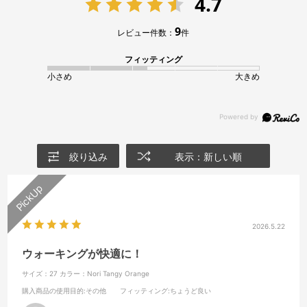
4.7
9
レビュー件数：
件
フィッティング
小さめ
大きめ
絞り込み
表示：新しい順
2026.5.22
ウォーキングが快適に！
サイズ：27
カラー：Nori Tangy Orange
購入商品の使用目的
:その他
フィッティング
:ちょうど良い