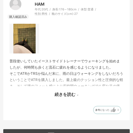
HAM
年代:
20代
身長:
176～180cm
体型:
普通
性別:
男性
靴のサイズ(cm):
27
普段使いしていたイーストサイドトレーナーでウォーキングを始めま
したが、何時間も歩くと流石に疲れを感じるようになりました。
そこでATRかTRSか悩んだ末に、雨の日はウォーキングをしないだろう
ということでATRを購入しました。最上級のクッション性と圧倒的な軽
さ、そして踵のフィット感により長時間ウォーキングでも変な足の痛
みなどが出なくなりました！
続きを読む
こんなことなら、TRSを買って雨の日も歩けるようにすれば良かった
かなと少し後悔もしています笑
参考になった
3
それぐらい、コロンビアシューズの本気を感じられました！