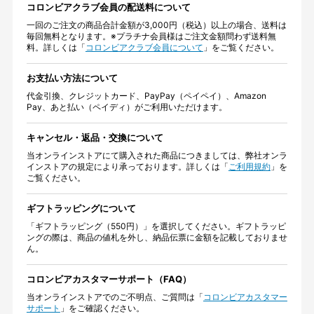
コロンビアクラブ会員の配送料について
一回のご注文の商品合計金額が3,000円（税込）以上の場合、送料は
毎回無料となります。※プラチナ会員様はご注文金額問わず送料無
料。詳しくは「
コロンビアクラブ会員について
」をご覧ください。
お支払い方法について
代金引換、クレジットカード、PayPay（ペイペイ）、Amazon
Pay、あと払い（ペイディ）がご利用いただけます。
キャンセル・返品・交換について
当オンラインストアにて購入された商品につきましては、弊社オンラ
インストアの規定により承っております。詳しくは「
ご利用規約
」を
ご覧ください。
ギフトラッピングについて
「ギフトラッピング（550円）」を選択してください。ギフトラッピ
ングの際は、商品の値札を外し、納品伝票に金額を記載しておりませ
ん。
コロンビアカスタマーサポート（FAQ）
当オンラインストアでのご不明点、ご質問は「
コロンビアカスタマー
サポート
」をご確認ください。