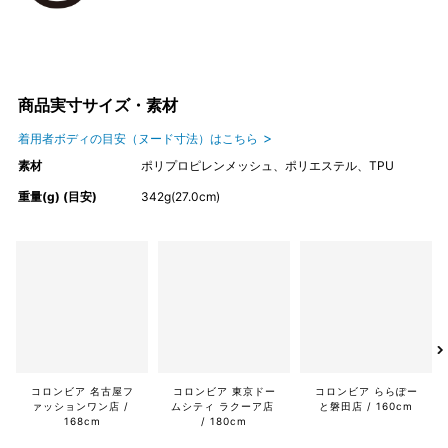
商品実寸サイズ・素材
着用者ボディの目安（ヌード寸法）はこちら
素材
ポリプロピレンメッシュ、ポリエステル、TPU
重量(g) (目安)
342g(27.0cm)
コロンビア 名古屋フ
コロンビア 東京ドー
コロンビア ららぽー
ァッションワン店
ムシティ ラクーア店
と磐田店
160cm
168cm
180cm