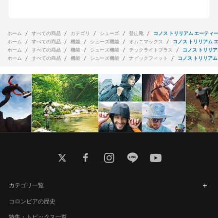
ホーム
すべての商品
カテゴリ
シューズ
登山靴
コノス トリリアム エーティー
ホーム
すべての商品
機能
シューズ機能
オムニマックス
コノス トリリアム 
ホーム
すべての商品
機能
シューズ機能
テックライトプラス
コノス トリリア
ホーム
すべての商品
機能
シューズ機能
ナビックフィット
コノス トリリアム
twitter
facebook
instagram
line
youtube
カテゴリ一覧
コロンビアの歴史
特集・トピックス一覧