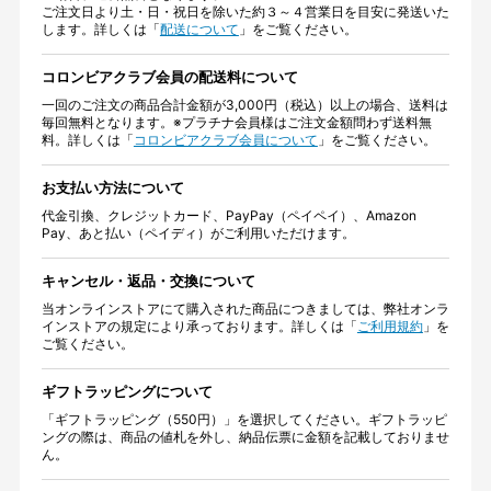
ご注文日より土・日・祝日を除いた約３～４営業日を目安に発送いた
します。詳しくは「
配送について
」をご覧ください。
コロンビアクラブ会員の配送料について
一回のご注文の商品合計金額が3,000円（税込）以上の場合、送料は
毎回無料となります。※プラチナ会員様はご注文金額問わず送料無
料。詳しくは「
コロンビアクラブ会員について
」をご覧ください。
お支払い方法について
代金引換、クレジットカード、PayPay（ペイペイ）、Amazon
Pay、あと払い（ペイディ）がご利用いただけます。
キャンセル・返品・交換について
当オンラインストアにて購入された商品につきましては、弊社オンラ
インストアの規定により承っております。詳しくは「
ご利用規約
」を
ご覧ください。
ギフトラッピングについて
「ギフトラッピング（550円）」を選択してください。ギフトラッピ
ングの際は、商品の値札を外し、納品伝票に金額を記載しておりませ
ん。