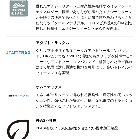
優れたエナジーリターンと耐久性を発揮するミッドソール
テクノロジー。軽量でありながら優れたエナジーリターン
と長時間の使用でもへたりにくい耐久性をあわせもった新
たなミッドソールマテリアル。コロンビア従来のEVAと比
較し、軽量性・エナジーリターン・耐久性が向上。
アダプトトラックス
グリップを発揮するユニークなアウトソールコンバウン
ド。DRYだけでなくWETな環境でもグリップを発揮するユ
ニークなアウトソールコンパウンド。計算されたラグ配置
により地面に対し最適な接地を可能にし、高いトレイルパ
フォーマンスを実現。
オムニマックス
エネルギーリターンで得られる反発性、適応性の高いクッ
ション性、強化された安定性、様々な地形でのトラクショ
ンを特徴とするフットウェアシステム。
PFAS不使用
PFAS(有機フッ素化合物)を含まない撥水加工製品。