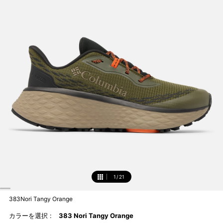
1
/
21
1
383Nori Tangy Orange
カラーを選択 :
383 Nori Tangy Orange