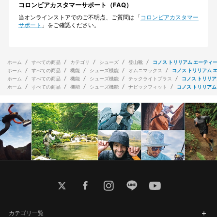
コロンビアカスタマーサポート（FAQ）
当オンラインストアでのご不明点、ご質問は「
コロンビアカスタマー
サポート
」をご確認ください。
ホーム
すべての商品
カテゴリ
シューズ
登山靴
コノス トリリアム エーティー
ホーム
すべての商品
機能
シューズ機能
オムニマックス
コノス トリリアム 
ホーム
すべての商品
機能
シューズ機能
テックライトプラス
コノス トリリア
ホーム
すべての商品
機能
シューズ機能
ナビックフィット
コノス トリリアム
twitter
facebook
instagram
line
youtube
カテゴリ一覧