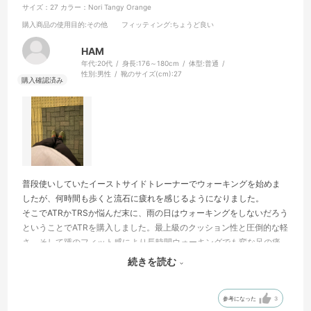
サイズ：27
カラー：Nori Tangy Orange
購入商品の使用目的
:その他
フィッティング
:ちょうど良い
HAM
年代:
20代
身長:
176～180cm
体型:
普通
性別:
男性
靴のサイズ(cm):
27
普段使いしていたイーストサイドトレーナーでウォーキングを始めま
したが、何時間も歩くと流石に疲れを感じるようになりました。
そこでATRかTRSか悩んだ末に、雨の日はウォーキングをしないだろう
ということでATRを購入しました。最上級のクッション性と圧倒的な軽
さ、そして踵のフィット感により長時間ウォーキングでも変な足の痛
みなどが出なくなりました！
続きを読む
こんなことなら、TRSを買って雨の日も歩けるようにすれば良かった
かなと少し後悔もしています笑
参考になった
3
それぐらい、コロンビアシューズの本気を感じられました！