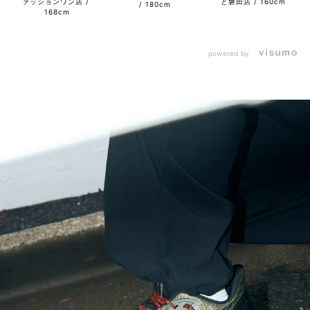
ァッションワン店
と磐田店
160cm
180cm
168cm
powered by