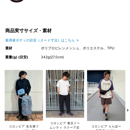
商品実寸サイズ・素材
着用者ボディの目安（ヌード寸法）はこちら
素材
ポリプロピレンメッシュ、ポリエステル、TPU
重量(g) (目安)
342g(27.0cm)
コロンビア 東京ドー
コロンビア 名古屋フ
コロンビア ららぽー
ムシティ ラクーア店