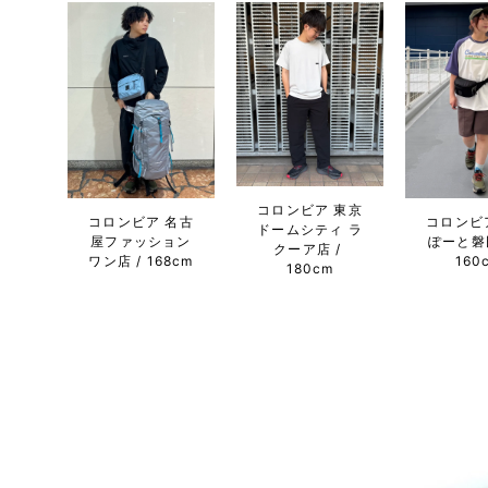
コロンビア 東京
コロンビア 名古
コロンビ
ドームシティ ラ
屋ファッション
ぽーと磐
クーア店
ワン店
168cm
160
180cm