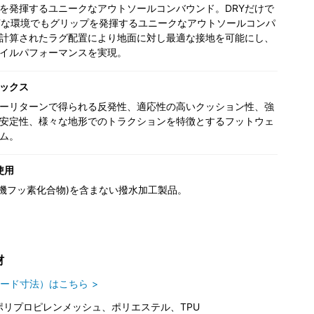
を発揮するユニークなアウトソールコンバウンド。DRYだけで
Tな環境でもグリップを発揮するユニークなアウトソールコンパ
計算されたラグ配置により地面に対し最適な接地を可能にし、
イルパフォーマンスを実現。
ックス
ーリターンで得られる反発性、適応性の高いクッション性、強
安定性、様々な地形でのトラクションを特徴とするフットウェ
ム。
使用
(有機フッ素化合物)を含まない撥水加工製品。
材
ード寸法）はこちら
ポリプロピレンメッシュ、ポリエステル、TPU