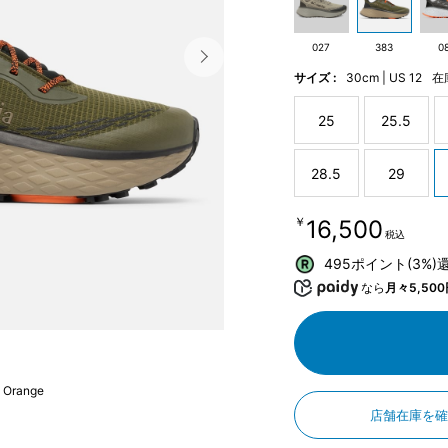
027
383
0
サイズ :
30cm | US 12
在
25
25.5
28.5
29
￥16,500
税込
495ポイント(3%)
なら
月々5,500
 Orange
店舗在庫を