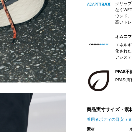
グリップ
なくWE
ウンド。
高いトレ
オムニマ
エネルギ
化された
アシステ
PFAS不
PFAS
商品実寸サイズ・素
着用者ボディの目安（ヌ
素材