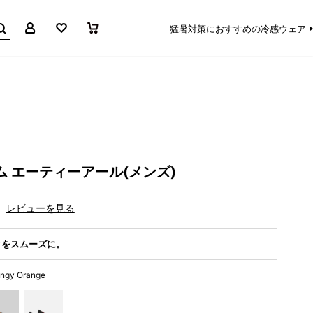
マイページ
お気に入り
買い物かご
猛暑対策におすすめの冷感ウェア
ム エーティーアール(メンズ)
レビューを見る
クをスムーズに。
angy Orange