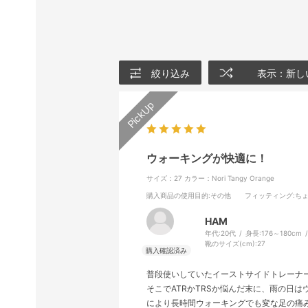
絞り込み
表示：新し
ウォーキングが快適に！
サイズ：27
カラー：Nori Tangy Orange
購入商品の使用目的
:その他
フィッティング
:ち
HAM
年代:
20代
身長:
176～180cm
靴のサイズ(cm):
27
普段使いしていたイーストサイドトレーナ
そこでATRかTRSか悩んだ末に、雨の日
により長時間ウォーキングでも変な足の痛