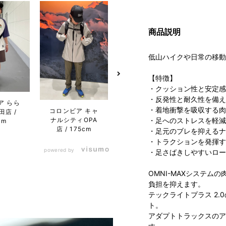
商品説明
低山ハイクや日常の移動
【特徴】
・クッション性と安定感を
コロンビア らら
・反発性と耐久性を備え
ア らら
コロン
ぽーと沼津店
・着地衝撃を吸収する肉
コロンビア キャ
田店
ぽー
175cm
ナルシティOPA
・足へのストレスを軽減
cm
なとア
店
175cm
・足元のブレを抑えるナ
・トラクションを発揮す
powered by
・足さばきしやすいロー
OMNI-MAXシステ
負担を抑えます。
テックライトプラス 2
ト。
アダプトトラックスのア