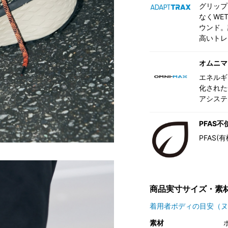
グリップ
なくWE
ウンド。
高いトレ
オムニマ
エネルギ
化された
アシステ
PFAS不
PFAS
商品実寸サイズ・素
着用者ボディの目安（ヌ
素材