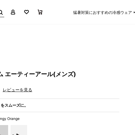
マイページ
お気に入り
買い物かご
猛暑対策におすすめの冷感ウェア
ム エーティーアール(メンズ)
レビューを見る
クをスムーズに。
angy Orange