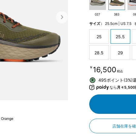
027
383
0
サイズ :
25.5cm | US 7.5
25
25.5
28.5
29
￥16,500
税込
495ポイント(3%)
なら
月々5,500
 Orange
店舗在庫を