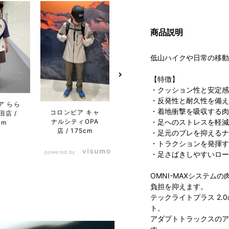
商品説明
低山ハイクや日常の移動
【特徴】
・クッション性と安定感を
コロンビア らら
・反発性と耐久性を備え
ア らら
コロン
ぽーと沼津店
・着地衝撃を吸収する肉
コロンビア キャ
田店
ぽー
175cm
ナルシティOPA
・足へのストレスを軽減
cm
なとア
店
175cm
・足元のブレを抑えるナ
・トラクションを発揮す
powered by
・足さばきしやすいロー
OMNI-MAXシステ
負担を抑えます。
テックライトプラス 2
ト。
アダプトトラックスのア