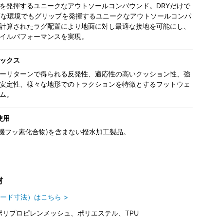
を発揮するユニークなアウトソールコンバウンド。DRYだけで
Tな環境でもグリップを発揮するユニークなアウトソールコンパ
計算されたラグ配置により地面に対し最適な接地を可能にし、
イルパフォーマンスを実現。
ックス
ーリターンで得られる反発性、適応性の高いクッション性、強
安定性、様々な地形でのトラクションを特徴とするフットウェ
ム。
使用
(有機フッ素化合物)を含まない撥水加工製品。
材
ード寸法）はこちら
ポリプロピレンメッシュ、ポリエステル、TPU