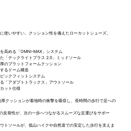
に使いやすい、クッション性を備えたローカットシューズ。
高める「OMNI-MAX」システム
た「テックライトプラス 2.0」ミッドソール
ビア らら
コロンビア ふか
コロンビア
コ
厚のプラットフォームクッション
と名古屋み
や花園プレミア
PIVOT CROSS
屋
するドーム構造
クルス店
ム・アウトレッ
店
163cm
ワ
173cm
ト店
169cm
ビックフィットシステム
る「アダプトトラックス」アウトソール
カット仕様
ムの肉厚クッションが着地時の衝撃を吸収し、長時間の歩行で足への
.0の反発性が、次の一歩へつながるスムーズな足運びをサポー
ウトソールが、低山ハイクや自然道での安定した歩行を支えま