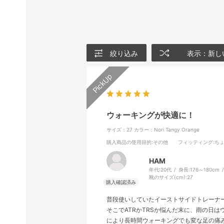
絞り込み
表示：新し
ウォーキングが快適に！
サイズ：27
カラー：Nori Tangy Orange
購入商品の使用目的
:その他
フィッティング
:ち
HAM
年代:
20代
身長:
176～180cm
靴のサイズ(cm):
27
普段使いしていたイーストサイドトレーナ
そこでATRかTRSか悩んだ末に、雨の日
により長時間ウォーキングでも変な足の痛