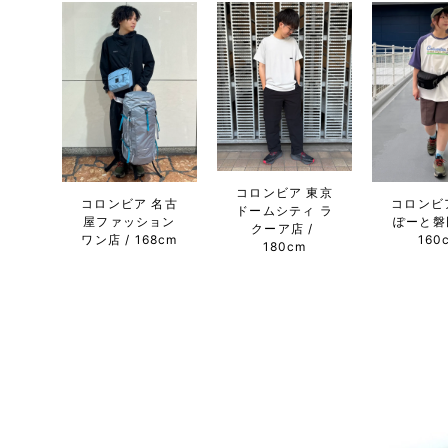
コロンビア 東京
コロンビア 名古
コロンビ
ドームシティ ラ
屋ファッション
ぽーと磐
クーア店
ワン店
168cm
160
180cm