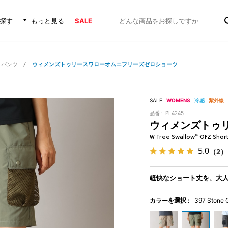
探す
もっと見る
SALE
・パンツ
ウィメンズトゥリースワローオムニフリーズゼロショーツ
SALE
WOMENS
冷感
紫外線
品番 :
PL4245
ウィメンズトゥ
W Tree Swallow™ OFZ Short
5.0
（2）
軽快なショート丈を、大
カラーを選択 :
397 Stone 