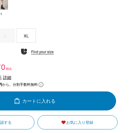
11
L
XL
Find your size
70
税込
元
詳細
円
から。分割手数料無料
カートに入れる
確認する
お気に入り登録