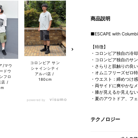
商品説明
■ESCAPE with Columb
【特徴】
・コロンビア独自の冷却
・コロンビア独自のサン
コロンビア たま
コロンビア サン
コ
ア/マウ
・さらりと肌触りの良い
プラーザテラス
シャインシティ
MARK
ードウ
・オムニフリーズゼロ特
店
157cm
アルパ店
み
ンフロ
・ウエスト：締めつけ感
180cm
1
阪店
・両サイドに爽やかなメ
cm
・膝が見えるか見えない
・夏のアウトドア、フェ
powered by
テクノロジー