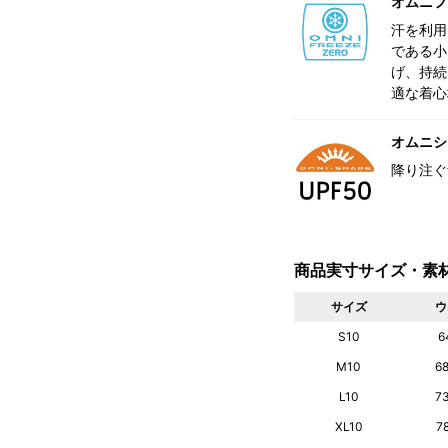
オムニフ
汗を利用
である小
げ、持続
適な着心
オムニシェ
降り注ぐ
商品実寸サイズ・素
サイズ
ウ
S10
6
M10
6
L10
7
XL10
7