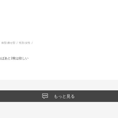
体型:
痩せ型
性別:
女性
ればあと2枚は欲しい
もっと見る