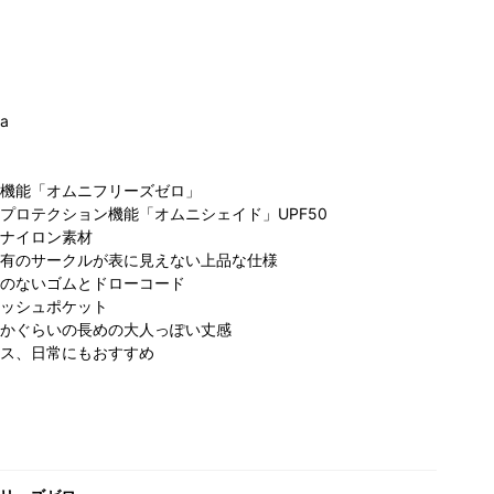
ia
機能「オムニフリーズゼロ」
コ
プロテクション機能「オムニシェイド」UPF50
ロンビア
コロンビア サン
コロンビア サッ
ー
ナイロン素材
 IS みなと
シャインシティ
ポロファクトリｰ
オ
有のサークルが表に見えない上品な仕様
らい店
アルパ店
店
160cm
のないゴムとドローコード
55cm
180cm
ッシュポケット
かぐらいの長めの大人っぽい丈感
ス、日常にもおすすめ