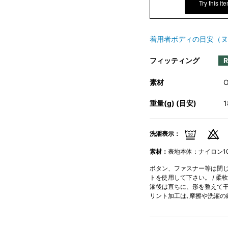
Try this it
着用者ボディの目安（ヌ
フィッティング
素材
重量(g) (目安)
洗濯表示：
素材：
表地本体：ナイロン10
ボタン、ファスナー等は閉じて
トを使用して下さい。 / 柔
濯後は直ちに、形を整えて干し
リント加工は､摩擦や洗濯の