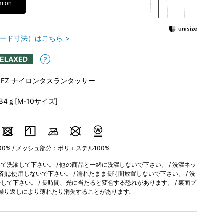
em on
ード寸法）はこちら
RELAXED
OFZ ナイロンタスランタッサー
184ｇ[M-10サイズ]
0% / メッシュ部分：ポリエステル100%
洗濯して下さい。 / 他の商品と一緒に洗濯しないで下さい。 / 洗濯ネッ
軟剤は使用しないで下さい。 / 濡れたまま長時間放置しないで下さい。 / 洗
て下さい。 / 長時間、光に当たると変色する恐れがあります。 / 裏面プ
繰り返しにより薄れたり消失することがあります｡