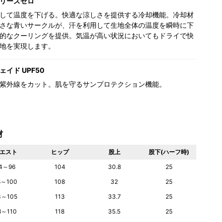
リーズゼロ
して温度を下げる。快適な涼しさを提供する冷却機能。冷却材
さな青いサークルが、汗を利用して生地全体の温度を瞬時に下
的なクーリングを提供。気温が高い状況においてもドライで快
地を実現します。
イド UPF50
紫外線をカット。肌を守るサンプロテクション機能。
材
エスト
ヒップ
股上
股下(ハーフ時)
4～96
104
30.8
25
8～100
108
32
25
3～105
113
33.7
25
8～110
118
35.5
25