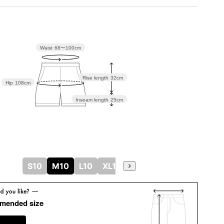
Waist
68〜100cm
Rise length
32cm
Hip
108cm
Inseam length
25cm
S10
M10
L10
XL10
mended size