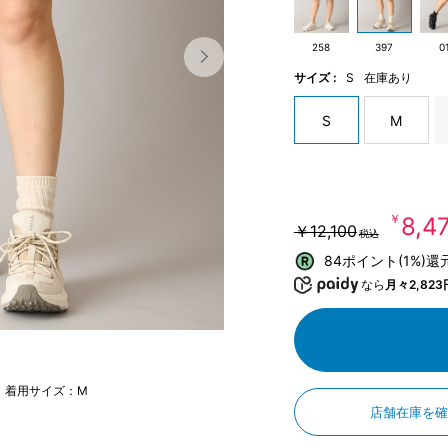
258
397
0
サイズ :
S
在庫あり
S
M
￥8,4
￥12,100
税込
84ポイント(1%)還
なら
月々2,823
m 着用サイズ：M
店舗在庫を