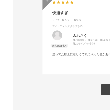
快適すぎ
サイズ：S
カラー：Shark
フィッティング
:少し大きめ
みちさく
年代:
50代
身長:
156～160cm
靴のサイズ(cm):
24
思ってた以上に涼しくて気に入った色があ