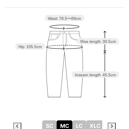
Waist
78.5〜89cm
Rise length
30.5cm
Hip
105.5cm
Inseam length
45.5cm
SC
MC
LC
XLC