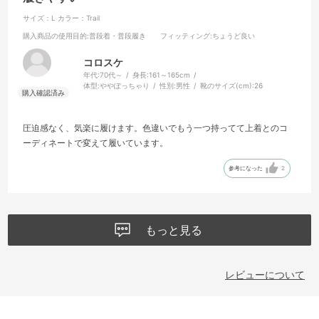
サイズ：L
カラー：Trail
購入商品の使用目的
:普段着・普段履き
フィッティング
:ちょうど良い
コロスケ
年代:
70代～
身長:
161～165cm
体型:
ややぽっちゃり
性別:
男性
靴のサイズ(cm):
26
圧迫感なく、気楽に履けます。色違いでもう一つ持ってて上着とのコ
ーディネートで変えて履いています。
参考になった
2
もっと見る
レビューについて