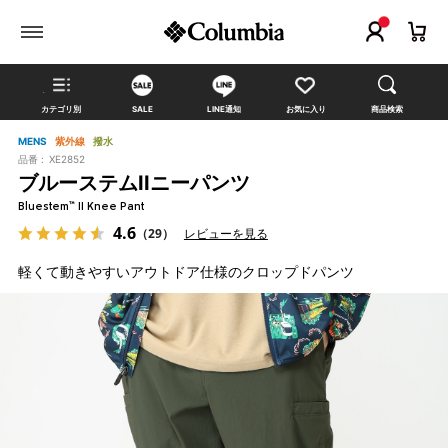
カテゴリ別
SALE
LINE通知
お気に入り
商品検索
MENS
紫外線
撥水
品番 :
XE2852
ブルーステムIIニーパンツ
Bluestem™ II Knee Pant
4.6
（29）
レビューを見る
軽くて動きやすいアウトドア仕様のクロップドパンツ