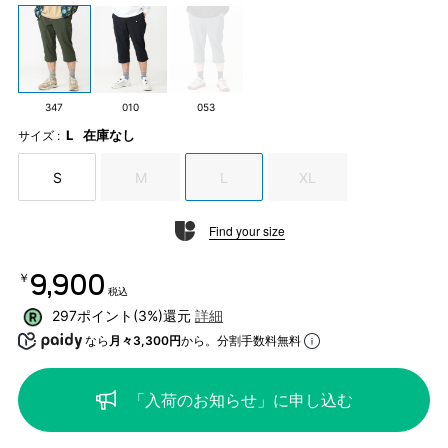
347
010
053
L
在庫なし
サイズ :
S
M
L
XL
Find your size
￥9,900
税込
297ポイント(3%)還元
詳細
なら
月々3,300円
から。分割手数料無料
「入荷のお知らせ」に申し込む