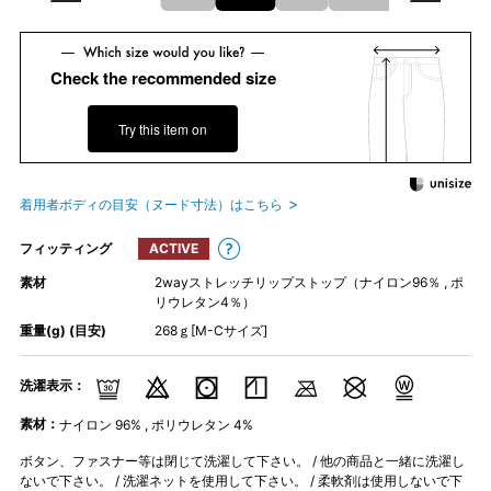
Check the recommended size
Try this item on
着用者ボディの目安（ヌード寸法）はこちら
フィッティング
ACTIVE
素材
2wayストレッチリップストップ（ナイロン96％ , ポ
リウレタン4％）
重量(g) (目安)
268ｇ[M-Cサイズ]
洗濯表示：
素材：
ナイロン 96% , ポリウレタン 4%
ボタン、ファスナー等は閉じて洗濯して下さい。 / 他の商品と一緒に洗濯し
ないで下さい。 / 洗濯ネットを使用して下さい。 / 柔軟剤は使用しないで下