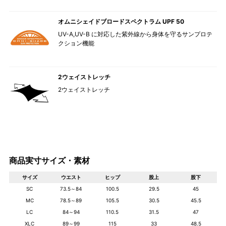
オムニシェイドブロードスペクトラム UPF 50
UV-A,UV-B に対応した紫外線から身体を守るサンプロテ
クション機能
2ウェイストレッチ
2ウェイストレッチ
商品実寸サイズ・素材
サイズ
ウエスト
ヒップ
股上
股下
SC
73.5～84
100.5
29.5
45
MC
78.5～89
105.5
30.5
45.5
LC
84～94
110.5
31.5
47
XLC
89～99
115
33
48.5