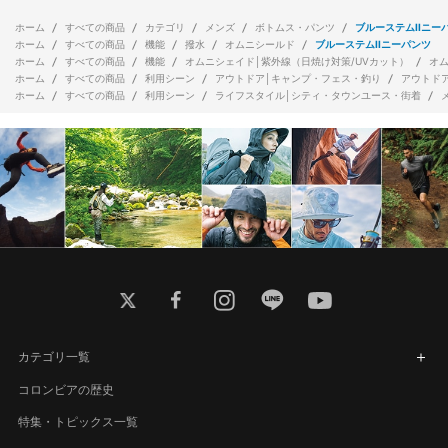
ホーム
すべての商品
カテゴリ
メンズ
ボトムス・パンツ
ブルーステムIIニー
ホーム
すべての商品
機能
撥水
オムニシールド
ブルーステムIIニーパンツ
ホーム
すべての商品
機能
オムニシェイド│紫外線（日焼け対策/UVカット）
オ
ホーム
すべての商品
利用シーン
アウトドア│キャンプ・フェス・釣り
アウトド
ホーム
すべての商品
利用シーン
ライフスタイル│シティ・タウンユース・街着
twitter
facebook
instagram
line
youtube
カテゴリ一覧
コロンビアの歴史
特集・トピックス一覧