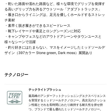
・乾いた路面や濡れた路面など、様々な環境でグリップを発揮す
る高いグリップ力を誇るアウトソール「アダプトトラックス」
・履き口からライニングは、足元を優しくホールドするストレッ
チ素材
・素早く脱ぎ履きができるスピードレース
・靴下レイヤードや素足とロングシーズンに対応
・キャンプやフェスなどのアウトドアシーンやタウンユースと
様々なシーンで活躍
・釣り好きにはたまらない、マスをイメージしたミッドソールデ
ザイン（397カラー Stone green, Dark moss）展開あり
テクノロジー
テックライトプラッシュ
最高峰のアンダーフットクッショニングエクスペリエンス
を実現するミッドソールテクノロジー。高次元のクッショ
ン性能とそれを長時間にわたり維持する耐久性を併せ持
つ、ブランドで最も優れたミッドソールテクノロジー。