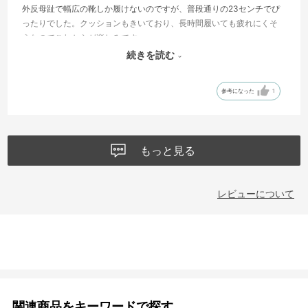
外反母趾で幅広の靴しか履けないのですが、普段通りの23センチでぴ
ったりでした。クッションもきいており、長時間履いても疲れにくそ
うなのでこれからが楽しみです。
ただ、履き口が狭めなので靴ベラや手で押さえながらでないとスッと
続きを読む
足が入らない点だけ気になりました。履いてしまえば問題ないです。
参考になった
1
もっと見る
レビューについて
関連商品をキーワードで探す