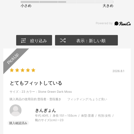
小さめ
大きめ
絞り込み
表示：新しい順
2026.8.1
とてもフィットしている
サイズ：23
カラー：Stone Green Dark Moss
購入商品の使用目的
:普段着・普段履き
フィッティング
:ちょうど良い
きんぎょん
年代:
40代
身長:
151～155cm
体型:
普通
性別:
女性
靴のサイズ(cm):
~23