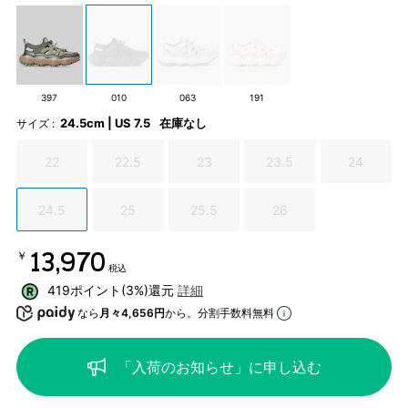
397
010
063
191
24.5cm | US 7.5
在庫なし
サイズ :
22
22.5
23
23.5
24
24.5
25
25.5
26
￥13,970
税込
419ポイント(3%)還元
詳細
なら
月々4,656円
から。分割手数料無料
「入荷のお知らせ」に申し込む