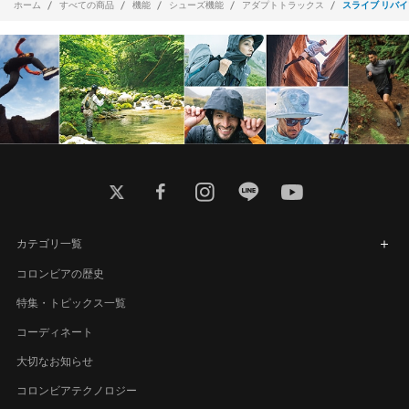
ホーム
すべての商品
機能
シューズ機能
アダプトトラックス
スライブ リバイ
twitter
facebook
instagram
line
youtube
カテゴリ一覧
コロンビアの歴史
特集・トピックス一覧
コーディネート
大切なお知らせ
コロンビアテクノロジー