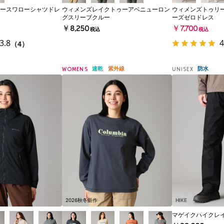
ースワローシャツドレ
ウィメンズレイクトゥーアベニューロン
ウィメンズトゥリ
グスリーブクルー
ーズゼロドレス
￥8,250
￥7,700
税込
税込
3.8
4
（4）
速乾
紫外線
防水
WOMENS
UNISEX
2026秋冬新作
HIKE
マゲイクハイクレ