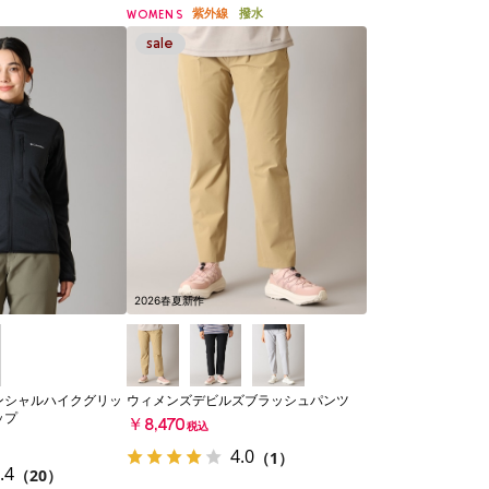
紫外線
撥水
WOMENS
2026春夏新作
ンシャルハイクグリッ
ウィメンズデビルズブラッシュパンツ
ップ
￥8,470
税込
4.0
（1）
.4
（20）