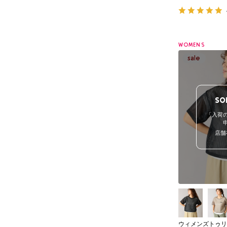
WOMENS
SO
「入荷
店舗
ウィメンズトゥリ