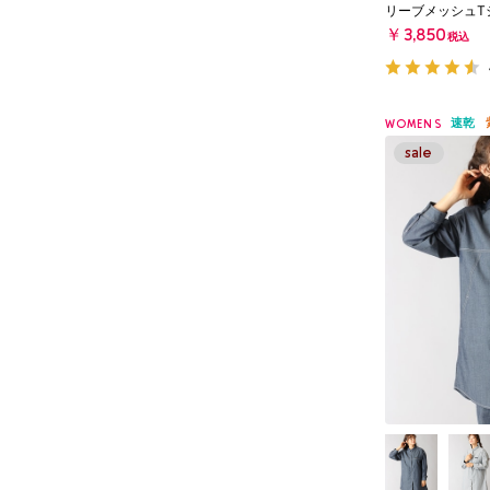
リーブメッシュT
￥3,850
税込
速乾
WOMENS