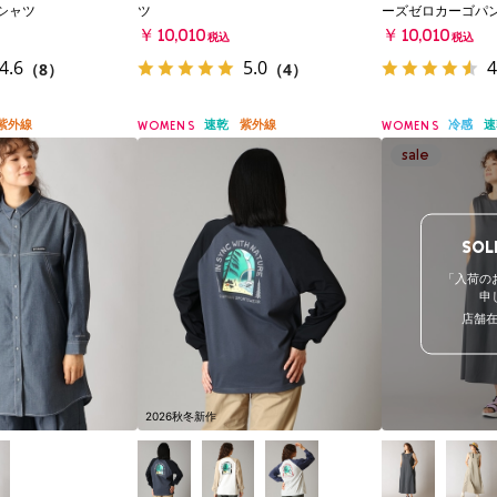
シャツ
ツ
ーズゼロカーゴパ
￥10,010
￥10,010
税込
税込
4.6
5.0
4
（8）
（4）
紫外線
速乾
紫外線
冷感
速
WOMENS
WOMENS
SOL
「入荷の
申
店舗
2026秋冬新作