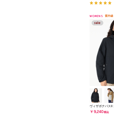
紫外線
WOMENS
ヴィザボナパスII
￥9,240
税込