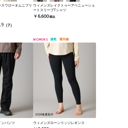
ースワローオムニフリ
ウィメンズレイクトゥーアベニューショ
ートスリーブTシャツ
￥6,600
税込
.9
（7）
速乾
紫外線
WOMENS
2026春夏新作
インパンツ
ウィメンズローンリッジレギンス