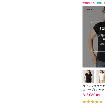
速乾
WOMENS
SO
「入荷
店舗
ウィメンズダニエ
スリーブTシャツ
￥3,080
税込