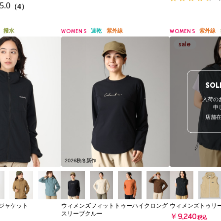
5.0
（4）
撥水
速乾
紫外線
紫外線
WOMENS
WOMENS
SOL
「入荷の
申
店舗
2026秋冬新作
 ジャケット
ウィメンズフィットトゥーハイクロング
ウィメンズトゥリ
スリーブクルー
￥9,240
税込