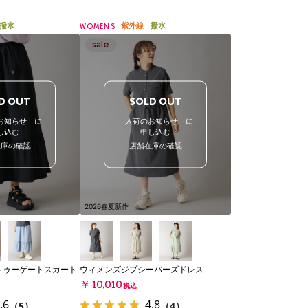
撥水
紫外線
撥水
WOMENS
D OUT
SOLD OUT
お知らせ」に
「入荷のお知らせ」に
し込む
申し込む
在庫の確認
店舗在庫の確認
2026春夏新作
トゥーゲートスカート
ウィメンズジプシーバーズドレス
￥10,010
税込
.6
4.8
（5）
（4）