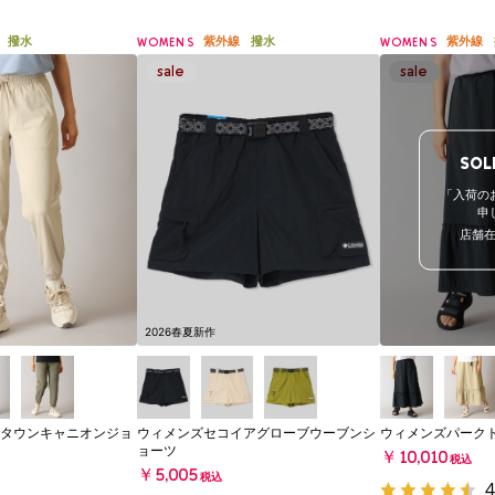
撥水
紫外線
撥水
紫外線
WOMENS
WOMENS
SOL
「入荷の
申
店舗
2026春夏新作
タウンキャニオンジョ
ウィメンズセコイアグローブウーブンシ
ウィメンズパーク
ョーツ
￥10,010
税込
￥5,005
税込
4