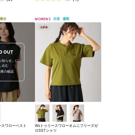
撥水
冷感
速乾
WOMENS
D OUT
お知らせ」に
し込む
在庫の確認
ースワローベスト
Wsトゥリースワローオムニフリーズゼ
ロSSTシャツ