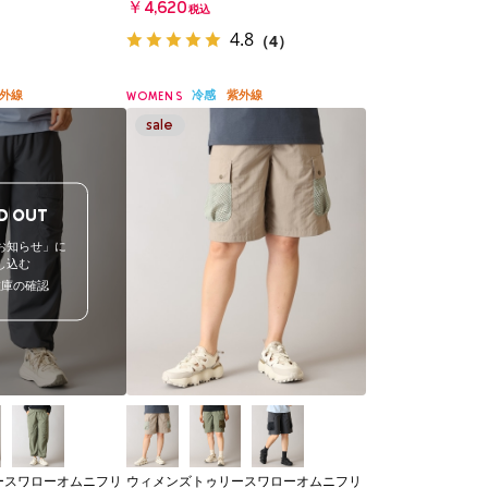
￥4,620
税込
4.8
（4）
外線
冷感
紫外線
WOMENS
D OUT
お知らせ」に
し込む
在庫の確認
ースワローオムニフリ
ウィメンズトゥリースワローオムニフリ