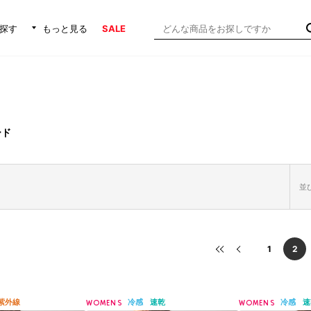
探す
もっと見る
SALE
ード
並び
1
2
紫外線
冷感
速乾
冷感
速
WOMENS
WOMENS