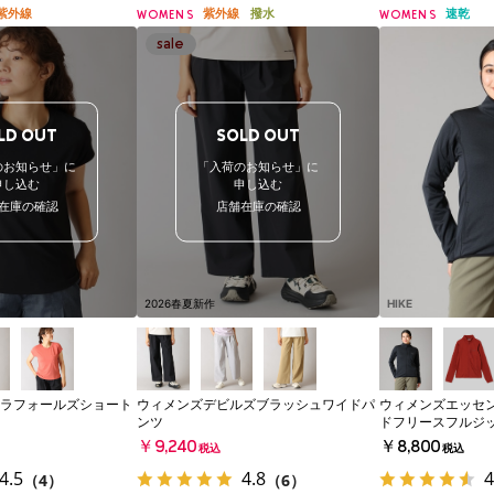
紫外線
紫外線
撥水
速乾
WOMENS
WOMENS
LD OUT
SOLD OUT
のお知らせ」に
「入荷のお知らせ」に
申し込む
申し込む
在庫の確認
店舗在庫の確認
2026春夏新作
HIKE
ラフォールズショート
ウィメンズデビルズブラッシュワイドパ
ウィメンズエッセ
ンツ
ドフリースフルジ
￥9,240
￥8,800
税込
税込
4.5
4.8
4
（4）
（6）