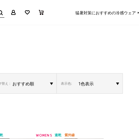
マイページ
お気に入り
買い物かご
猛暑対策におすすめの冷感ウェア
替え :
表示色:
乾
速乾
紫外線
WOMENS