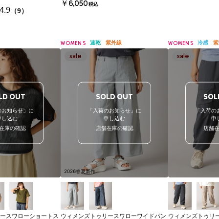
￥6,050
税込
4.9
（9）
速乾
紫外線
冷感
紫
WOMENS
WOMENS
LD OUT
SOLD OUT
SOL
のお知らせ」に
「入荷のお知らせ」に
「入荷の
申し込む
申し込む
申
在庫の確認
店舗在庫の確認
店舗
2026春夏新作
ースワローショートス
ウィメンズトゥリースワローワイドパン
ウィメンズトゥリ