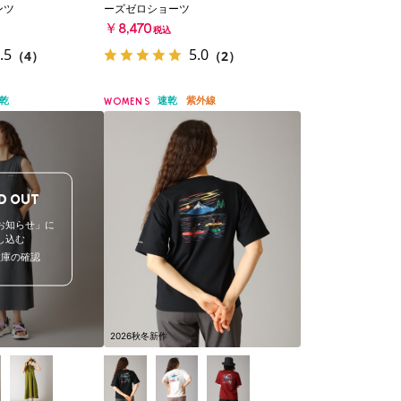
ンツ
ーズゼロショーツ
￥8,470
税込
.5
5.0
（4）
（2）
乾
速乾
紫外線
WOMENS
D OUT
お知らせ」に
し込む
在庫の確認
2026秋冬新作