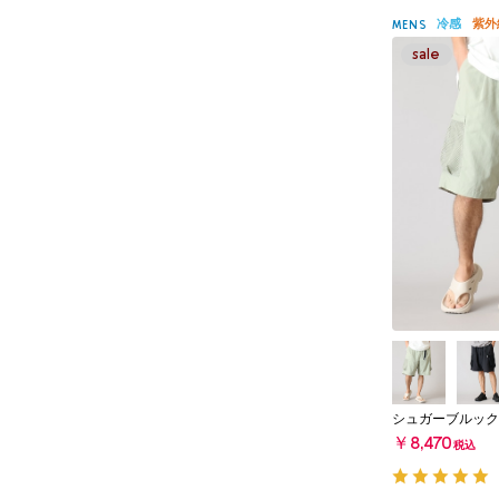
冷感
紫外
MENS
シュガーブルック
￥8,470
税込