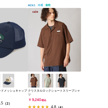
冷感
速乾
MENS
ンドメッシュキャップ
クリスタルロックショートスリーブシャ
ツ
￥9,240
税込
.5
（2）
4.8
（4）