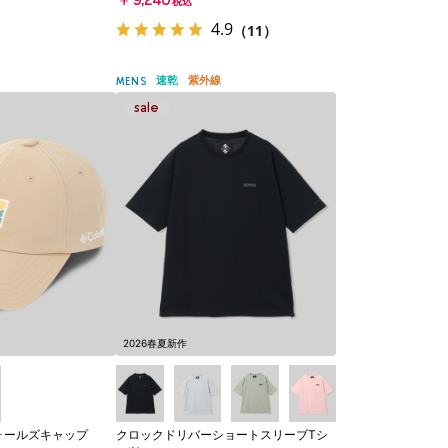
￥9,240
税込
4.9
（11）
速乾
紫外線
MENS
2026春夏新作
ォールズキャップ
クロックドリバーショートスリーブTシ