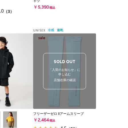
ャツ
￥5,390
税込
.0
（3）
冷感
速乾
UNISEX
SOLD OUT
「入荷のお知らせ」に
申し込む
店舗在庫の確認
フリーザーゼロ IIアームスリーブ
￥2,464
税込