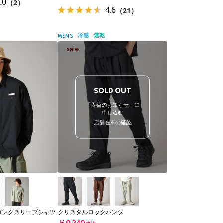
.0
（2）
4.6
（21）
冷感
速乾
MENS
SOLD OUT
「入荷のお知らせ」に
申し込む
店舗在庫の確認
ロングスリーブシャツ
クリスタルロックパンツ