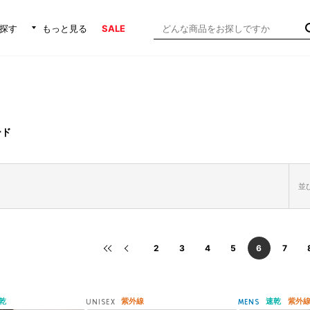
探す
もっと見る
SALE
ード
並び
2
3
4
5
6
7
乾
紫外線
速乾
紫外
UNISEX
MENS