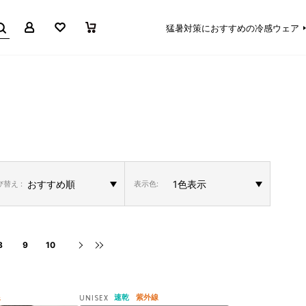
マイページ
お気に入り
買い物かご
猛暑対策におすすめの冷感ウェア
替え :
表示色:
8
9
10
線
速乾
紫外線
UNISEX