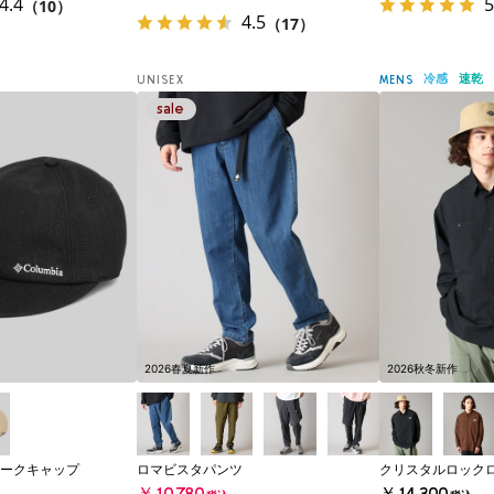
4.4
5
（10）
4.5
（17）
冷感
速乾
UNISEX
MENS
2026春夏新作
2026秋冬新作
ークキャップ
ロマビスタパンツ
クリスタルロック