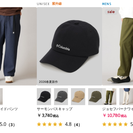
紫外線
UNISEX
MENS
2026春夏新作
イドパンツ
サーモンパスキャップ
ジョセフパークワ
￥3,740
￥10,780
税込
税込
5.0
4.8
5
（3）
（4）