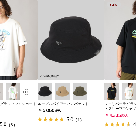
2026春夏新作
+7
グラフィックショート
ループスパイアーパスバケット
レイリバーラグラ
トスリーブTシャツ
￥5,060
税込
￥4,235
税込
5.0
（1）
5.0
4
（3）