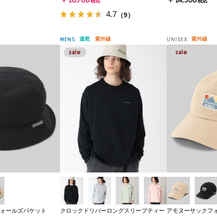
￥10,780
￥14,300
税込
税込
4.7
（9）
速乾
紫外線
紫外線
MENS
UNISEX
ォールズバケット
クロックドリバーロングスリーブティー
アモヌーサックフ