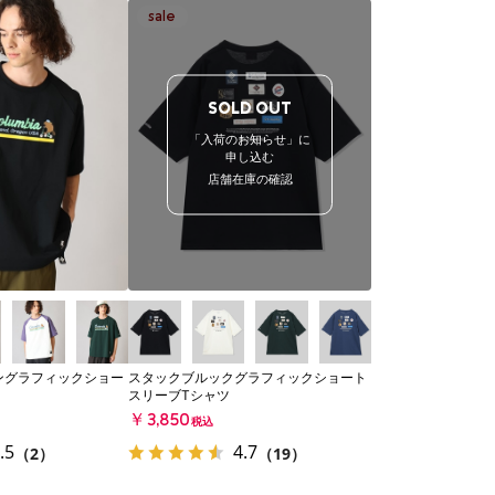
SOLD OUT
「入荷のお知らせ」に
申し込む
店舗在庫の確認
ングラフィックショー
スタックブルックグラフィックショート
スリーブTシャツ
￥3,850
税込
.5
4.7
（2）
（19）