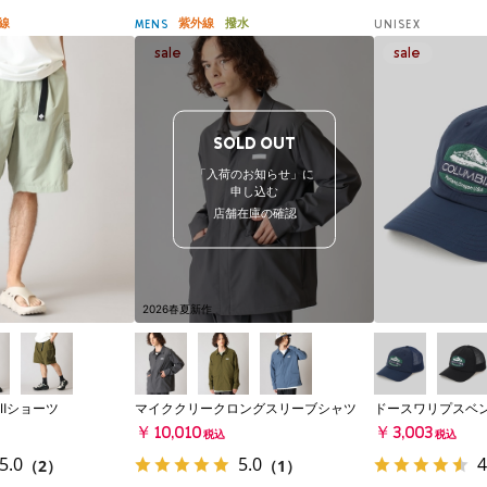
線
紫外線
撥水
MENS
UNISEX
SOLD OUT
「入荷のお知らせ」に
申し込む
店舗在庫の確認
2026春夏新作
Ⅱショーツ
マイククリークロングスリーブシャツ
ドースワリプスベ
￥10,010
￥3,003
税込
税込
5.0
5.0
4
（2）
（1）