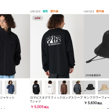
速乾
紫外線
紫外線
UNISEX
UNISEX
2026春夏新作
ジャケット
ロマビスタグラフィックロングスリーブ
サンフラワーフォ
Tシャツ
￥5,830
税込
￥5,005
税込