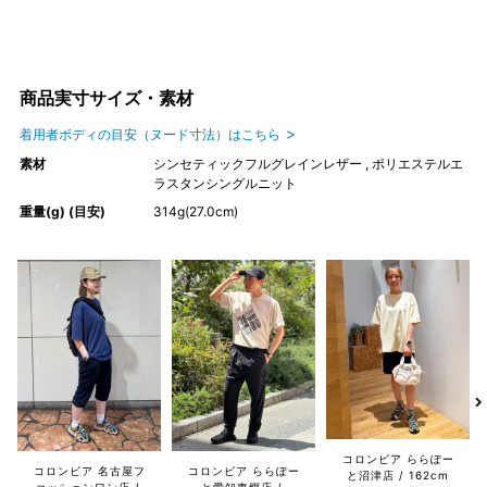
商品実寸サイズ・素材
着用者ボディの目安（ヌード寸法）はこちら
素材
シンセティックフルグレインレザー , ポリエステルエ
ラスタンシングルニット
重量(g) (目安)
314g(27.0cm)
コロンビア ららぽー
コロンビア 名古屋フ
コロンビア ららぽー
と沼津店
162cm
ァッションワン店
と愛知東郷店