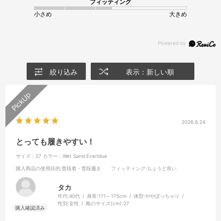
フィッティング
小さめ
大きめ
絞り込み
表示：新しい順
2026.6.24
とっても履きやすい！
サイズ：27
カラー：Wet Sand Everblue
購入商品の使用目的
:普段着・普段履き
フィッティング
:ちょうど良い
タカ
年代:
40代
身長:
171～175cm
体型:
ややぽっちゃり
性別:
女性
靴のサイズ(cm):
27