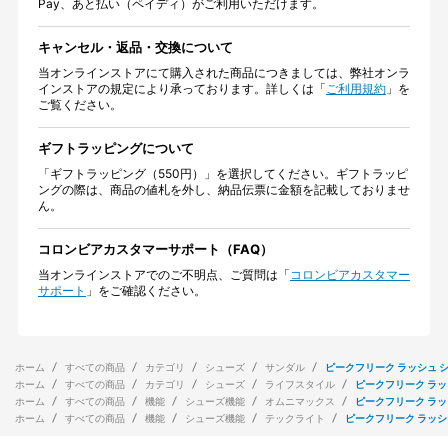
Pay、あと払い（ペイディ）がご利用いただけます。
キャンセル・返品・交換について
当オンラインストアにて購入された商品につきましては、弊社オンラ
インストアの規定により承っております。詳しくは「
ご利用規約
」を
ご覧ください。
ギフトラッピングについて
「ギフトラッピング（550円）」を選択してください。ギフトラッピ
ングの際は、商品の値札を外し、納品伝票に金額を記載しておりませ
ん。
コロンビアカスタマーサポート（FAQ）
当オンラインストアでのご不明点、ご質問は「
コロンビアカスタマー
サポート
」をご確認ください。
ホーム
すべての商品
カテゴリ
シューズ
サンダル
ピークフリーク ラッシュ シ
ホーム
すべての商品
カテゴリ
シューズ
ライフスタイル
ピークフリーク ラッ
ホーム
すべての商品
機能
シューズ機能
オムニマックス
ピークフリーク ラッ
ホーム
すべての商品
機能
シューズ機能
テックライト
ピークフリーク ラッシ