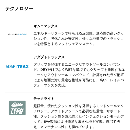
テクノロジー
オムニマックス
エネルギーリターンで得られる反発性、適応性の高いクッ
ション性、強化された安定性、様々な地形でのトラクショ
ンを特徴とするフットウェアシステム。
アダプトトラックス
グリップを発揮するユニークなアウトソールコンバウン
ド。DRYだけでなくWETな環境でもグリップを発揮するユ
ニークなアウトソールコンパウンド。計算されたラグ配置
により地面に対し最適な接地を可能にし、高いトレイルパ
フォーマンスを実現。
テックライト
超軽量、優れたクッション性を発揮するミッドソールテク
ノロジー。アウトドアシーンで必要な軽量性、サポート
性、クッション性を兼ね備えたインジェクションモールデ
ッド。EVA製法により快適な履き心地を実現。自宅で洗
え、メンテナンス性にも優れています。