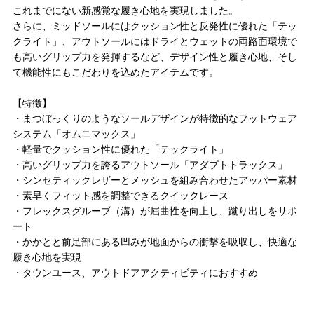
これまでにない新感覚な履き心地を実現しました。
さらに、ミッドソールにはクッション性と反発性に優れた「テッ
クライト」、アウトソールにはドライとウェットの両路面環境で
も高いグリップ力を発揮するなど、デザイン性と履き心地、そし
て機能性にもこだわりを込めたアイテムです。
【特徴】
・まつぼっくりのようなソールデザインが特徴的なフットウェア
システム「オムニマックス」
・軽量でクッション性に優れた「テックライト」
・高いグリップ力を誇るアウトソール「アダプトトラックス」
・シンセティックレザーとメッシュを組み合わせたアッパー素材
・素早くフィット感を調整できるクイックレース
・フレックスグルーブ（溝）が屈曲性を向上し、蹴り出しをサポ
ート
・かかとと前足部にある凹みが地面からの衝撃を吸収し、快適な
履き心地を実現
・タウンユース、アウトドアアクティビティにおすすめ